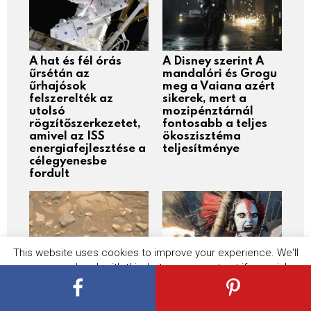
A hat és fél órás
A Disney szerint A
űrsétán az
mandalóri és Grogu
űrhajósok
meg a Vaiana azért
felszerelték az
sikerek, mert a
utolsó
mozipénztárnál
rögzítőszerkezetet,
fontosabb a teljes
amivel az ISS
ökoszisztéma
energiafejlesztése a
teljesítménye
célegyenesbe
fordult
This website uses cookies to improve your experience. We'll
assume you're ok with this, but you can opt-out if you wish.
A Mars láthatatlan
James Cameron a
pora nem csupán
karrierje lezárását
Cookie settings
ACCEPT
technikai akadály,
tervezi, az Avatar 4
hanem súlyos
és 5 jövője így elég