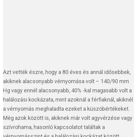
Azt vették észre, hogy a 80 éves és annál idősebbek,
akiknek alacsonyabb vérnyomása volt – 140/90 mm
Hg vagy ennél alacsonyabb, 40% -kal magasabb volt a
halálozási kockázata, mint azoknál a férfiaknál, akiknél
a vérnyomás meghaladta ezeket a küszöbértékeket.
Még azok között is, akiknek már volt agyvérzése vagy
szívrohama, hasonló kapcsolatot találtak a
vérnyomásszint és a halálozási kockázat között.