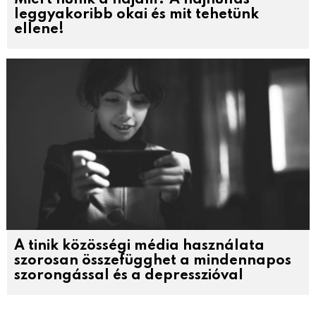
Miért hullik a hajam? A hajhullás
leggyakoribb okai és mit tehetünk
ellene!
A tinik közösségi média használata
szorosan összefügghet a mindennapos
szorongással és a depresszióval