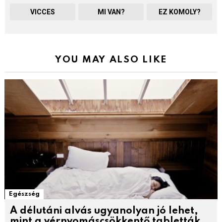
VICCES
MI VAN?
EZ KOMOLY?
YOU MAY ALSO LIKE
Egészség
A délutáni alvás ugyanolyan jó lehet,
mint a vérnyomáscsökkentő tabletták