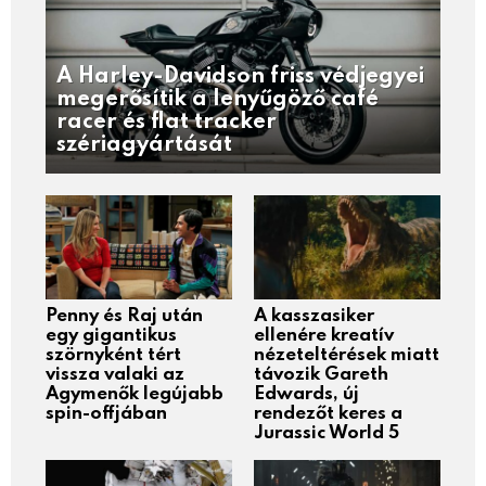
A Harley-Davidson friss védjegyei
megerősítik a lenyűgöző café
racer és flat tracker
szériagyártását
Penny és Raj után
A kasszasiker
egy gigantikus
ellenére kreatív
szörnyként tért
nézeteltérések miatt
vissza valaki az
távozik Gareth
Agymenők legújabb
Edwards, új
spin-offjában
rendezőt keres a
Jurassic World 5