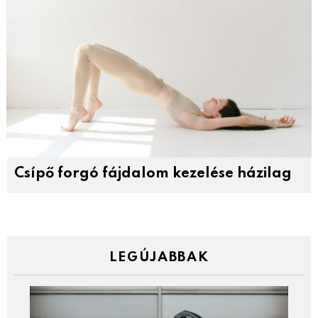
Csípő forgó fájdalom kezelése házilag
LEGÚJABBAK