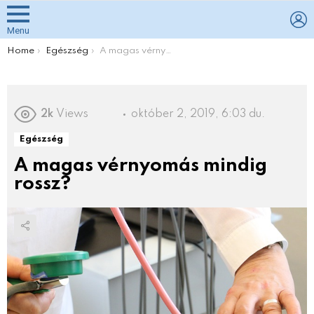
L
Menu
You are here:
Home
Egészség
A magas vérnyomás mindig rossz?
2k
Views
október 2, 2019, 6:03 du.
Egészség
A magas vérnyomás mindig
rossz?