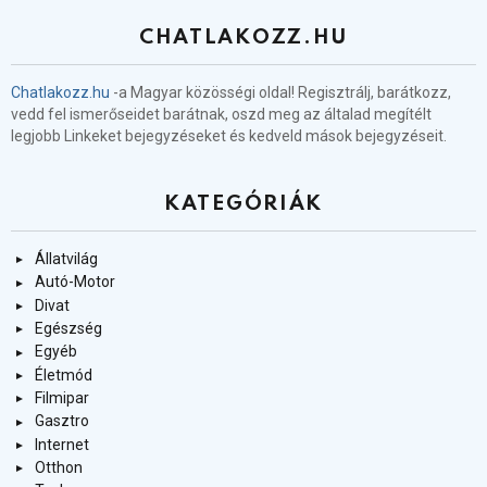
CHATLAKOZZ.HU
Chatlakozz.hu
-a Magyar közösségi oldal! Regisztrálj, barátkozz,
vedd fel ismerőseidet barátnak, oszd meg az általad megítélt
legjobb Linkeket bejegyzéseket és kedveld mások bejegyzéseit.
KATEGÓRIÁK
Állatvilág
Autó-Motor
Divat
Egészség
Egyéb
Életmód
Filmipar
Gasztro
Internet
Otthon