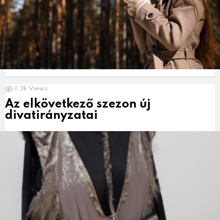
1.3k
Views
Az elkövetkező szezon új
divatirányzatai