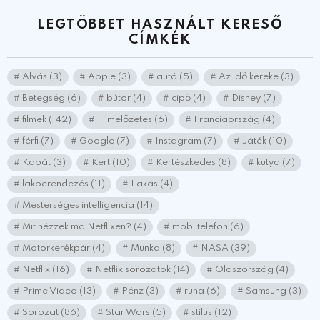
LEGTÖBBET HASZNÁLT KERESŐ
CÍMKÉK
Alvás
(3)
Apple
(3)
autó
(5)
Az idő kereke
(3)
Betegség
(6)
bútor
(4)
cipő
(4)
Disney
(7)
filmek
(142)
Filmelőzetes
(6)
Franciaország
(4)
férfi
(7)
Google
(7)
Instagram
(7)
Játék
(10)
Kabát
(3)
Kert
(10)
Kertészkedés
(8)
kutya
(7)
lakberendezés
(11)
Lakás
(4)
Mesterséges intelligencia
(14)
Mit nézzek ma Netflixen?
(4)
mobiltelefon
(6)
Motorkerékpár
(4)
Munka
(8)
NASA
(39)
Netflix
(16)
Netflix sorozatok
(14)
Olaszország
(4)
Prime Video
(13)
Pénz
(3)
ruha
(6)
Samsung
(3)
Sorozat
(86)
Star Wars
(5)
stílus
(12)