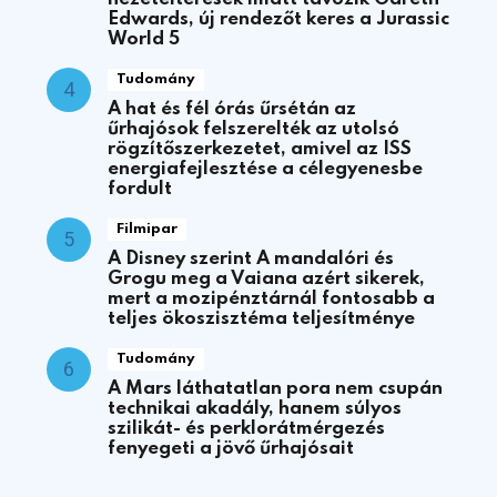
Edwards, új rendezőt keres a Jurassic
World 5
Tudomány
A hat és fél órás űrsétán az
űrhajósok felszerelték az utolsó
rögzítőszerkezetet, amivel az ISS
energiafejlesztése a célegyenesbe
fordult
Filmipar
A Disney szerint A mandalóri és
Grogu meg a Vaiana azért sikerek,
mert a mozipénztárnál fontosabb a
teljes ökoszisztéma teljesítménye
Tudomány
A Mars láthatatlan pora nem csupán
technikai akadály, hanem súlyos
szilikát- és perklorátmérgezés
fenyegeti a jövő űrhajósait