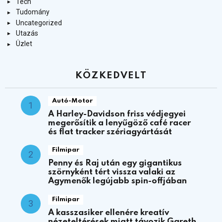
Tech
Tudomány
Uncategorized
Utazás
Üzlet
KÖZKEDVELT
Autó-Motor
A Harley-Davidson friss védjegyei
megerősítik a lenyűgöző café racer
és flat tracker szériagyártását
Filmipar
Penny és Raj után egy gigantikus
szörnyként tért vissza valaki az
Agymenők legújabb spin-offjában
Filmipar
A kasszasiker ellenére kreatív
nézeteltérések miatt távozik Gareth