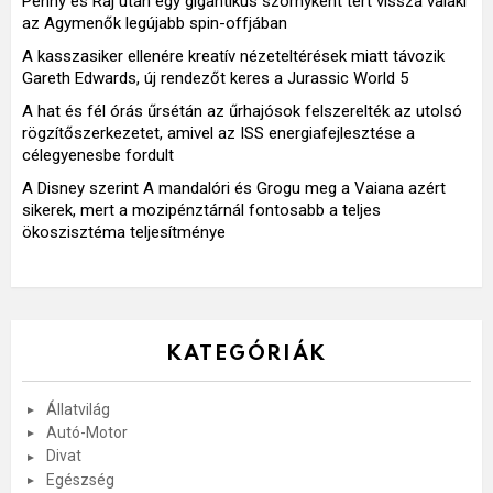
Penny és Raj után egy gigantikus szörnyként tért vissza valaki
az Agymenők legújabb spin-offjában
A kasszasiker ellenére kreatív nézeteltérések miatt távozik
Gareth Edwards, új rendezőt keres a Jurassic World 5
A hat és fél órás űrsétán az űrhajósok felszerelték az utolsó
rögzítőszerkezetet, amivel az ISS energiafejlesztése a
célegyenesbe fordult
A Disney szerint A mandalóri és Grogu meg a Vaiana azért
sikerek, mert a mozipénztárnál fontosabb a teljes
ökoszisztéma teljesítménye
KATEGÓRIÁK
Állatvilág
Autó-Motor
Divat
Egészség