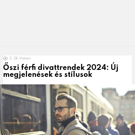
LATEST
2.2k
Views
NEWS
Őszi férfi divattrendek 2024: Új
megjelenések és stílusok