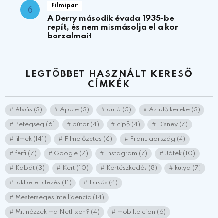
Filmipar
A Derry második évada 1935-be
repít, és nem mismásolja el a kor
borzalmait
LEGTÖBBET HASZNÁLT KERESŐ
CÍMKÉK
Alvás
(3)
Apple
(3)
autó
(5)
Az idő kereke
(3)
Betegség
(6)
bútor
(4)
cipő
(4)
Disney
(7)
filmek
(141)
Filmelőzetes
(6)
Franciaország
(4)
férfi
(7)
Google
(7)
Instagram
(7)
Játék
(10)
Kabát
(3)
Kert
(10)
Kertészkedés
(8)
kutya
(7)
lakberendezés
(11)
Lakás
(4)
Mesterséges intelligencia
(14)
Mit nézzek ma Netflixen?
(4)
mobiltelefon
(6)