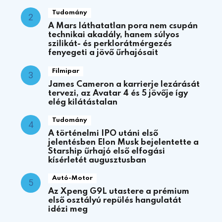
Tudomány
A Mars láthatatlan pora nem csupán
technikai akadály, hanem súlyos
szilikát- és perklorátmérgezés
fenyegeti a jövő űrhajósait
Filmipar
James Cameron a karrierje lezárását
tervezi, az Avatar 4 és 5 jövője így
elég kilátástalan
Tudomány
A történelmi IPO utáni első
jelentésben Elon Musk bejelentette a
Starship űrhajó első elfogási
kísérletét augusztusban
Autó-Motor
Az Xpeng G9L utastere a prémium
első osztályú repülés hangulatát
idézi meg