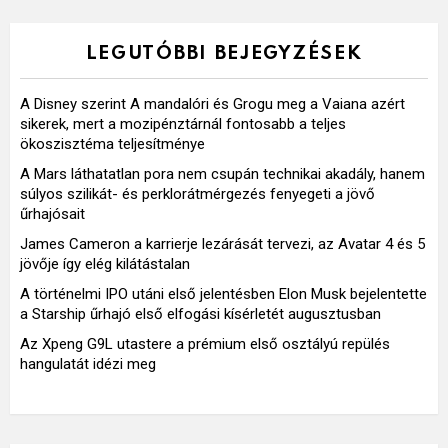
LEGUTÓBBI BEJEGYZÉSEK
A Disney szerint A mandalóri és Grogu meg a Vaiana azért
sikerek, mert a mozipénztárnál fontosabb a teljes
ökoszisztéma teljesítménye
A Mars láthatatlan pora nem csupán technikai akadály, hanem
súlyos szilikát- és perklorátmérgezés fenyegeti a jövő
űrhajósait
James Cameron a karrierje lezárását tervezi, az Avatar 4 és 5
jövője így elég kilátástalan
A történelmi IPO utáni első jelentésben Elon Musk bejelentette
a Starship űrhajó első elfogási kísérletét augusztusban
Az Xpeng G9L utastere a prémium első osztályú repülés
hangulatát idézi meg