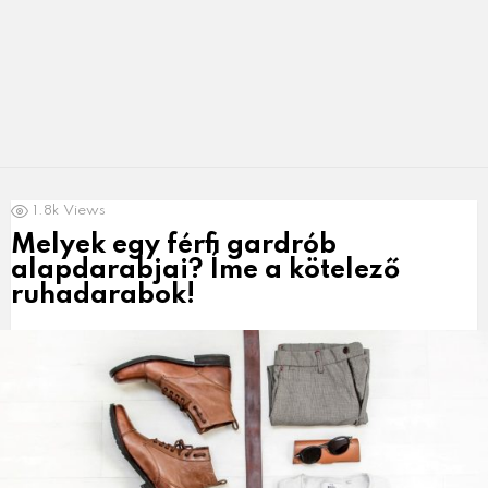
LATEST
1.8k
Views
NEWS
Melyek egy férfi gardrób
alapdarabjai? Íme a kötelező
ruhadarabok!