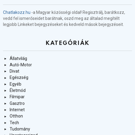
Chatlakozz.hu
-a Magyar közösségi oldal! Regisztrálj, barátkozz,
vedd fel ismerőseidet barátnak, oszd meg az általad megítélt
legjobb Linkeket bejegyzéseket és kedveld mások bejegyzéseit.
KATEGÓRIÁK
Állatvilág
Autó-Motor
Divat
Egészség
Egyéb
Életmód
Filmipar
Gasztro
Internet
Otthon
Tech
Tudomány