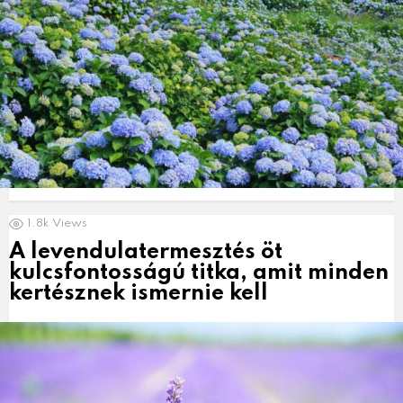
1.8k
Views
A levendulatermesztés öt
kulcsfontosságú titka, amit minden
kertésznek ismernie kell