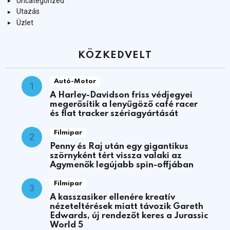
Uncategorized
Utazás
Üzlet
KÖZKEDVELT
Autó-Motor
A Harley-Davidson friss védjegyei
megerősítik a lenyűgöző café racer
és flat tracker szériagyártását
Filmipar
Penny és Raj után egy gigantikus
szörnyként tért vissza valaki az
Agymenők legújabb spin-offjában
Filmipar
A kasszasiker ellenére kreatív
nézeteltérések miatt távozik Gareth
Edwards, új rendezőt keres a Jurassic
World 5