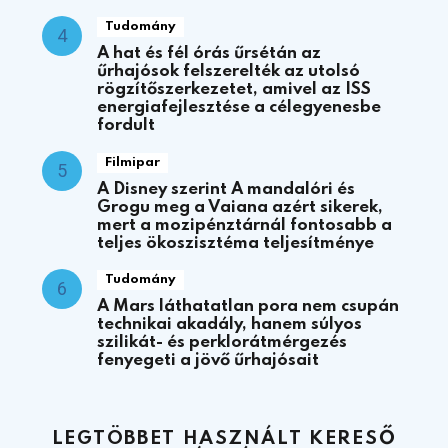
Tudomány
A hat és fél órás űrsétán az
űrhajósok felszerelték az utolsó
rögzítőszerkezetet, amivel az ISS
energiafejlesztése a célegyenesbe
fordult
Filmipar
A Disney szerint A mandalóri és
Grogu meg a Vaiana azért sikerek,
mert a mozipénztárnál fontosabb a
teljes ökoszisztéma teljesítménye
Tudomány
A Mars láthatatlan pora nem csupán
technikai akadály, hanem súlyos
szilikát- és perklorátmérgezés
fenyegeti a jövő űrhajósait
LEGTÖBBET HASZNÁLT KERESŐ