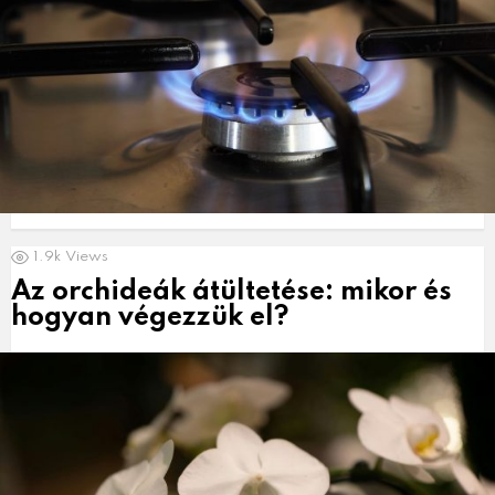
1.9k
Views
Az orchideák átültetése: mikor és
hogyan végezzük el?