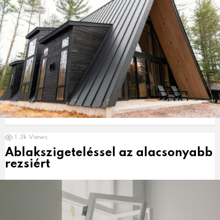
1.3k
Views
Ablakszigeteléssel az alacsonyabb
rezsiért