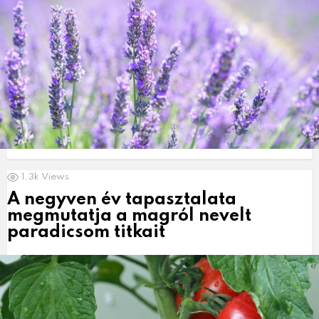
1.3k
Views
A negyven év tapasztalata
megmutatja a magról nevelt
paradicsom titkait