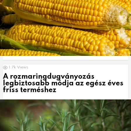
1.7k
Views
A rozmaringdugványozás
legbiztosabb módja az egész éves
friss terméshez