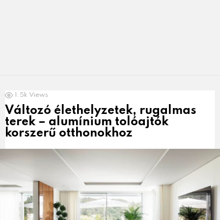
LATEST
1.5k
Views
NEWS
Változó élethelyzetek, rugalmas
terek – alumínium tolóajtók
korszerű otthonokhoz