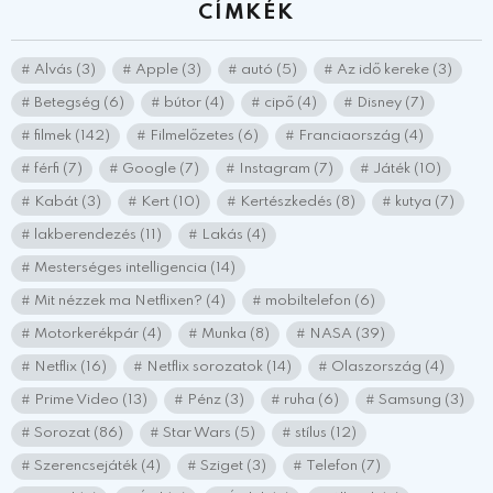
CÍMKÉK
Alvás
(3)
Apple
(3)
autó
(5)
Az idő kereke
(3)
Betegség
(6)
bútor
(4)
cipő
(4)
Disney
(7)
filmek
(142)
Filmelőzetes
(6)
Franciaország
(4)
férfi
(7)
Google
(7)
Instagram
(7)
Játék
(10)
Kabát
(3)
Kert
(10)
Kertészkedés
(8)
kutya
(7)
lakberendezés
(11)
Lakás
(4)
Mesterséges intelligencia
(14)
Mit nézzek ma Netflixen?
(4)
mobiltelefon
(6)
Motorkerékpár
(4)
Munka
(8)
NASA
(39)
Netflix
(16)
Netflix sorozatok
(14)
Olaszország
(4)
Prime Video
(13)
Pénz
(3)
ruha
(6)
Samsung
(3)
Sorozat
(86)
Star Wars
(5)
stílus
(12)
Szerencsejáték
(4)
Sziget
(3)
Telefon
(7)