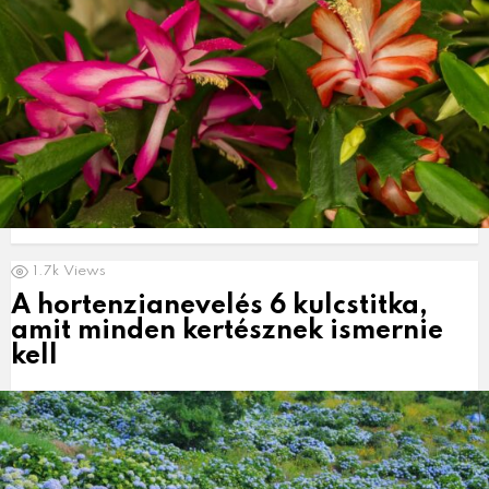
1.7k
Views
A hortenzianevelés 6 kulcstitka,
amit minden kertésznek ismernie
kell