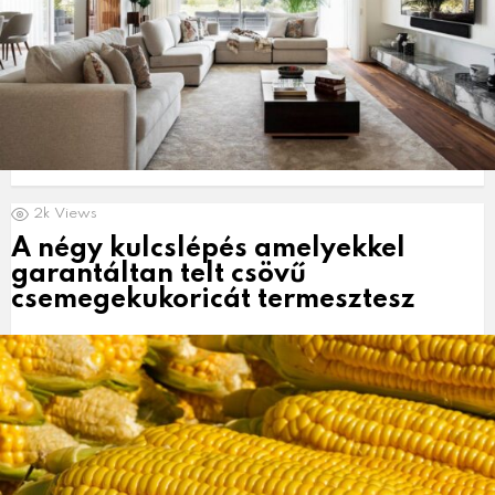
2k
Views
A négy kulcslépés amelyekkel
garantáltan telt csövű
csemegekukoricát termesztesz