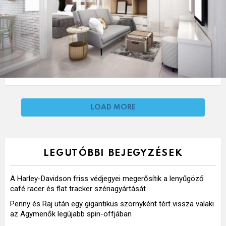
LOAD MORE
LEGUTÓBBI BEJEGYZÉSEK
A Harley-Davidson friss védjegyei megerősítik a lenyűgöző
café racer és flat tracker szériagyártását
Penny és Raj után egy gigantikus szörnyként tért vissza valaki
az Agymenők legújabb spin-offjában