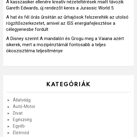
A kasszasiker ellenére kreatív nézeteltérések miatt távozik
Gareth Edwards, új rendezőt keres a Jurassic World 5
A hat és fél órás űrsétán az űrhajósok felszerelték az utolsó
rögzítőszerkezetet, amivel az ISS energiafejlesztése a
célegyenesbe fordult
A Disney szerint A mandalóri és Grogu meg a Vaiana azért
sikerek, mert a mozipénztárnál fontosabb a teljes
ökoszisztéma teljesítménye
KATEGÓRIÁK
Állatvilág
Autó-Motor
Divat
Egészség
Egyéb
Életmód