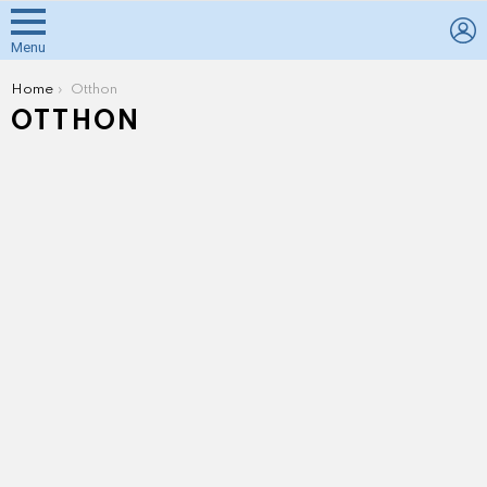
L
Menu
You are here:
Home
Otthon
OTTHON
SUBTERMS