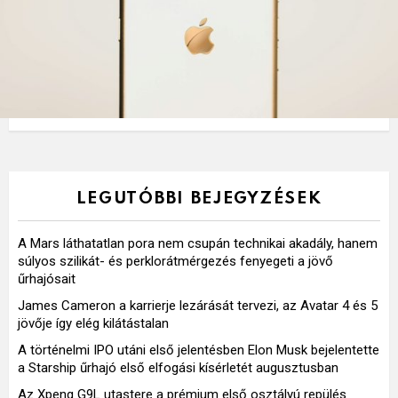
LEGUTÓBBI BEJEGYZÉSEK
A Mars láthatatlan pora nem csupán technikai akadály, hanem
súlyos szilikát- és perklorátmérgezés fenyegeti a jövő
űrhajósait
James Cameron a karrierje lezárását tervezi, az Avatar 4 és 5
jövője így elég kilátástalan
A történelmi IPO utáni első jelentésben Elon Musk bejelentette
a Starship űrhajó első elfogási kísérletét augusztusban
Az Xpeng G9L utastere a prémium első osztályú repülés