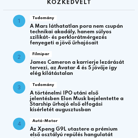
KÖZKEDVELT
Tudomány
A Mars láthatatlan pora nem csupán
technikai akadály, hanem súlyos
szilikát- és perklorátmérgezés
fenyegeti a jövő űrhajósait
Filmipar
James Cameron a karrierje lezárását
tervezi, az Avatar 4 és 5 jövője így
elég kilátástalan
Tudomány
A történelmi IPO utáni első
jelentésben Elon Musk bejelentette a
Starship űrhajó első elfogási
kísérletét augusztusban
Autó-Motor
Az Xpeng G9L utastere a prémium
első osztályú repülés hangulatát