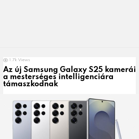
LATEST
1.7k
Views
NEWS
Az új Samsung Galaxy S25 kamerái
a mesterséges intelligenciára
támaszkodnak