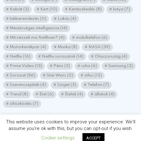
Kabát
(3)
Kert
(10)
Kertészkedés
(8)
kutya
(7)
lakberendezés
(11)
Lakás
(4)
Mesterséges intelligencia
(14)
Mit nézzek ma Netflixen?
(4)
mobiltelefon
(6)
Motorkerékpár
(4)
Munka
(8)
NASA
(39)
Netflix
(16)
Netflix sorozatok
(14)
Olaszország
(4)
Prime Video
(13)
Pénz
(3)
ruha
(6)
Samsung
(3)
Sorozat
(86)
Star Wars
(5)
stílus
(12)
Szerencsejáték
(4)
Sziget
(3)
Telefon
(7)
Trend
(8)
Étel
(6)
Ételek
(4)
állatok
(4)
öltözködés
(7)
This website uses cookies to improve your experience. We'll
assume you're ok with this, but you can opt-out if you wish.
© 2026 Minden jog fenntartva! chatlakozz.hu
Cookie settings
ACCEPT
IMPRESSZUM
Adatvédelmi nyílatkozat