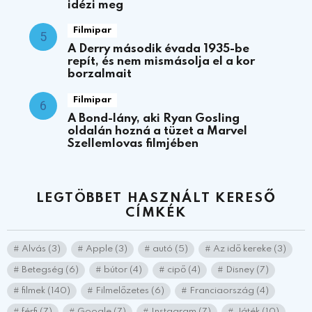
idézi meg
Filmipar
A Derry második évada 1935-be
repít, és nem mismásolja el a kor
borzalmait
Filmipar
A Bond-lány, aki Ryan Gosling
oldalán hozná a tüzet a Marvel
Szellemlovas filmjében
LEGTÖBBET HASZNÁLT KERESŐ
CÍMKÉK
Alvás
(3)
Apple
(3)
autó
(5)
Az idő kereke
(3)
Betegség
(6)
bútor
(4)
cipő
(4)
Disney
(7)
filmek
(140)
Filmelőzetes
(6)
Franciaország
(4)
férfi
(7)
Google
(7)
Instagram
(7)
Játék
(10)