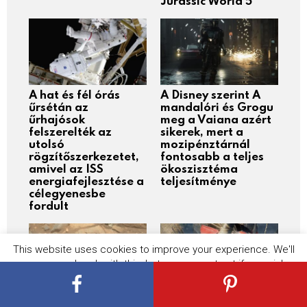
Jurassic World 5
A hat és fél órás
A Disney szerint A
űrsétán az
mandalóri és Grogu
űrhajósok
meg a Vaiana azért
felszerelték az
sikerek, mert a
utolsó
mozipénztárnál
rögzítőszerkezetet,
fontosabb a teljes
amivel az ISS
ökoszisztéma
energiafejlesztése a
teljesítménye
célegyenesbe
fordult
This website uses cookies to improve your experience. We'll
assume you're ok with this, but you can opt-out if you wish.
Cookie settings
ACCEPT
A Mars láthatatlan
James Cameron a