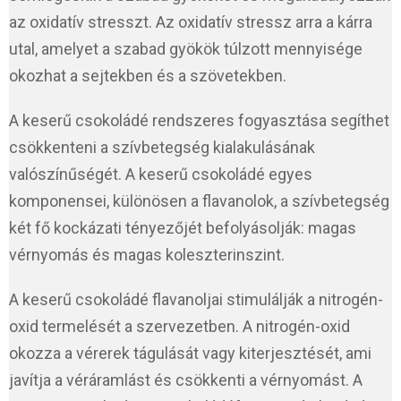
az oxidatív stresszt. Az oxidatív stressz arra a kárra
utal, amelyet a szabad gyökök túlzott mennyisége
okozhat a sejtekben és a szövetekben.
A keserű csokoládé rendszeres fogyasztása segíthet
csökkenteni a szívbetegség kialakulásának
valószínűségét. A keserű csokoládé egyes
komponensei, különösen a flavanolok, a szívbetegség
két fő kockázati tényezőjét befolyásolják: magas
vérnyomás és magas koleszterinszint.
A keserű csokoládé flavanoljai stimulálják a nitrogén-
oxid termelését a szervezetben. A nitrogén-oxid
okozza a vérerek tágulását vagy kiterjesztését, ami
javítja a véráramlást és csökkenti a vérnyomást. A