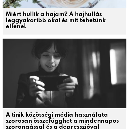
Miért hullik a hajam? A hajhullás
leggyakoribb okai és mit tehetünk
ellene!
A tinik közösségi média használata
szorosan összefügghet a mindennapos
szorongással és a depresszióval