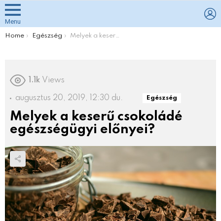
L
Menu
You are here:
Home
Egészség
Melyek a keserű csokoládé egészségügyi előnyei?
1.1k
Views
augusztus 20, 2019, 12:30 du.
Egészség
Melyek a keserű csokoládé
egészségügyi előnyei?