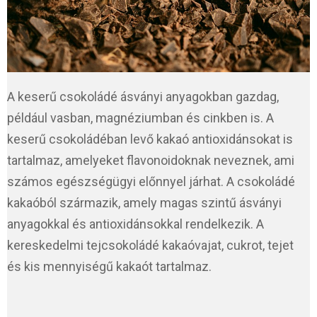
A keserű csokoládé ásványi anyagokban gazdag,
például vasban, magnéziumban és cinkben is. A
keserű csokoládéban levő kakaó antioxidánsokat is
tartalmaz, amelyeket flavonoidoknak neveznek, ami
számos egészségügyi előnnyel járhat. A csokoládé
kakaóból származik, amely magas szintű ásványi
anyagokkal és antioxidánsokkal rendelkezik. A
kereskedelmi tejcsokoládé kakaóvajat, cukrot, tejet
és kis mennyiségű kakaót tartalmaz.