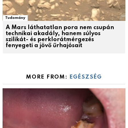
Tudomány
A Mars láthatatlan pora nem csupán
technikai akadály, hanem súlyos
szilikát- és perklorátmérgezés
fenyegeti a jövő űrhajósait
MORE FROM:
EGÉSZSÉG