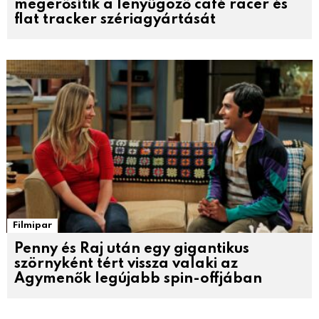
megerősítik a lenyűgöző café racer és
flat tracker szériagyártását
Filmipar
Penny és Raj után egy gigantikus
szörnyként tért vissza valaki az
Agymenők legújabb spin-offjában