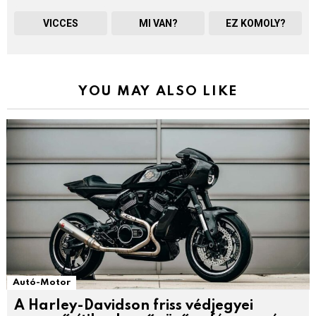
VICCES
MI VAN?
EZ KOMOLY?
YOU MAY ALSO LIKE
Autó-Motor
A Harley-Davidson friss védjegyei