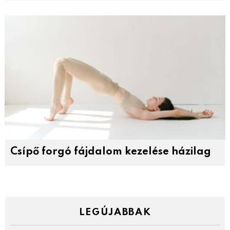
Csípő forgó fájdalom kezelése házilag
LEGÚJABBAK