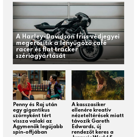
A Harley-Davidson friss védjegyei
megerősítik a lenyűgöző café
racer és flat tracker
szériagyártását
Penny és Raj után
A kasszasiker
egy gigantikus
ellenére kreatív
szörnyként tért
nézeteltérések miatt
vissza valaki az
távozik Gareth
Agymenők legújabb
Edwards, új
spin-offjában
rendezőt keres a