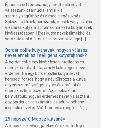
Éppen ezért fontos, hogy megfelelő nevet
válasszunk számukra, ami illik a
személyiségükhöz és a megjelenésükhöz.
Sokszor a filmek, sorozatok, mesék vagy a valós
élet híres kutyái inspirálnak minket a kutyanevek
kiválasztásában. Híres kutya nevek filmekből és
sorozatokból A filmek és sorozatok világa […]
Border collie kutyanevek: hogyan válassz
nevet ennek az intelligens kutyafajtának?
A border collie egy kivételesen intelligens és
energikus kutyafajta, amely különleges nevet
érdemel. Ha egy border collie kutya nevét
keresed, fontos, hogy a név tükrözze a kutya
egyedi személyiségét, gyors észjárását és
energikus természetét. Az alábbiakban
bemutatjuk, hogyan érdemes nevet választani
egy border collie számára, és adunk néhány
inspiráló nevet is. Miért fontos a megfelelő […]
25 népszerű Mopsz kutyanév
A mopszok kedves, játékos és szeretetteljes