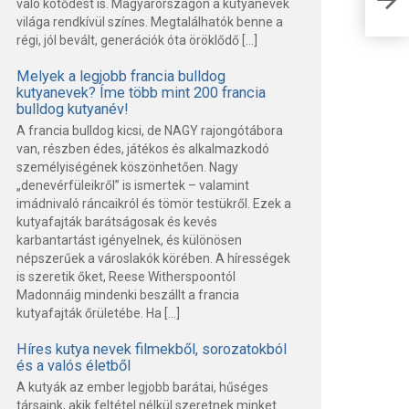
való kötődést is. Magyarországon a kutyanevek
vag
világa rendkívül színes. Megtalálhatók benne a
régi, jól bevált, generációk óta öröklődő […]
Melyek a legjobb francia bulldog
kutyanevek? Íme több mint 200 francia
bulldog kutyanév!
A francia bulldog kicsi, de NAGY rajongótábora
van, részben édes, játékos és alkalmazkodó
személyiségének köszönhetően. Nagy
„denevérfüleikről” is ismertek – valamint
imádnivaló ráncaikról és tömör testükről. Ezek a
kutyafajták barátságosak és kevés
karbantartást igényelnek, és különösen
népszerűek a városlakók körében. A hírességek
is szeretik őket, Reese Witherspoontól
Madonnáig mindenki beszállt a francia
kutyafajták őrületébe. Ha […]
Híres kutya nevek filmekből, sorozatokból
és a valós életből
A kutyák az ember legjobb barátai, hűséges
társaink, akik feltétel nélkül szeretnek minket.