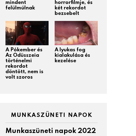
mindent
horrorfilmje, és
felülmúlnak
két rekordot
bezsebelt
A Pókember és
A lyukas fog
Az Odüsszeia
kialakulása és
történelmi
kezelése
rekordot
döntött, nem is
volt szoros
MUNKASZÜNETI NAPOK
Munkaszüneti napok 2022