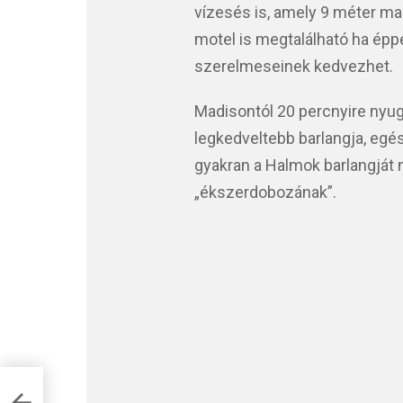
vízesés is, amely 9 méter m
motel is megtalálható ha éppe
szerelmeseinek kedvezhet.
Madisontól 20 percnyire nyug
legkedveltebb barlangja, egé
gyakran a Halmok barlangját 
„ékszerdobozának”.
,