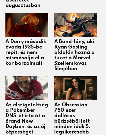
kísérletét
augusztusban
A Derry második
A Bond-lány, aki
évada 1935-be
Ryan Gosling
repít, és nem
oldalán hozná a
mismásolja el a
tüzet a Marvel
kor borzalmait
Szellemlovas
filmjében
Az elszigeteltség
Az Obsession
a Pókember
750 ezer
DNS-ét írta át a
dolláros
Brand New
büdzséből lett
Dayben, és az új
minden idők 5.
képességei
legsikeresebb