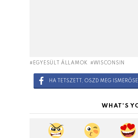
EGYESÜLT ÁLLAMOK
WISCONSIN
HA TETSZETT, OSZD MEG ISMERŐSE
WHAT'S Y