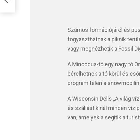
ók
Számos formációjáról és pusz
fogyaszthatnak a piknik terül
vagy megnézhetik a Fossil Di
A Minocqua-tó egy nagy tó O
bérelhetnek a tó körül és cs
program télen a snowmobiling
A Wisconsin Dells „A világ ví
és szállást kínál minden vízi
van, amelyek a segítik a tur