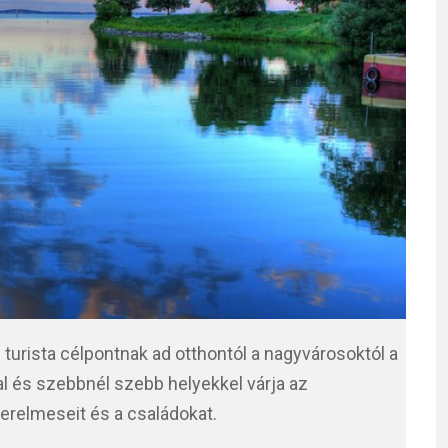
urista célpontnak ad otthontól a nagyvárosoktól a
al és szebbnél szebb helyekkel várja az
erelmeseit és a családokat.