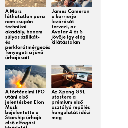
A Mars
James Cameron
láthatatlan pora
a karrierje
nem csupán
lezárását
technikai
tervezi, az
akadály, hanem
Avatar 4 és 5
súlyos szilikát-
jövője így elég
és
kilátástalan
perklorátmérgezés
fenyegeti a jövő
űrhajósait
A történelmi IPO
Az Xpeng G9L
utáni első
utastere a
jelentésben Elon
prémium első
Musk
osztályú repülés
bejelentette a
hangulatát idézi
Starship űrhajó
meg
első elfogási