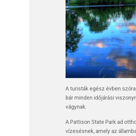
A turisták egész évben szóra
bár minden időjárási viszonyra
vágynak.
A Pattison State Park ad ott
vízesésnek, amely az államba