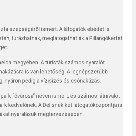
ta szépségéről ismert. A látogatók ebédet is
etén, túrázhatnak, meglátogathatják a Pillangókertet
get.
neida megyében. A turisták számos nyaralót
ónakázásra is van lehetőség. A legnépszerűbb
, nyáron pedig a vízisízés és csónakázás.
zipark fővárosa” néven ismert, és számos látnivalót
park kedvelőnek. A Dellsnek két látogatóközpontja is
istákat nyaralásuk megtervezésében.