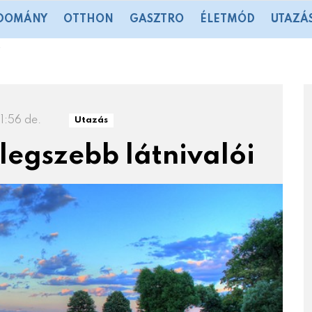
DOMÁNY
OTTHON
GASZTRO
ÉLETMÓD
UTAZÁ
i
1:56 de.
Utazás
legszebb látnivalói