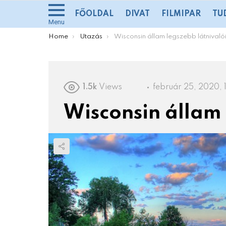
FŐOLDAL
DIVAT
FILMIPAR
TU
Menu
You are here:
Home
Utazás
Wisconsin állam legszebb látnivaló
1.5k
Views
február 25, 2020, 1
Wisconsin állam 