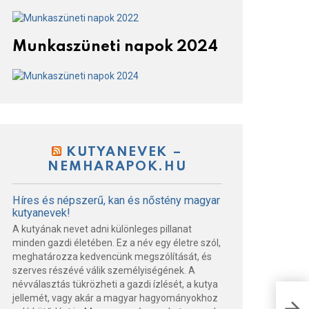
Munkaszüneti napok 2024
KUTYANEVEK –
NEMHARAPOK.HU
Híres és népszerű, kan és nőstény magyar
kutyanevek!
A kutyának nevet adni különleges pillanat
minden gazdi életében. Ez a név egy életre szól,
meghatározza kedvencünk megszólítását, és
szerves részévé válik személyiségének. A
névválasztás tükrözheti a gazdi ízlését, a kutya
jellemét, vagy akár a magyar hagyományokhoz
Men