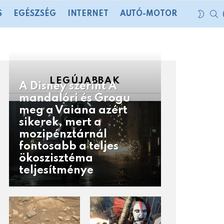
S
SWIT
S
EGÉSZSÉG
INTERNET
AUTÓ-MOTOR
SKIN
LEGÚJABBAK
A Disney szerint A
mandalóri és Grogu
meg a Vaiana azért
sikerek, mert a
mozipénztárnál
fontosabb a teljes
ökoszisztéma
teljesítménye