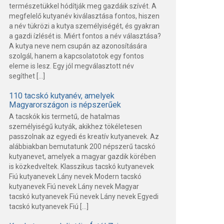
természetükkel hódítják meg gazdáik szívét. A
megfelelő kutyanév kiválasztása fontos, hiszen
a név tükrözi a kutya személyiségét, és gyakran
a gazdi ízlését is. Miért fontos a név választása?
A kutya neve nem csupán az azonosítására
szolgál, hanem a kapcsolatotok egy fontos
eleme is lesz. Egy jól megválasztott név
segíthet […]
110 tacskó kutyanév, amelyek
Magyarországon is népszerűek
A tacskók kis termetű, de hatalmas
személyiségű kutyák, akikhez tökéletesen
passzolnak az egyedi és kreatív kutyanevek. Az
alábbiakban bemutatunk 200 népszerű tacskó
kutyanevet, amelyek a magyar gazdik körében
is közkedveltek. Klasszikus tacskó kutyanevek
Fiú kutyanevek Lány nevek Modern tacskó
kutyanevek Fiú nevek Lány nevek Magyar
tacskó kutyanevek Fiú nevek Lány nevek Egyedi
tacskó kutyanevek Fiú […]