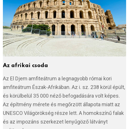
Az afrikai csoda
Az El Djem amfiteátrum a legnagyobb római kori
amfiteátrum Észak-Afrikában. Az i. sz. 238 körül épült,
és körülbelül 35 000 néző befogadására volt képes.
Az építmény mérete és megőrzött állapota miatt az
UNESCO Világörökség része lett. A homokszínű falak
és az impozáns szerkezet lenyűgöző látványt