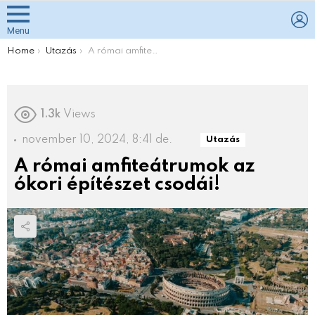
L
Menu
You are here:
Home
Utazás
A római amfiteátrumok az ókori építészet csodái!
1.3k
Views
november 10, 2024, 8:41 de.
Utazás
A római amfiteátrumok az
ókori építészet csodái!