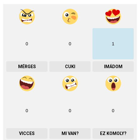
0
0
1
MÉRGES
CUKI
IMÁDOM
0
0
0
VICCES
MI VAN?
EZ KOMOLY?