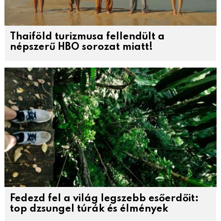
Thaiföld turizmusa fellendült a
népszerű HBO sorozat miatt!
Fedezd fel a világ legszebb esőerdőit:
top dzsungel túrák és élmények