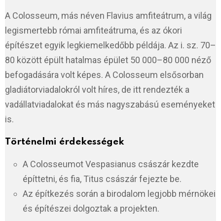
A Colosseum, más néven Flavius amfiteátrum, a világ
legismertebb római amfiteátruma, és az ókori
építészet egyik legkiemelkedőbb példája. Az i. sz. 70–
80 között épült hatalmas épület 50 000–80 000 néző
befogadására volt képes. A Colosseum elsősorban
gladiátorviadalokról volt híres, de itt rendezték a
vadállatviadalokat és más nagyszabású eseményeket
is.
Történelmi érdekességek
A Colosseumot Vespasianus császár kezdte
építtetni, és fia, Titus császár fejezte be.
Az építkezés során a birodalom legjobb mérnökei
és építészei dolgoztak a projekten.