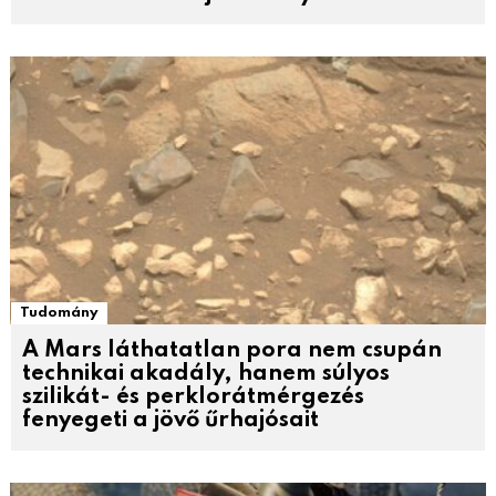
Tudomány
A Mars láthatatlan pora nem csupán
technikai akadály, hanem súlyos
szilikát- és perklorátmérgezés
fenyegeti a jövő űrhajósait