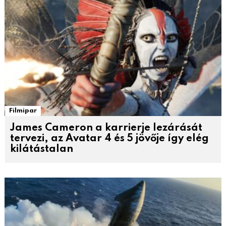
Filmipar
James Cameron a karrierje lezárását
tervezi, az Avatar 4 és 5 jövője így elég
kilátástalan