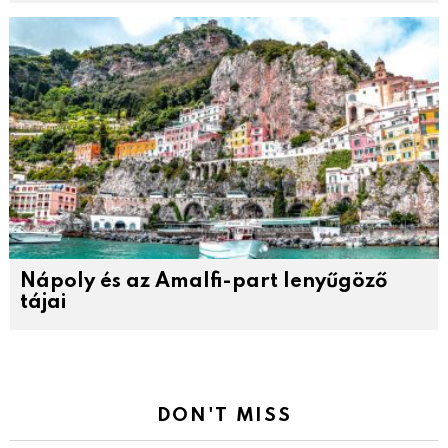
Nápoly és az Amalfi-part lenyűgöző
tájai
DON'T MISS