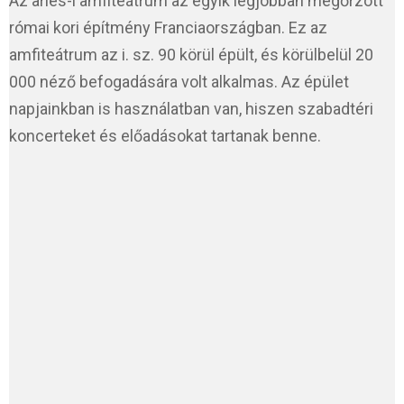
Az arles-i amfiteátrum az egyik legjobban megőrzött
római kori építmény Franciaországban. Ez az
amfiteátrum az i. sz. 90 körül épült, és körülbelül 20
000 néző befogadására volt alkalmas. Az épület
napjainkban is használatban van, hiszen szabadtéri
koncerteket és előadásokat tartanak benne.