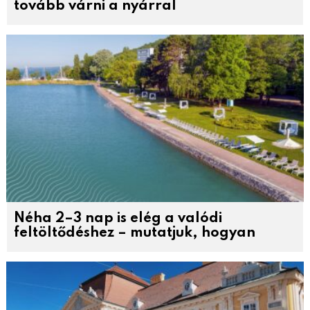
tovább várni a nyárral
Néha 2–3 nap is elég a valódi
feltöltődéshez – mutatjuk, hogyan