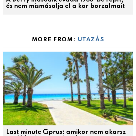
A Derry második évada 1935-be repít,
és nem mismásolja el a kor borzalmait
MORE FROM:
UTAZÁS
Last minute Ciprus: amikor nem akarsz