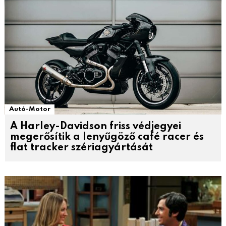
Autó-Motor
A Harley-Davidson friss védjegyei
megerősítik a lenyűgöző café racer és
flat tracker szériagyártását