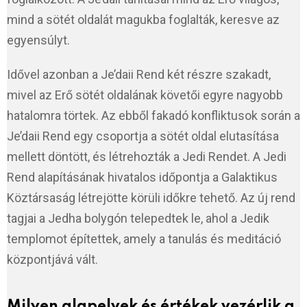
mind a sötét oldalát magukba foglalták, keresve az
egyensúlyt.
Idővel azonban a Je’daii Rend két részre szakadt,
mivel az Erő sötét oldalának követői egyre nagyobb
hatalomra törtek. Az ebből fakadó konfliktusok során a
Je’daii Rend egy csoportja a sötét oldal elutasítása
mellett döntött, és létrehozták a Jedi Rendet. A Jedi
Rend alapításának hivatalos időpontja a Galaktikus
Köztársaság létrejötte körüli időkre tehető. Az új rend
tagjai a Jedha bolygón telepedtek le, ahol a Jedik
templomot építettek, amely a tanulás és meditáció
központjává vált.
Milyen alapelvek és értékek vezérlik a