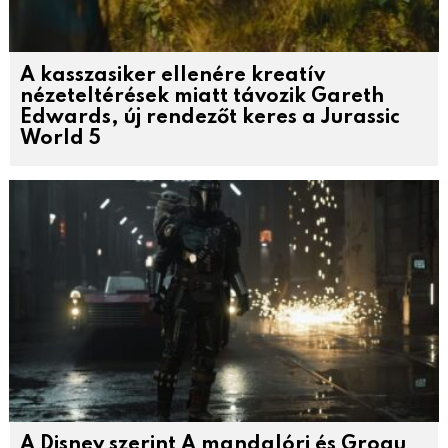
A kasszasiker ellenére kreatív
nézeteltérések miatt távozik Gareth
Edwards, új rendezőt keres a Jurassic
World 5
A Disney szerint A mandalóri és Grogu