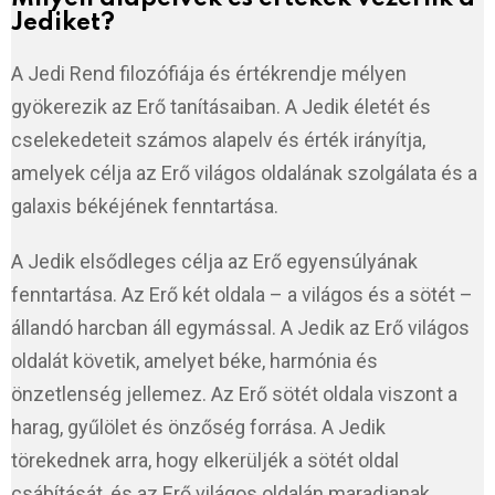
Jediket?
A Jedi Rend filozófiája és értékrendje mélyen
gyökerezik az Erő tanításaiban. A Jedik életét és
cselekedeteit számos alapelv és érték irányítja,
amelyek célja az Erő világos oldalának szolgálata és a
galaxis békéjének fenntartása.
A Jedik elsődleges célja az Erő egyensúlyának
fenntartása. Az Erő két oldala – a világos és a sötét –
állandó harcban áll egymással. A Jedik az Erő világos
oldalát követik, amelyet béke, harmónia és
önzetlenség jellemez. Az Erő sötét oldala viszont a
harag, gyűlölet és önzőség forrása. A Jedik
törekednek arra, hogy elkerüljék a sötét oldal
csábítását, és az Erő világos oldalán maradjanak.