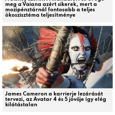
meg a Vaiana azért sikerek, mert a
mozipénztárnál fontosabb a teljes
ökoszisztéma teljesítménye
James Cameron a karrierje lezárását
tervezi, az Avatar 4 és 5 jövője így elég
kilátástalan