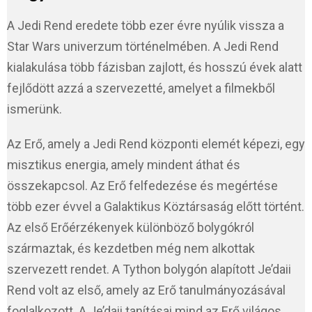
A Jedi Rend eredete több ezer évre nyúlik vissza a
Star Wars univerzum történelmében. A Jedi Rend
kialakulása több fázisban zajlott, és hosszú évek alatt
fejlődött azzá a szervezetté, amelyet a filmekből
ismerünk.
Az Erő, amely a Jedi Rend központi elemét képezi, egy
misztikus energia, amely mindent áthat és
összekapcsol. Az Erő felfedezése és megértése
több ezer évvel a Galaktikus Köztársaság előtt történt.
Az első Erőérzékenyek különböző bolygókról
származtak, és kezdetben még nem alkottak
szervezett rendet. A Tython bolygón alapított Je’daii
Rend volt az első, amely az Erő tanulmányozásával
foglalkozott. A Je’daii tanításai mind az Erő világos,