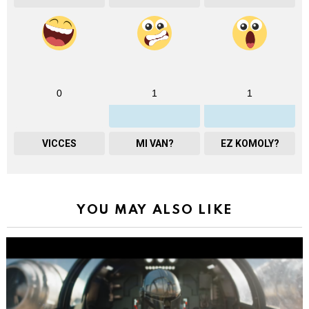
0
1
1
VICCES
MI VAN?
EZ KOMOLY?
YOU MAY ALSO LIKE