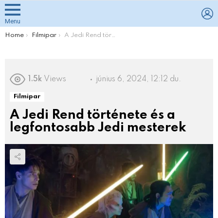
L
Menu
You are here:
Home
Filmipar
A Jedi Rend története és a legfontosabb Jedi mesterek
1.5k
Views
június 6, 2024, 12:12 du.
Filmipar
A Jedi Rend története és a
legfontosabb Jedi mesterek