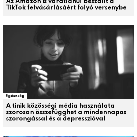
Az Amazon is váratlanul beszállt a
TikTok felvásárlásáért folyó versenybe
Egészség
A tinik közösségi média használata
szorosan összefügghet a mindennapos
szorongással és a depresszióval