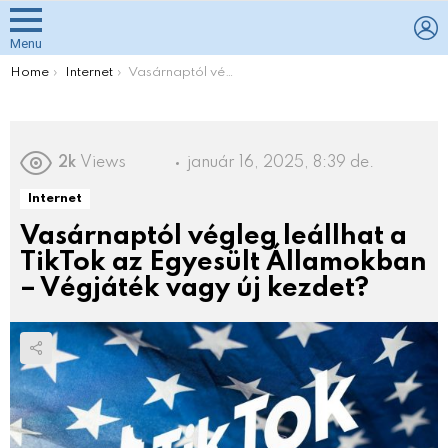
L
Menu
You are here:
Home
Internet
Vasárnaptól végleg leállhat a TikTok az Egyesült Államokban – Végjáték vagy új kezdet?
2k
Views
január 16, 2025, 8:39 de.
Internet
Vasárnaptól végleg leállhat a
TikTok az Egyesült Államokban
– Végjáték vagy új kezdet?