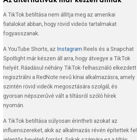
Az alternatívák már készen állnak
A TikTok betiltása nem állítja meg az amerikai
fiatalokat abban, hogy rövid videós tartalmakat
fogyasszanak.
A YouTube Shorts, az
Instagram
Reels és a Snapchat
Spotlight már készen áll arra, hogy átvegye a TikTok
helyét. Ráadásul néhány TikTok-felhasználó elkezdett
regisztrálni a RedNote nevű kínai alkalmazásra, amely
szintén rövid videók megosztására szolgál, és
gyorsan népszerűvé vált a tiltásról szóló hírek
nyomán.
A TikTok betiltása súlyosan érintheti azokat az
influenszereket, akik az alkalmazás révén építettek fel
jelentős bevételi forrást. Sokak számára ez a tiltás