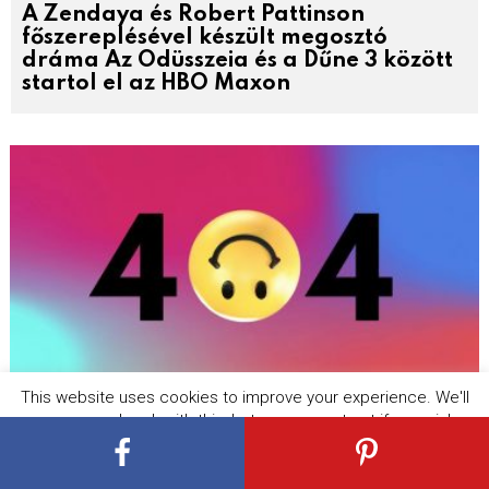
A Zendaya és Robert Pattinson
főszereplésével készült megosztó
dráma Az Odüsszeia és a Dűne 3 között
startol el az HBO Maxon
This website uses cookies to improve your experience. We'll
assume you're ok with this, but you can opt-out if you wish.
A Cartoon Network weboldal
Cookie settings
ACCEPT
hivatalosan is megszűnt, de nem tűnik
el teljesen a csatorna!