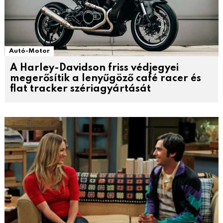
Autó-Motor
A Harley-Davidson friss védjegyei
megerősítik a lenyűgöző café racer és
flat tracker szériagyártását