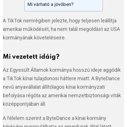
Mi várható a jövőben?
A TikTok nemrégiben jelezte, hogy teljesen leállítja
amerikai működését, ha nem talál megoldást az USA
kormányának követeléseire.
Mi vezetett idáig?
Az Egyesült Államok kormánya hosszú ideje aggódik
a TikTok kínai tulajdonosi háttere miatt. A ByteDance
nevű anyavállalat állítólagos kínai kormányzati
befolyása régóta az amerikai nemzetbiztonsági viták
középpontjában áll.
A félelem szerint a ByteDance a kínai kormány
kérésére manipulálhatja az amerikaiak által látott