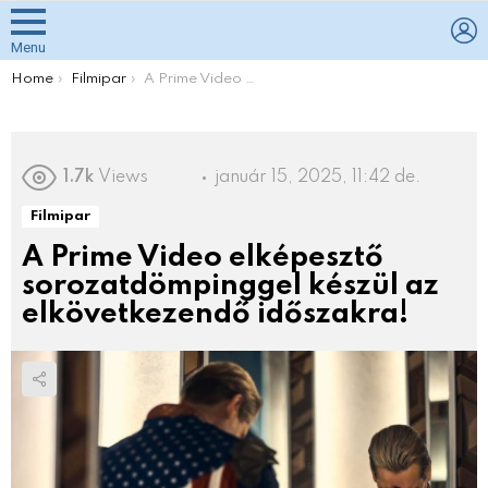
L
Menu
You are here:
Home
Filmipar
A Prime Video elképesztő sorozatdömpinggel készül az elkövetkezendő időszakra!
1.7k
Views
január 15, 2025, 11:42 de.
Filmipar
A Prime Video elképesztő
sorozatdömpinggel készül az
elkövetkezendő időszakra!