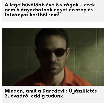
A legelbűvölőbb évelő virágok – ezek
nem hiányozhatnak egyetlen szép és
látványos kertből sem!
Minden, amit a Daredevil: Újjászületés
3. évadról eddig tudunk