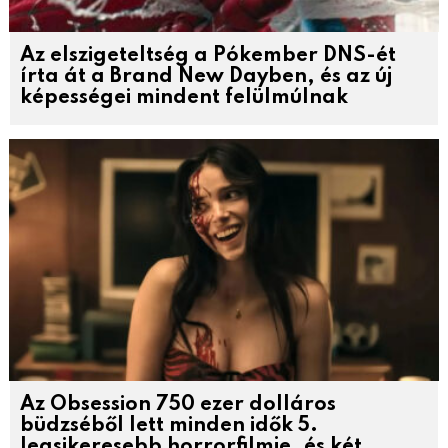
Az elszigeteltség a Pókember DNS-ét
írta át a Brand New Dayben, és az új
képességei mindent felülmúlnak
Az Obsession 750 ezer dolláros
büdzséből lett minden idők 5.
legsikeresebb horrorfilmje, és két