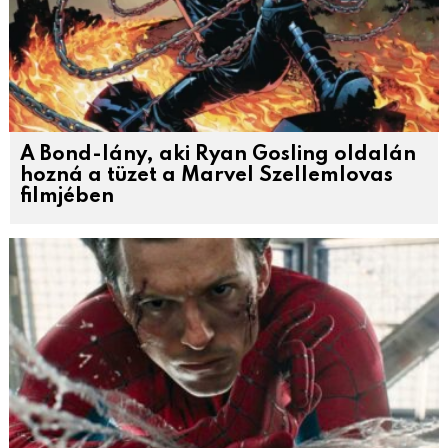
A Bond-lány, aki Ryan Gosling oldalán
hozná a tüzet a Marvel Szellemlovas
filmjében