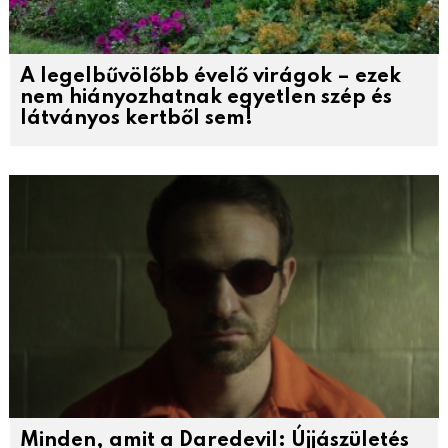
A legelbűvölőbb évelő virágok – ezek
nem hiányozhatnak egyetlen szép és
látványos kertből sem!
Minden, amit a Daredevil: Újjászületés