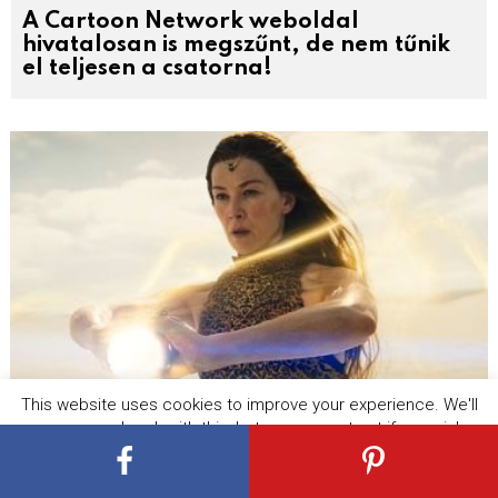
A Cartoon Network weboldal
hivatalosan is megszűnt, de nem tűnik
el teljesen a csatorna!
This website uses cookies to improve your experience. We'll
Véget ért az idő! Nem lesz Az Idő
assume you're ok with this, but you can opt-out if you wish.
Kereke 4. évad!
Cookie settings
ACCEPT