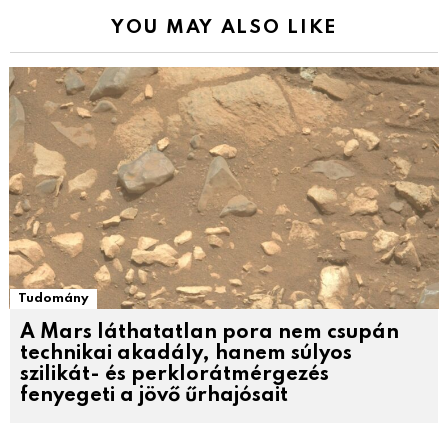
YOU MAY ALSO LIKE
Tudomány
A Mars láthatatlan pora nem csupán
technikai akadály, hanem súlyos
szilikát- és perklorátmérgezés
fenyegeti a jövő űrhajósait