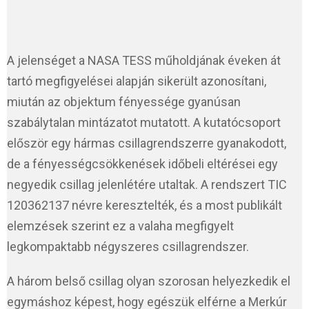
A jelenséget a NASA TESS műholdjának éveken át
tartó megfigyelései alapján sikerült azonosítani,
miután az objektum fényessége gyanúsan
szabálytalan mintázatot mutatott. A kutatócsoport
először egy hármas csillagrendszerre gyanakodott,
de a fényességcsökkenések időbeli eltérései egy
negyedik csillag jelenlétére utaltak. A rendszert TIC
120362137 névre keresztelték, és a most publikált
elemzések szerint ez a valaha megfigyelt
legkompaktabb négyszeres csillagrendszer.
A három belső csillag olyan szorosan helyezkedik el
egymáshoz képest, hogy egészük elférne a Merkúr