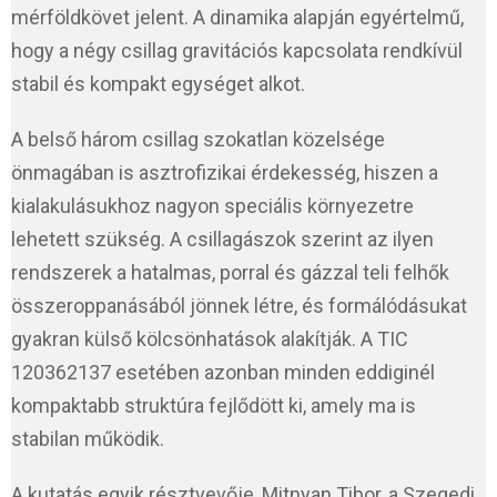
mérföldkövet jelent. A dinamika alapján egyértelmű,
hogy a négy csillag gravitációs kapcsolata rendkívül
stabil és kompakt egységet alkot.
A belső három csillag szokatlan közelsége
önmagában is asztrofizikai érdekesség, hiszen a
kialakulásukhoz nagyon speciális környezetre
lehetett szükség. A csillagászok szerint az ilyen
rendszerek a hatalmas, porral és gázzal teli felhők
összeroppanásából jönnek létre, és formálódásukat
gyakran külső kölcsönhatások alakítják. A TIC
120362137 esetében azonban minden eddiginél
kompaktabb struktúra fejlődött ki, amely ma is
stabilan működik.
A kutatás egyik résztvevője, Mitnyan Tibor, a Szegedi