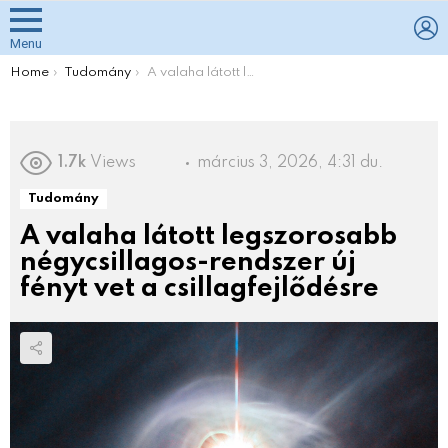
L
Menu
You are here:
Home
Tudomány
A valaha látott legszorosabb négycsillagos-rendszer új fényt vet a csillagfejlődésre
1.7k
Views
március 3, 2026, 4:31 du.
Tudomány
A valaha látott legszorosabb
négycsillagos-rendszer új
fényt vet a csillagfejlődésre