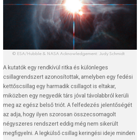
© ESA/Hubble & NASA Acknowledgement: Judy Schmidt
A kutatók egy rendkívül ritka és különleges
csillagrendszert azonosítottak, amelyben egy fedési
kettőscsillag egy harmadik csillagot is eltakar,
miközben egy negyedik társ jóval távolabbról kerüli
meg az egész belső triót. A felfedezés jelentőségét
az adja, hogy ilyen szorosan összecsomagolt
négyszeres rendszert eddig még nem sikerült
megfigyelni. A legkülső csillag keringési ideje minden