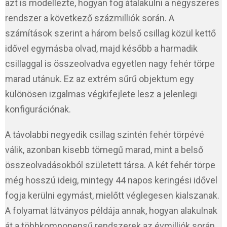
azt is modellezte, hogyan fog átalakulni a négyszeres
rendszer a következő százmilliók során. A
számítások szerint a három belső csillag közül kettő
idővel egymásba olvad, majd később a harmadik
csillaggal is összeolvadva egyetlen nagy fehér törpe
marad utánuk. Ez az extrém sűrű objektum egy
különösen izgalmas végkifejlete lesz a jelenlegi
konfigurációnak.
A távolabbi negyedik csillag szintén fehér törpévé
válik, azonban kisebb tömegű marad, mint a belső
összeolvadásokból született társa. A két fehér törpe
még hosszú ideig, mintegy 44 napos keringési idővel
fogja kerülni egymást, mielőtt véglegesen kialszanak.
A folyamat látványos példája annak, hogyan alakulnak
át a többkomponensű rendszerek az évmilliók során.