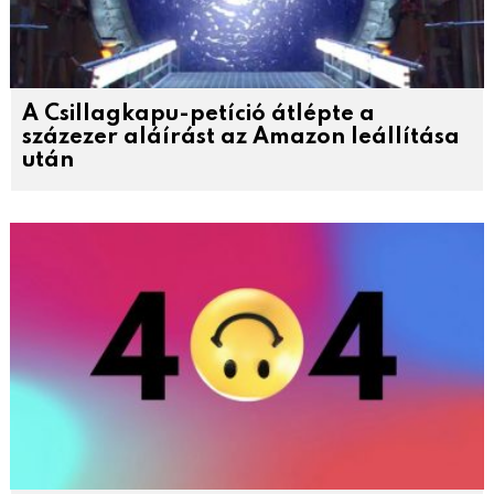
A Csillagkapu-petíció átlépte a
százezer aláírást az Amazon leállítása
után