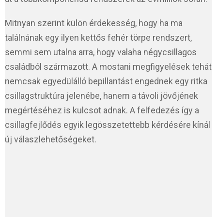
Mitnyan szerint külön érdekesség, hogy ha ma
találnának egy ilyen kettős fehér törpe rendszert,
semmi sem utalna arra, hogy valaha négycsillagos
családból származott. A mostani megfigyelések tehát
nemcsak egyedülálló bepillantást engednek egy ritka
csillagstruktúra jelenébe, hanem a távoli jövőjének
megértéséhez is kulcsot adnak. A felfedezés így a
csillagfejlődés egyik legösszetettebb kérdésére kínál
új válaszlehetőségeket.