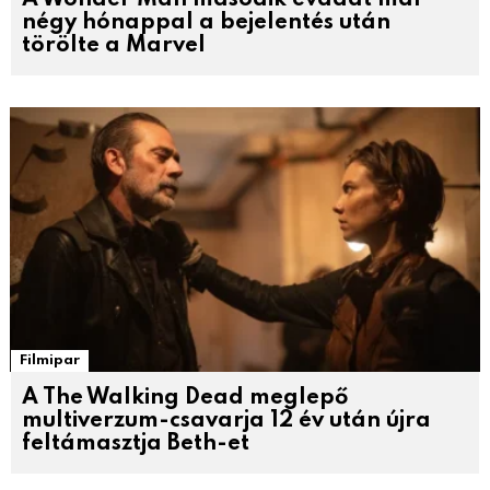
A Wonder Man második évadát már
négy hónappal a bejelentés után
törölte a Marvel
Filmipar
A The Walking Dead meglepő
multiverzum-csavarja 12 év után újra
feltámasztja Beth-et