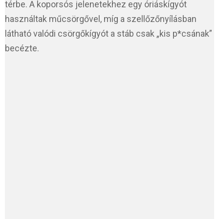
térbe. A koporsós jelenetekhez egy óriáskígyót
használtak műcsörgővel, míg a szellőzőnyílásban
látható valódi csörgőkígyót a stáb csak „kis p*csának”
becézte.