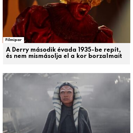
Filmipar
A Derry második évada 1935-be repít,
és nem mismásolja el a kor borzalmait