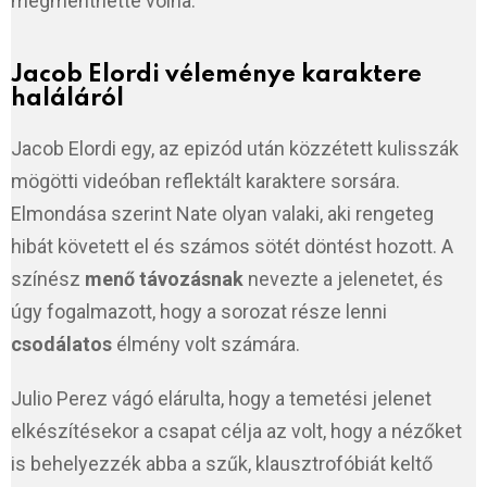
megmenthette volna.
Jacob Elordi véleménye karaktere
haláláról
Jacob Elordi egy, az epizód után közzétett kulisszák
mögötti videóban reflektált karaktere sorsára.
Elmondása szerint Nate olyan valaki, aki rengeteg
hibát követett el és számos sötét döntést hozott. A
színész
menő távozásnak
nevezte a jelenetet, és
úgy fogalmazott, hogy a sorozat része lenni
csodálatos
élmény volt számára.
Julio Perez vágó elárulta, hogy a temetési jelenet
elkészítésekor a csapat célja az volt, hogy a nézőket
is behelyezzék abba a szűk, klausztrofóbiát keltő