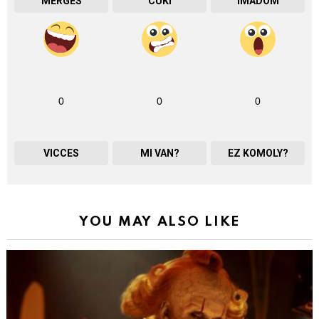
MÉRGES
CUKI
IMÁDOM
0
0
0
VICCES
MI VAN?
EZ KOMOLY?
YOU MAY ALSO LIKE