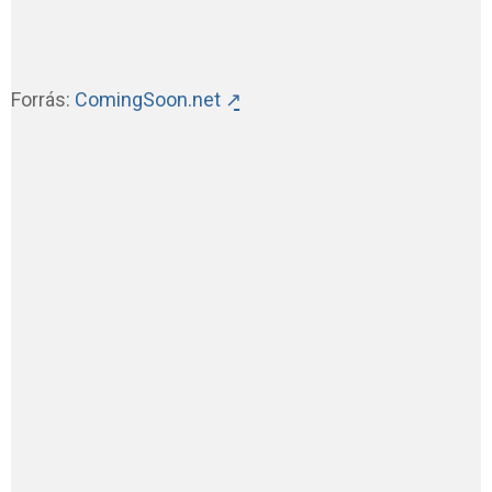
Forrás:
ComingSoon.net ↗̱