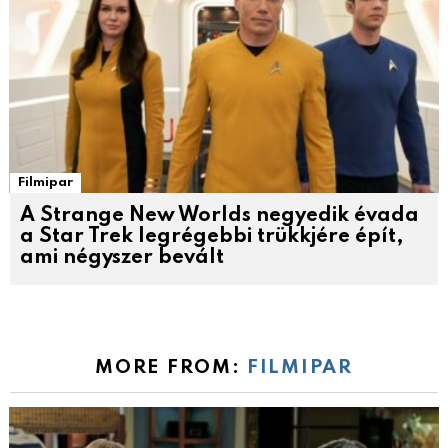
Filmipar
A Strange New Worlds negyedik évada
a Star Trek legrégebbi trükkjére épít,
ami négyszer bevált
MORE FROM:
FILMIPAR