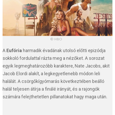
© HBO
A
Eufória
harmadik évadának utolsó előtti epizódja
sokkoló fordulattal rázta meg a nézőket. A sorozat
egyik legmeghatározóbb karaktere, Nate Jacobs, akit
Jacob Elordi alakít, a legkegyetlenebb módon leli
halálát. A csörgőkígyómarás következtében beálló
halál teljesen átírja a finálé irányát, és a rajongók
számára felejthetetlen pillanatokat hagy maga után.