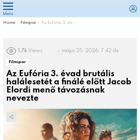
L
Menu
You are here:
Home
Filmipar
Az Eufória 3. évad brutális halálesetét a finálé előtt Jacob Elordi menő távozásnak nevezte
1.7k
Views
május 25, 2026, 7:42 de.
Filmipar
Az Eufória 3. évad brutális
halálesetét a finálé előtt Jacob
Elordi menő távozásnak
nevezte