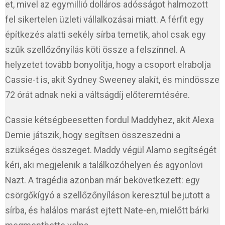
et, mivel az egymillió dolláros adósságot halmozott
fel sikertelen üzleti vállalkozásai miatt. A férfit egy
építkezés alatti sekély sírba temetik, ahol csak egy
szűk szellőzőnyílás köti össze a felszínnel. A
helyzetet tovább bonyolítja, hogy a csoport elrabolja
Cassie-t is, akit Sydney Sweeney alakít, és mindössze
72 órát adnak neki a váltságdíj előteremtésére.
Cassie kétségbeesetten fordul Maddyhez, akit Alexa
Demie játszik, hogy segítsen összeszedni a
szükséges összeget. Maddy végül Alamo segítségét
kéri, aki megjelenik a találkozóhelyen és agyonlövi
Nazt. A tragédia azonban már bekövetkezett: egy
csörgőkígyó a szellőzőnyíláson keresztül bejutott a
sírba, és halálos marást ejtett Nate-en, mielőtt bárki