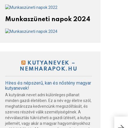
Munkaszüneti napok 2024
KUTYANEVEK –
NEMHARAPOK.HU
Híres és népszerű, kan és nőstény magyar
kutyanevek!
A kutyának nevet adni különleges pillanat
minden gazdi életében. Ez a név egy életre szól,
meghatározza kedvencünk megszólítását, és
szerves részévé válik személyiségének. A
névválasztás tükrözheti a gazdi ízlését, a kutya
Tayl
jellemét, vagy akár a magyar hagyományokhoz
egy