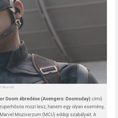
 Marvel
tor Doom ébredése (Avengers: Doomsday)
című
szuperhősös mozi lesz, hanem egy olyan esemény,
 Marvel Moziverzum (MCU) eddigi szabályait. A