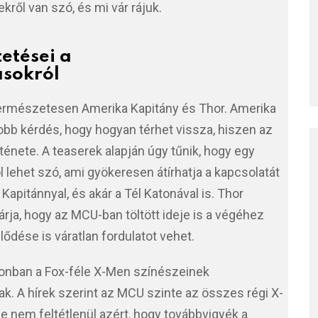
ről van szó, és mi vár rájuk.
etései a
ásokról
természetesen Amerika Kapitány és Thor. Amerika
bb kérdés, hogy hogyan térhet vissza, hiszen az
rténete. A teaserek alapján úgy tűnik, hogy egy
l lehet szó, ami gyökeresen átírhatja a kapcsolatát
Kapitánnyal, és akár a Tél Katonával is. Thor
árja, hogy az MCU-ban töltött ideje is a végéhez
jlődése is váratlan fordulatot vehet.
zonban a Fox-féle X-Men színészeinek
. A hírek szerint az MCU szinte az összes régi X-
 nem feltétlenül azért, hogy továbbvigyék a