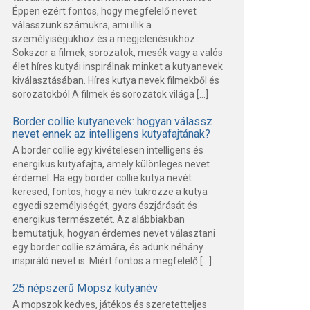
Éppen ezért fontos, hogy megfelelő nevet
válasszunk számukra, ami illik a
személyiségükhöz és a megjelenésükhöz.
Sokszor a filmek, sorozatok, mesék vagy a valós
élet híres kutyái inspirálnak minket a kutyanevek
kiválasztásában. Híres kutya nevek filmekből és
sorozatokból A filmek és sorozatok világa […]
Border collie kutyanevek: hogyan válassz
nevet ennek az intelligens kutyafajtának?
A border collie egy kivételesen intelligens és
energikus kutyafajta, amely különleges nevet
érdemel. Ha egy border collie kutya nevét
keresed, fontos, hogy a név tükrözze a kutya
egyedi személyiségét, gyors észjárását és
energikus természetét. Az alábbiakban
bemutatjuk, hogyan érdemes nevet választani
egy border collie számára, és adunk néhány
inspiráló nevet is. Miért fontos a megfelelő […]
25 népszerű Mopsz kutyanév
A mopszok kedves, játékos és szeretetteljes