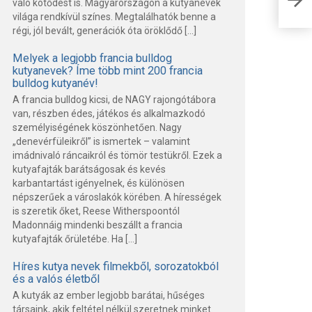
való kötődést is. Magyarországon a kutyanevek
és 
világa rendkívül színes. Megtalálhatók benne a
régi, jól bevált, generációk óta öröklődő […]
Melyek a legjobb francia bulldog
kutyanevek? Íme több mint 200 francia
bulldog kutyanév!
A francia bulldog kicsi, de NAGY rajongótábora
van, részben édes, játékos és alkalmazkodó
személyiségének köszönhetően. Nagy
„denevérfüleikről” is ismertek – valamint
imádnivaló ráncaikról és tömör testükről. Ezek a
kutyafajták barátságosak és kevés
karbantartást igényelnek, és különösen
népszerűek a városlakók körében. A hírességek
is szeretik őket, Reese Witherspoontól
Madonnáig mindenki beszállt a francia
kutyafajták őrületébe. Ha […]
Híres kutya nevek filmekből, sorozatokból
és a valós életből
A kutyák az ember legjobb barátai, hűséges
társaink, akik feltétel nélkül szeretnek minket.