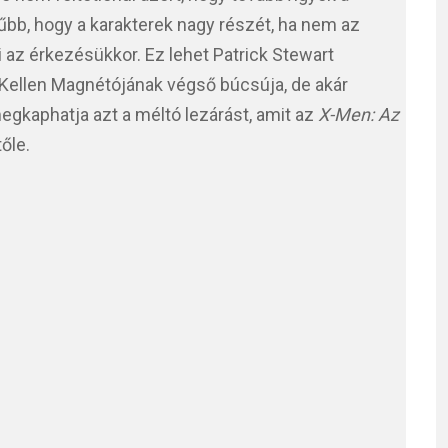
űbb, hogy a karakterek nagy részét, ha nem az
i az érkezésükkor. Ez lehet Patrick Stewart
Kellen Magnétójának végső búcsúja, de akár
gkaphatja azt a méltó lezárást, amit az
X-Men: Az
őle.