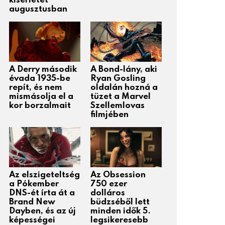
kísérletét
augusztusban
A Derry második
A Bond-lány, aki
évada 1935-be
Ryan Gosling
repít, és nem
oldalán hozná a
mismásolja el a
tüzet a Marvel
kor borzalmait
Szellemlovas
filmjében
Az elszigeteltség
Az Obsession
a Pókember
750 ezer
DNS-ét írta át a
dolláros
Brand New
büdzséből lett
Dayben, és az új
minden idők 5.
képességei
legsikeresebb