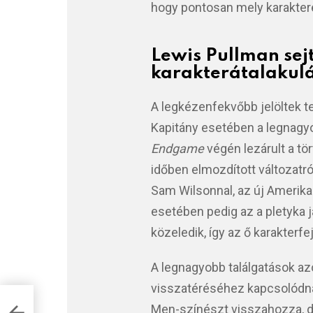
hogy pontosan mely karakterek
Lewis Pullman sejt
karakterátalakul
A legkézenfekvőbb jelöltek 
Kapitány esetében a legnagyo
Endgame
végén lezárult a tö
időben elmozdított változatró
Sam Wilsonnal, az új Amerika 
esetében pedig az a pletyka j
közeledik, így az ő karakterfe
A legnagyobb találgatások a
visszatéréséhez kapcsolódnak
Men-színészt visszahozza, de