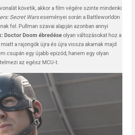
onalát követik, akkor a film végére szinte mindenki
rs: Secret Wars
eseményei során a Battleworldön
nak fel. Pullman szavai alapján azonban annyi
k: Doctor Doom ébredése
olyan változásokat hoz a
miatt a rajongók újra és újra vissza akarnak majd
 nem csupán egy újabb epizód, hanem egy olyan
rtelmezi az egész MCU-t.