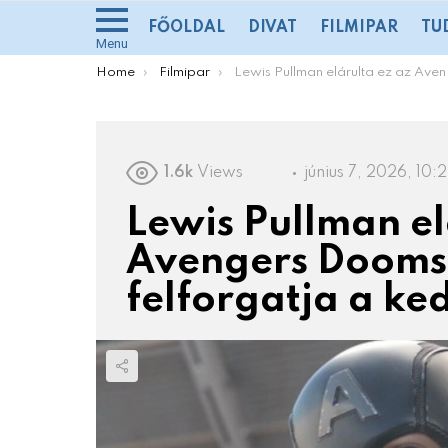
FŐOLDAL
DIVAT
FILMIPAR
TU
Menu
You are here:
Home
Filmipar
Lewis Pullman elárulta ez az Avengers Doomsday fordulat felforgatja a kedvenc hősök sorsát
1.6k
Views
június 7, 2026, 10:
Lewis Pullman el
Avengers Dooms
felforgatja a ke