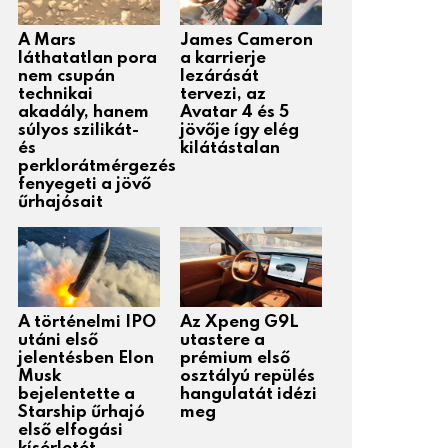
A Mars
James Cameron
láthatatlan pora
a karrierje
nem csupán
lezárását
technikai
tervezi, az
akadály, hanem
Avatar 4 és 5
súlyos szilikát-
jövője így elég
és
kilátástalan
perklorátmérgezés
fenyegeti a jövő
űrhajósait
A történelmi IPO
Az Xpeng G9L
utáni első
utastere a
jelentésben Elon
prémium első
Musk
osztályú repülés
bejelentette a
hangulatát idézi
Starship űrhajó
meg
első elfogási