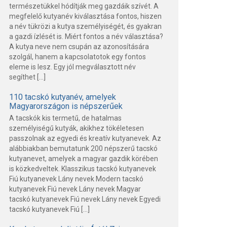
természetükkel hódítják meg gazdáik szívét. A
megfelelő kutyanév kiválasztása fontos, hiszen
a név tükrözi a kutya személyiségét, és gyakran
a gazdi ízlését is. Miért fontos a név választása?
A kutya neve nem csupán az azonosítására
szolgál, hanem a kapcsolatotok egy fontos
eleme is lesz. Egy jól megválasztott név
segíthet […]
110 tacskó kutyanév, amelyek
Magyarországon is népszerűek
A tacskók kis termetű, de hatalmas
személyiségű kutyák, akikhez tökéletesen
passzolnak az egyedi és kreatív kutyanevek. Az
alábbiakban bemutatunk 200 népszerű tacskó
kutyanevet, amelyek a magyar gazdik körében
is közkedveltek. Klasszikus tacskó kutyanevek
Fiú kutyanevek Lány nevek Modern tacskó
kutyanevek Fiú nevek Lány nevek Magyar
tacskó kutyanevek Fiú nevek Lány nevek Egyedi
tacskó kutyanevek Fiú […]