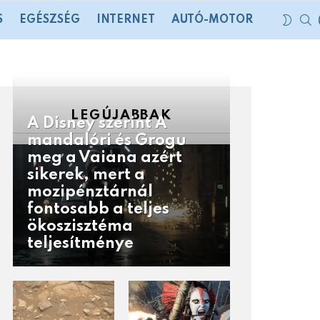
S
SWIT
S
EGÉSZSÉG
INTERNET
AUTÓ-MOTOR
SKIN
LEGÚJABBAK
A Disney szerint A
mandalóri és Grogu
meg a Vaiana azért
sikerek, mert a
mozipénztárnál
fontosabb a teljes
ökoszisztéma
teljesítménye