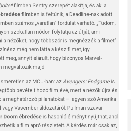
olts*
filmben Sentry szerepét alakítja, és aki a
bredése film
ben is feltűnik, a Deadline-nak adott
 filmben számos „váratlan” fordulat várható. „Tudom,
yon szokatlan módon folytatja az útját, ami
ni a nézőket, hogy többször is megnézzék a filmet”
színész még nem látta a kész filmet, így
 meg, annyit elárult, hogy bizonyos Marvel-
n megváltozik majd.
 ismeretlen az MCU-ban: az
Avengers: Endgame
is
legtöbb bevételt hozó filmjévé, mert a nézők újra és
ék a meghatározó pillanatokat – legyen szó Amerika
ól vagy Vasember áldozatáról. Pullman szavai
or Doom ébredése
is hasonló élményt nyújthat, ahol
ezhetik a film apró részleteit. A kérdés már csak az,