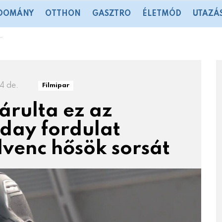
DOMÁNY
OTTHON
GASZTRO
ÉLETMÓD
UTAZÁ
24 de.
Filmipar
árulta ez az
day fordulat
dvenc hősök sorsát