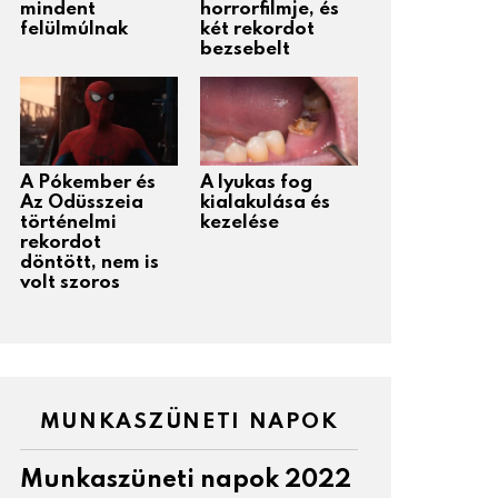
mindent
horrorfilmje, és
felülmúlnak
két rekordot
bezsebelt
A Pókember és
A lyukas fog
Az Odüsszeia
kialakulása és
történelmi
kezelése
rekordot
döntött, nem is
volt szoros
MUNKASZÜNETI NAPOK
Munkaszüneti napok 2022