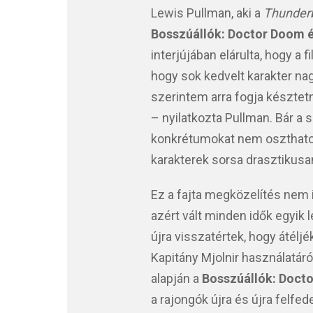
Lewis Pullman, aki a
Thunderb
Bosszúállók: Doctor Doom é
interjújában elárulta, hogy a
hogy sok kedvelt karakter nag
szerintem arra fogja késztet
– nyilatkozta Pullman. Bár a 
konkrétumokat nem oszthatott
karakterek sorsa drasztikusa
Ez a fajta megközelítés nem
azért vált minden idők egyik 
újra visszatértek, hogy átélj
Kapitány Mjolnir használatár
alapján a
Bosszúállók: Doct
a rajongók újra és újra felfed