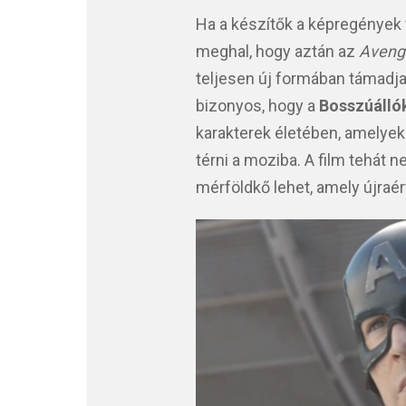
Ha a készítők a képregények v
meghal, hogy aztán az
Avenge
teljesen új formában támadja
bizonyos, hogy a
Bosszúálló
karakterek életében, amelyek 
térni a moziba. A film tehát
mérföldkő lehet, amely újraé