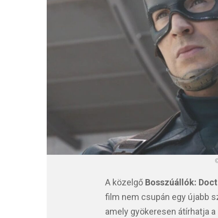
©
A közelgő
Bosszúállók: Doc
film nem csupán egy újabb 
amely gyökeresen átírhatja a