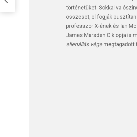
történetüket. Sokkal valószín
összeset, el fogják pusztítan
professzor X-ének és Ian Mc
James Marsden Ciklopja is me
ellenállás vége
megtagadott t