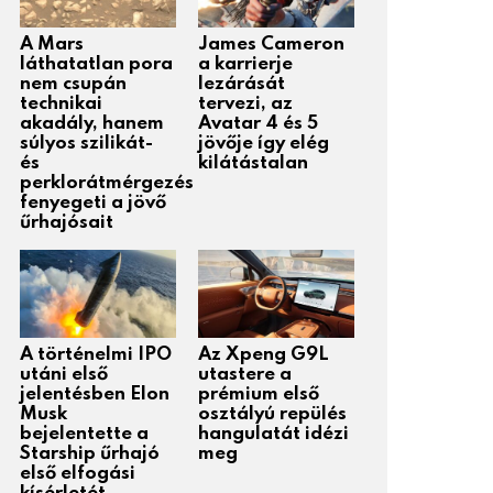
A Mars
James Cameron
láthatatlan pora
a karrierje
nem csupán
lezárását
technikai
tervezi, az
akadály, hanem
Avatar 4 és 5
súlyos szilikát-
jövője így elég
és
kilátástalan
perklorátmérgezés
fenyegeti a jövő
űrhajósait
A történelmi IPO
Az Xpeng G9L
utáni első
utastere a
jelentésben Elon
prémium első
Musk
osztályú repülés
bejelentette a
hangulatát idézi
Starship űrhajó
meg
első elfogási