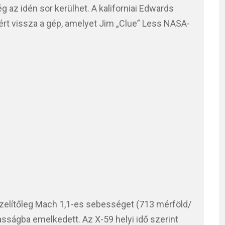
 az idén sor kerülhet. A kaliforniai Edwards
 tért vissza a gép, amelyet Jim „Clue” Less NASA-
zelítőleg Mach 1,1-es sebességet (713 mérföld/
gasságba emelkedett. Az X-59 helyi idő szerint