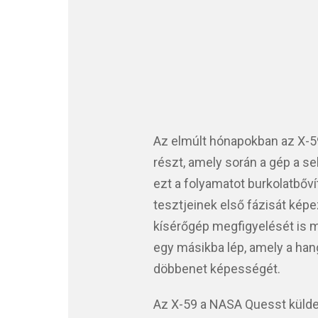
Az elmúlt hónapokban az X-5
részt, amely során a gép a 
ezt a folyamatot burkolatbőví
tesztjeinek első fázisát képe
kísérőgép megfigyelését is ma
egy másikba lép, amely a han
döbbenet képességét.
Az X-59 a NASA Quesst külde