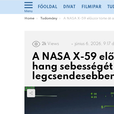
FŐOLDAL
DIVAT
FILMIPAR
TU
Menu
You are here:
Home
Tudomány
A NASA X-59 először törte át a hang sebességét a lehető legcsendese
2k
Views
június 6, 2026, 9:17 
A NASA X-59 elős
hang sebességét 
legcsendesebbe