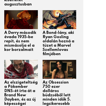
kísérletét
augusztusban
A Derry második
A Bond-lány, aki
évada 1935-be
Ryan Gosling
repít, és nem
oldalán hozná a
mismásolja el a
tüzet a Marvel
kor borzalmait
Szellemlovas
filmjében
Az elszigeteltség
Az Obsession
a Pókember
750 ezer
DNS-ét írta át a
dolláros
Brand New
büdzséből lett
Dayben, és az új
minden idők 5.
képességei
legsikeresebb