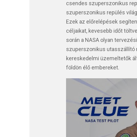
csendes szuperszonikus rep
szuperszonikus repülés világs
Ezek az előrelépések segíten
céljaikat, kevesebb időt tölt
során a NASA olyan tervezési
szuperszonikus utasszállító 
kereskedelmi üzemeltetők ált
földön élő embereket.