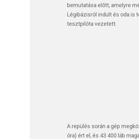
bemutatása előtt, amelyre még
Légibázisról indult és oda is
tesztpilóta vezetett.
A repülés során a gép megkö
óra) ért el, és 43 400 láb ma