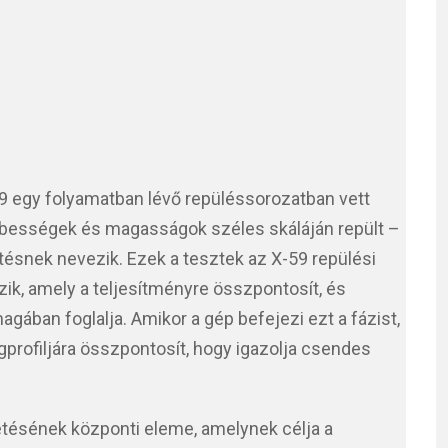
9 egy folyamatban lévő repüléssorozatban vett
sebességek és magasságok széles skáláján repült –
tésnek nevezik. Ezek a tesztek az X-59 repülési
zik, amely a teljesítményre összpontosít, és
gában foglalja. Amikor a gép befejezi ezt a fázist,
gprofiljára összpontosít, hogy igazolja csendes
tésének központi eleme, amelynek célja a