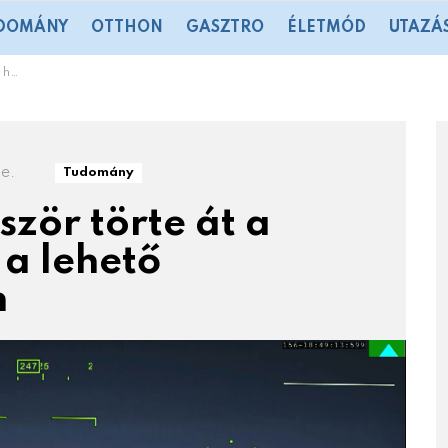
DOMÁNY
OTTHON
GASZTRO
ÉLETMÓD
UTAZÁ
bben
de.
Tudomány
zör törte át a
a lehető
n