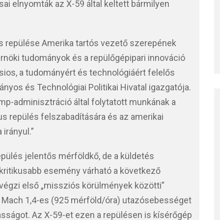
i elnyomták az X-59 által keltett bármilyen
s repülése Amerika tartós vezető szerepének
rnöki tudományok és a repülőgépipari innováció
sios, a tudományért és technológiáért felelős
yos és Technológiai Politikai Hivatal igazgatója.
p-adminisztráció által folytatott munkának a
s repülés felszabadítására és az amerikai
irányul.”
pülés jelentős mérföldkő, de a küldetés
kritikusabb esemény várható a következő
végzi első „missziós körülmények közötti”
 a Mach 1,4-es (925 mérföld/óra) utazósebességet
asságot. Az X-59-et ezen a repülésen is kísérőgép