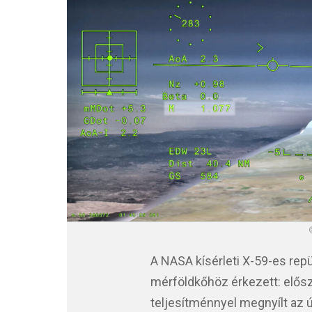
A NASA kísérleti X-59-es rep
mérföldkőhöz érkezett: elős
teljesítménnyel megnyílt az