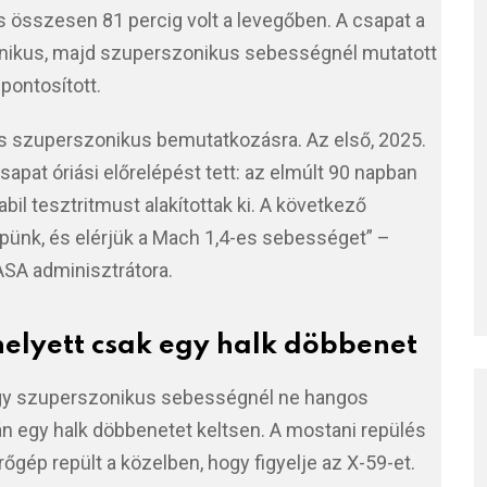
 és összesen 81 percig volt a levegőben. A csapat a
nikus, majd szuperszonikus sebességnél mutatott
pontosított.
es szuperszonikus bemutatkozásra. Az első, 2025.
csapat óriási előrelépést tett: az elmúlt 90 napban
bil tesztritmust alakítottak ki. A következő
pünk, és elérjük a Mach 1,4-es sebességet” –
SA adminisztrátora.
elyett csak egy halk döbbenet
ogy szuperszonikus sebességnél ne hangos
 egy halk döbbenetet keltsen. A mostani repülés
gép repült a közelben, hogy figyelje az X-59-et.