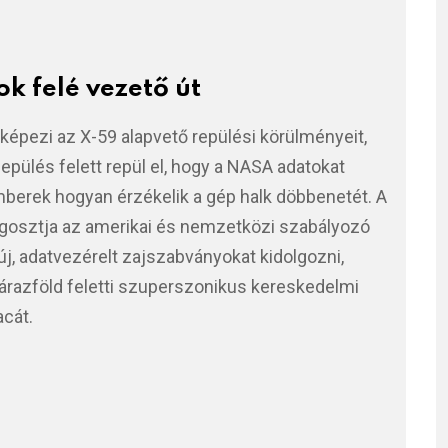
k felé vezető út
épezi az X-59 alapvető repülési körülményeit,
epülés felett repül el, hogy a NASA adatokat
mberek hogyan érzékelik a gép halk döbbenetét. A
gosztja az amerikai és nemzetközi szabályozó
j, adatvezérelt zajszabványokat kidolgozni,
árazföld feletti szuperszonikus kereskedelmi
acát.