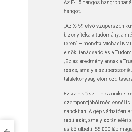
Az F-15 hangos hangrobbanása
hangot.
„Az X-59 első szuperszoniku
bizonyítéka a tudomány, a mé
terén” – mondta Michael Krat
elnöki tanácsadó és a Tudomán
„Ez az eredmény annak a Trum
része, amely a szuperszoniku
találékonyság előmozdítására 
Ez az első szuperszonikus re
szempontjából még ennél is 
napokban. A gép várhatóan el
repülését, amely során eléri
év
és körülbelül 55 000 láb mag
 új