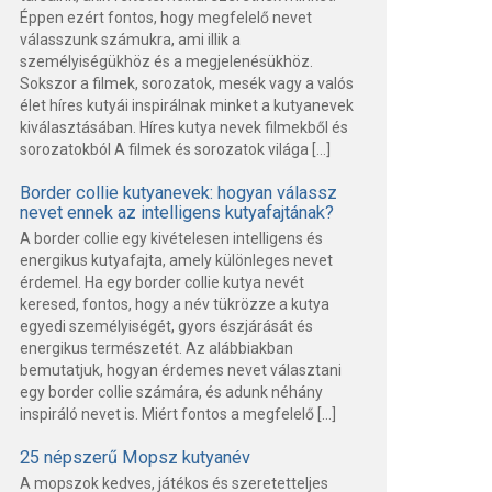
Éppen ezért fontos, hogy megfelelő nevet
válasszunk számukra, ami illik a
személyiségükhöz és a megjelenésükhöz.
Sokszor a filmek, sorozatok, mesék vagy a valós
élet híres kutyái inspirálnak minket a kutyanevek
kiválasztásában. Híres kutya nevek filmekből és
sorozatokból A filmek és sorozatok világa […]
Border collie kutyanevek: hogyan válassz
nevet ennek az intelligens kutyafajtának?
A border collie egy kivételesen intelligens és
energikus kutyafajta, amely különleges nevet
érdemel. Ha egy border collie kutya nevét
keresed, fontos, hogy a név tükrözze a kutya
egyedi személyiségét, gyors észjárását és
energikus természetét. Az alábbiakban
bemutatjuk, hogyan érdemes nevet választani
egy border collie számára, és adunk néhány
inspiráló nevet is. Miért fontos a megfelelő […]
25 népszerű Mopsz kutyanév
A mopszok kedves, játékos és szeretetteljes