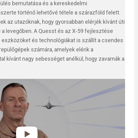
ülés bemutatása és a kereskedelmi
zerte történő lehetővé tétele a szárazföld felett.
ek az utazóknak, hogy gyorsabban elérjék kívánt úti
ve a levegőben. A Quesst és az X-59 fejlesztése
 eszközöket és technológiákat is szállít a csendes
repülőgépek számára, amelyek elérik a
al kívánt nagy sebességet anélkül, hogy zavarnák a