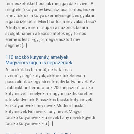
természetükkel hódítják meg gazdáik szívét. A
megfelelő kutyanév kiválasztása fontos, hiszen
a név tükrözi a kutya személyiségét, és gyakran
a gazdi ízlését is. Miért fontos a név választása?
A kutya neve nem csupán az azonosítására
szolgál, hanem a kapcsolatotok egy fontos
eleme is lesz. Egy jól megválasztott név
segíthet […]
110 tacskó kutyanév, amelyek
Magyarországon is népszerűek
A tacskók kis termetű, de hatalmas
személyiségű kutyák, akikhez tökéletesen
passzolnak az egyedi és kreatív kutyanevek. Az
alábbiakban bemutatunk 200 népszerű tacskó
kutyanevet, amelyek a magyar gazdik körében
is közkedveltek. Klasszikus tacskó kutyanevek
Fiú kutyanevek Lány nevek Modern tacskó
kutyanevek Fiú nevek Lány nevek Magyar
tacskó kutyanevek Fiú nevek Lány nevek Egyedi
tacskó kutyanevek Fiú […]