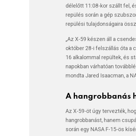
délelőtt 11:08-kor szállt fel,
repülés során a gép szubszo
repülési tulajdonságaira össz
„Az X-59 készen áll a csend
október 28-i felszállás óta a 
16 alkalommal repültek, és sta
napokban várhatóan továbblé
mondta Jared Isaacman, a NA
A hangrobbanás h
Az X-59-öt úgy tervezték, h
hangrobbanást, hanem csupán
során egy NASA F-15-ös kísérő