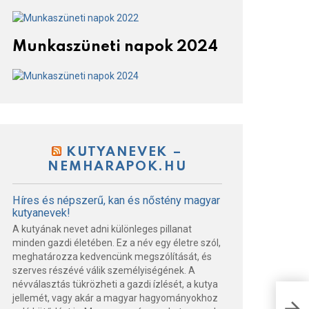
Munkaszüneti napok 2024
KUTYANEVEK –
NEMHARAPOK.HU
Híres és népszerű, kan és nőstény magyar
kutyanevek!
A kutyának nevet adni különleges pillanat
minden gazdi életében. Ez a név egy életre szól,
meghatározza kedvencünk megszólítását, és
szerves részévé válik személyiségének. A
névválasztás tükrözheti a gazdi ízlését, a kutya
Lew
jellemét, vagy akár a magyar hagyományokhoz
Ave