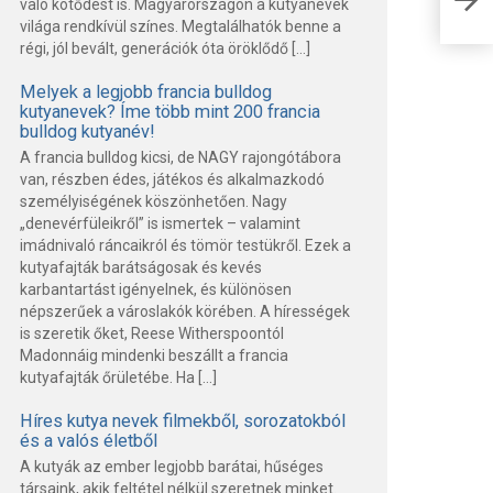
való kötődést is. Magyarországon a kutyanevek
fel
világa rendkívül színes. Megtalálhatók benne a
régi, jól bevált, generációk óta öröklődő […]
Melyek a legjobb francia bulldog
kutyanevek? Íme több mint 200 francia
bulldog kutyanév!
A francia bulldog kicsi, de NAGY rajongótábora
van, részben édes, játékos és alkalmazkodó
személyiségének köszönhetően. Nagy
„denevérfüleikről” is ismertek – valamint
imádnivaló ráncaikról és tömör testükről. Ezek a
kutyafajták barátságosak és kevés
karbantartást igényelnek, és különösen
népszerűek a városlakók körében. A hírességek
is szeretik őket, Reese Witherspoontól
Madonnáig mindenki beszállt a francia
kutyafajták őrületébe. Ha […]
Híres kutya nevek filmekből, sorozatokból
és a valós életből
A kutyák az ember legjobb barátai, hűséges
társaink, akik feltétel nélkül szeretnek minket.