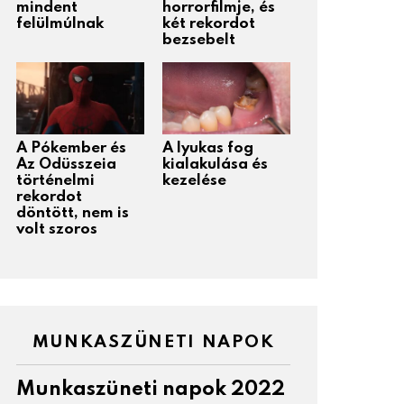
mindent
horrorfilmje, és
felülmúlnak
két rekordot
bezsebelt
A Pókember és
A lyukas fog
Az Odüsszeia
kialakulása és
történelmi
kezelése
rekordot
döntött, nem is
volt szoros
MUNKASZÜNETI NAPOK
Munkaszüneti napok 2022