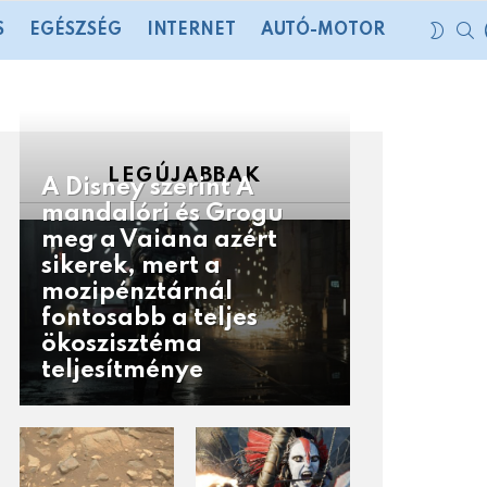
S
SWIT
S
EGÉSZSÉG
INTERNET
AUTÓ-MOTOR
SKIN
LEGÚJABBAK
A Disney szerint A
mandalóri és Grogu
meg a Vaiana azért
sikerek, mert a
mozipénztárnál
fontosabb a teljes
ökoszisztéma
teljesítménye