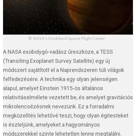
© NASA’s Goddard Space Flight Center
A NASA exobolygó-vadász űreszköze, a TESS
(Transiting Exoplanet Survey Satellite) egy új
módszert sajátított el a Naprendszeren túli világok
felfedezésére. A technika egy olyan jelenségen
alapul, amelyet Einstein 1915-ös általános
relativitáselmélete vezetett be, és amelyet gravitációs
mikrolencsézésnek nevezünk. Ez a forradalmi
megközelítés lehetővé teszi, hogy olyan égitesteket
is észleljünk, amelyeket a hagyományos
módszerekkel szinte lehetetlen lenne megtalálni.