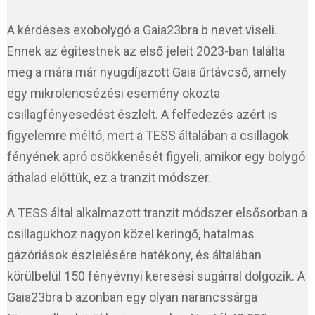
A kérdéses exobolygó a Gaia23bra b nevet viseli.
Ennek az égitestnek az első jeleit 2023-ban találta
meg a mára már nyugdíjazott Gaia űrtávcső, amely
egy mikrolencsézési esemény okozta
csillagfényesedést észlelt. A felfedezés azért is
figyelemre méltó, mert a TESS általában a csillagok
fényének apró csökkenését figyeli, amikor egy bolygó
áthalad előttük, ez a tranzit módszer.
A TESS által alkalmazott tranzit módszer elsősorban a
csillagukhoz nagyon közel keringő, hatalmas
gázóriások észlelésére hatékony, és általában
körülbelül 150 fényévnyi keresési sugárral dolgozik. A
Gaia23bra b azonban egy olyan narancssárga