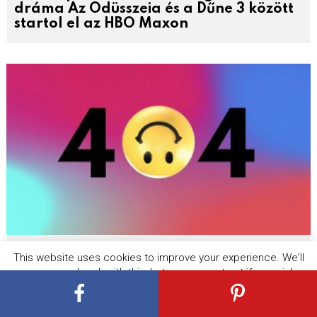
dráma Az Odüsszeia és a Dűne 3 között
startol el az HBO Maxon
A Cartoon Network weboldal
This website uses cookies to improve your experience. We'll
hivatalosan is megszűnt, de nem tűnik
assume you're ok with this, but you can opt-out if you wish.
el teljesen a csatorna!
Cookie settings
ACCEPT