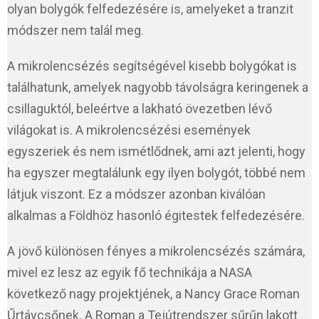
olyan bolygók felfedezésére is, amelyeket a tranzit
módszer nem talál meg.
A mikrolencsézés segítségével kisebb bolygókat is
találhatunk, amelyek nagyobb távolságra keringenek a
csillaguktól, beleértve a lakható övezetben lévő
világokat is. A mikrolencsézési események
egyszeriek és nem ismétlődnek, ami azt jelenti, hogy
ha egyszer megtalálunk egy ilyen bolygót, többé nem
látjuk viszont. Ez a módszer azonban kiválóan
alkalmas a Földhöz hasonló égitestek felfedezésére.
A jövő különösen fényes a mikrolencsézés számára,
mivel ez lesz az egyik fő technikája a NASA
következő nagy projektjének, a Nancy Grace Roman
Űrtávcsőnek. A Roman a Tejútrendszer sűrűn lakott