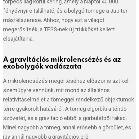
törpecsillag körül kering, amely a Naptól 40 000
fényévnyire található, és a bolygó tömege a Jupiter
másfélszerese. Ahhoz, hogy ezt a világot
megerősítsék, a TESS-nek új trükköket kellett
elsajátítania.
A gravitációs mikrolencsézés és az
exobolygók vadászata
A mikrolencsézés megértéséhez először is azt kell
szemügyre vennünk, mit mond az általános
relativitáselmélet a tömeggel rendelkező objektumok
térre gyakorolt hatásáról. A tömeg elgörbíti a téridő
szövetét, és a gravitáció ebből a görbületből fakad.
Minél nagyobb a tömeg, annál erősebb a görbület, és
így annál nagyobb a gravitációs erő.