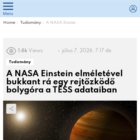
L
Menu
You are here:
Home
Tudomány
A NASA Einstein elméletével bukkant rá egy rejtőzködő bolygóra a TESS adataiban
1.6k
Views
július 7, 2026, 7:17 de.
Tudomány
A NASA Einstein elméletével
bukkant rá egy rejtőzködő
bolygóra a TESS adataiban