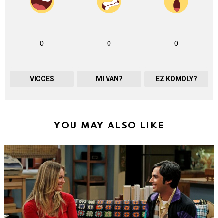
0
0
0
VICCES
MI VAN?
EZ KOMOLY?
YOU MAY ALSO LIKE