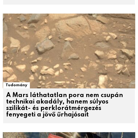
Tudomány
A Mars láthatatlan pora nem csupán
technikai akadály, hanem súlyos
szilikát- és perklorátmérgezés
fenyegeti a jövő űrhajósait