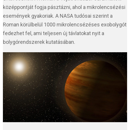
középpontját fogja pásztázni, ahol a mikrolencsézési
események gyakoriak. A NASA tudósai szerint a
Roman körülbelül 1000 mikrolencsézéses exobolygót
fedezhet fel, ami teljesen új távlatokat nyit a
bolygórendszerek kutatásában.