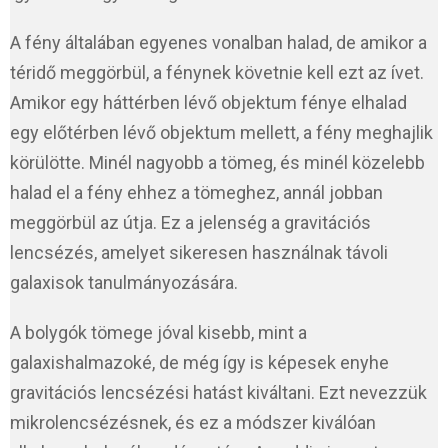
A fény általában egyenes vonalban halad, de amikor a
téridő meggörbül, a fénynek követnie kell ezt az ívet.
Amikor egy háttérben lévő objektum fénye elhalad
egy előtérben lévő objektum mellett, a fény meghajlik
körülötte. Minél nagyobb a tömeg, és minél közelebb
halad el a fény ehhez a tömeghez, annál jobban
meggörbül az útja. Ez a jelenség a gravitációs
lencsézés, amelyet sikeresen használnak távoli
galaxisok tanulmányozására.
A bolygók tömege jóval kisebb, mint a
galaxishalmazoké, de még így is képesek enyhe
gravitációs lencsézési hatást kiváltani. Ezt nevezzük
mikrolencsézésnek, és ez a módszer kiválóan