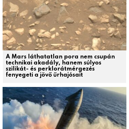
A Mars láthatatlan pora nem csupán
technikai akadály, hanem súlyos
szilikát- és perklorátmérgezés
fenyegeti a jövő űrhajósait