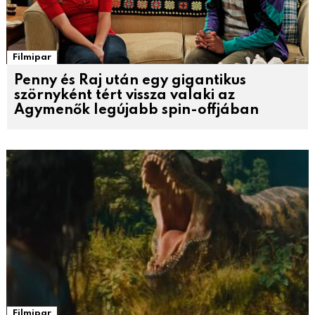
Filmipar
Penny és Raj után egy gigantikus
szörnyként tért vissza valaki az
Agymenők legújabb spin-offjában
Filmipar