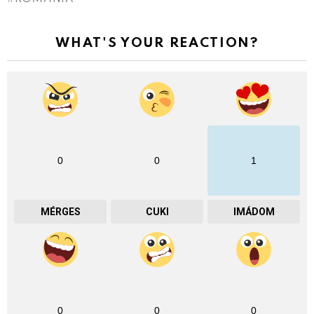
WHAT'S YOUR REACTION?
0
0
1
MÉRGES
CUKI
IMÁDOM
0
0
0