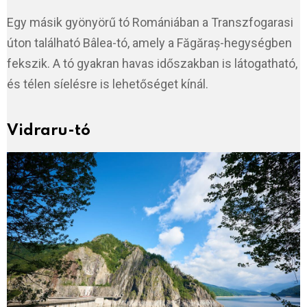
Egy másik gyönyörű tó Romániában a Transzfogarasi
úton található Bâlea-tó, amely a Făgăraș-hegységben
fekszik. A tó gyakran havas időszakban is látogatható,
és télen síelésre is lehetőséget kínál.
Vidraru-tó