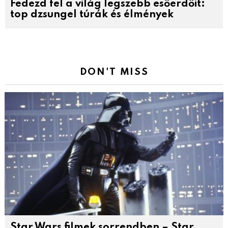
Fedezd fel a világ legszebb esőerdőit:
top dzsungel túrák és élmények
DON'T MISS
Star Wars filmek sorrendben – Star