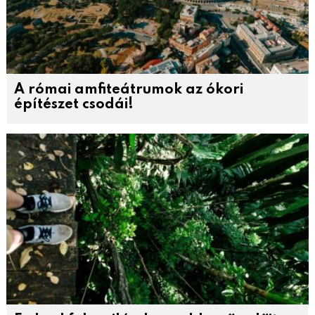
A római amfiteátrumok az ókori
építészet csodái!