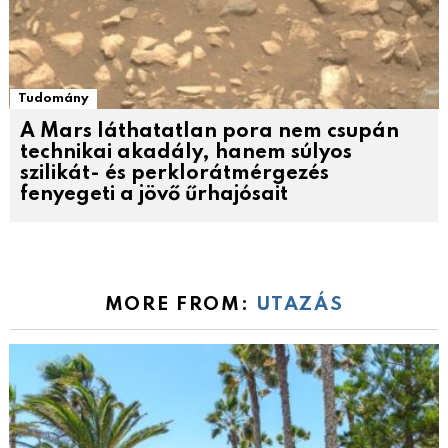
Tudomány
A Mars láthatatlan pora nem csupán
technikai akadály, hanem súlyos
szilikát- és perklorátmérgezés
fenyegeti a jövő űrhajósait
MORE FROM:
UTAZÁS