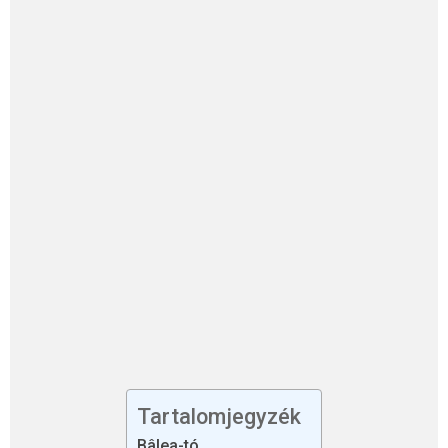
Tartalomjegyzék
Bâlea-tó