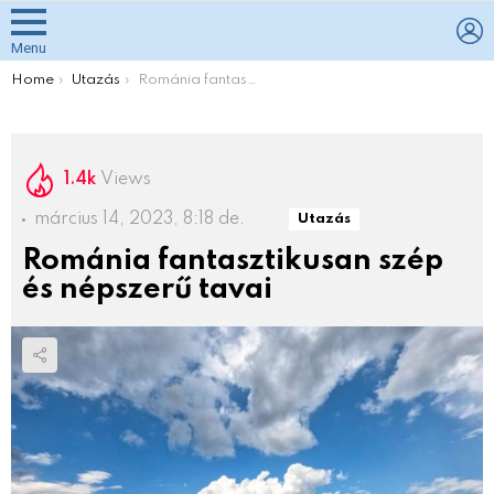
L
Menu
You are here:
Home
Utazás
Románia fantasztikusan szép és népszerű tavai
1.4k
Views
március 14, 2023, 8:18 de.
Utazás
Románia fantasztikusan szép
és népszerű tavai