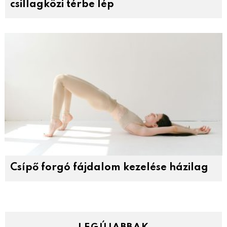
csillagközi térbe lép
Csípő forgó fájdalom kezelése házilag