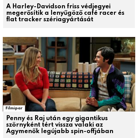
A Harley-Davidson friss védjegyei
megerősítik a lenyűgöző café racer és
flat tracker szériagyártását
Filmipar
Penny és Raj után egy gigantikus
szörnyként tért vissza valaki az
Agymenők legújabb spin-offjában