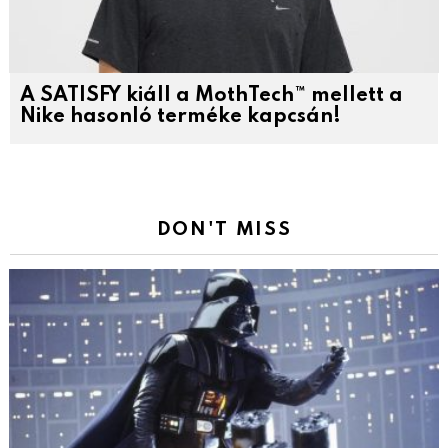
A SATISFY kiáll a MothTech™ mellett a
Nike hasonló terméke kapcsán!
DON'T MISS