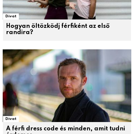
Divat
Hogyan öltözködj férfiként az első
randira?
Divat
A férfi dress code és minden, amit tudni