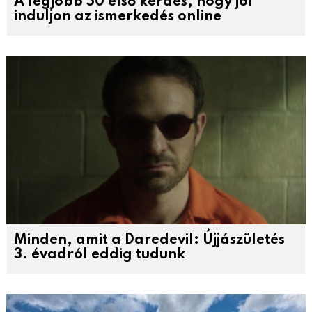
A legjobb 50 első kérdés, hogy jól
induljon az ismerkedés online
Minden, amit a Daredevil: Újjászületés
3. évadról eddig tudunk