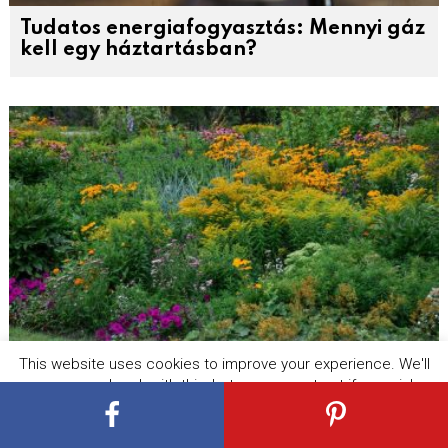
Tudatos energiafogyasztás: Mennyi gáz
kell egy háztartásban?
This website uses cookies to improve your experience. We'll
A legelbűvölőbb évelő virágok – ezek
assume you're ok with this, but you can opt-out if you wish.
nem hiányozhatnak egyetlen szép és
látványos kertből sem!
Cookie settings
ACCEPT