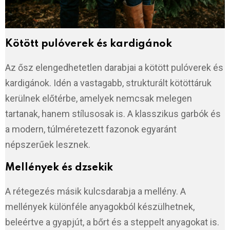
Kötött pulóverek és kardigánok
Az ősz elengedhetetlen darabjai a kötött pulóverek és
kardigánok. Idén a vastagabb, strukturált kötöttáruk
kerülnek előtérbe, amelyek nemcsak melegen
tartanak, hanem stílusosak is. A klasszikus garbók és
a modern, túlméretezett fazonok egyaránt
népszerűek lesznek.
Mellények és dzsekik
A rétegezés másik kulcsdarabja a mellény. A
mellények különféle anyagokból készülhetnek,
beleértve a gyapjút, a bőrt és a steppelt anyagokat is.