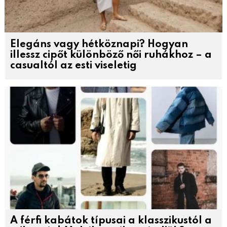
Elegáns vagy hétköznapi? Hogyan
illessz cipőt különböző női ruhákhoz – a
casualtól az esti viseletig
A férfi kabátok típusai a klasszikustól a