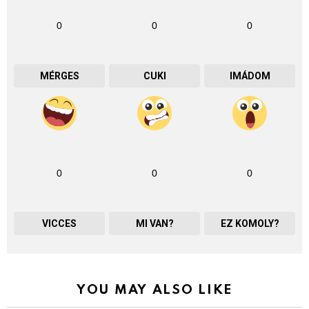
0
0
0
MÉRGES
CUKI
IMÁDOM
0
0
0
VICCES
MI VAN?
EZ KOMOLY?
YOU MAY ALSO LIKE