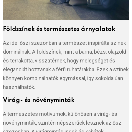
Földszínek és természetes árnyalatok
Az idei őszi szezonban a természet inspirálta színek
dominálnak. A földszínek, mint a barna, bézs, olajzöld
és terrakotta, visszatérnek, hogy melegséget és
eleganciát hozzanak a férfi ruhatárakba. Ezek a színek
könnyen kombinálhatók egymással, így sokoldalúan
használhatók.
Virág- és növényminták
A természetes motívumok, különösen a virág- és
növényminták, szintén népszerűek lesznek az őszi
szezonban. A virágmintás ingek és kabátok