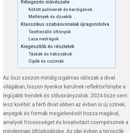
Rétegezés művészete
Kötött pulóverek és kardigánok
Mellények és dzsekik
Klasszikus szabásvonalak újragondolva
Testhezálló öltönyök
Laza nadrágok
Kiegészítők és részletek
Táskák és hátizsákok
Cipők és csizmák
Az őszi szezon mindig izgalmas időszak a divat
világában, hiszen ilyenkor kerülnek reflektorfénybe a
legújabb trendek és stílusirányzatok. 2024 ősze sem
lesz kivétel: a férfi divat ebben az évben is új színek,
anyagok és formák megjelenését hozza magával,
amelyek frissességet és kreativitást csempésznek a
mindennapi öltözködésbe. Az idei évben a tervezők