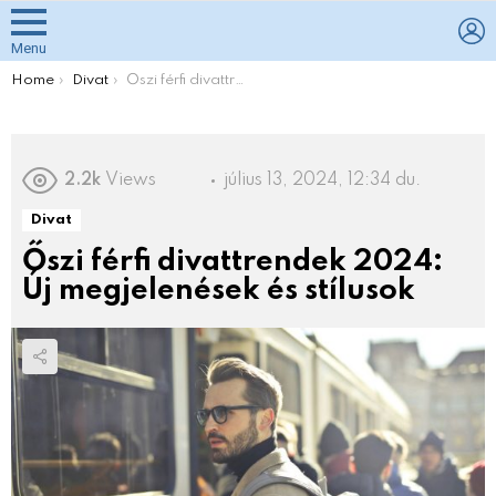
L
Menu
You are here:
Home
Divat
Őszi férfi divattrendek 2024: Új megjelenések és stílusok
2.2k
Views
július 13, 2024, 12:34 du.
Divat
Őszi férfi divattrendek 2024:
Új megjelenések és stílusok