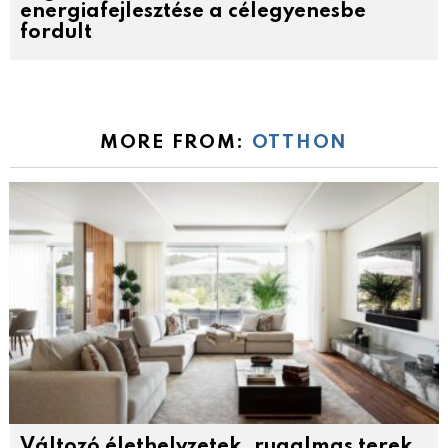
energiafejlesztése a célegyenesbe
fordult
MORE FROM:
OTTHON
Változó élethelyzetek, rugalmas terek