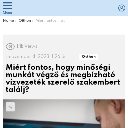
L
Menu
You are here:
Home
Otthon
Miért fontos, hogy minőségi munkát végző és megbízható vízvezeték szerelő szakembert találj?
1.1k
Views
november 4, 2023, 1:26 du.
Otthon
Miért fontos, hogy minőségi
munkát végző és megbízható
vízvezeték szerelő szakembert
találj?