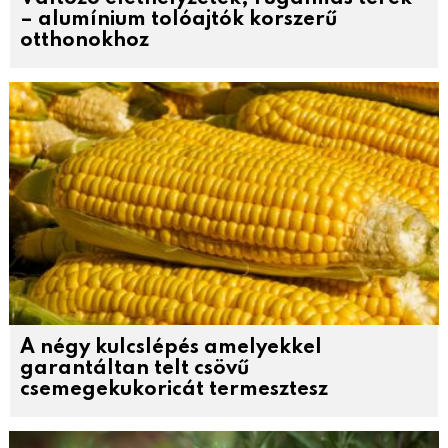
– alumínium tolóajtók korszerű
otthonokhoz
A négy kulcslépés amelyekkel
garantáltan telt csövű
csemegekukoricát termesztesz