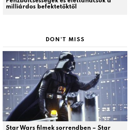
Pénzbölcsességek és élettanácsok a
milliárdos befektetőktől
DON'T MISS
Star Wars filmek sorrendben – Star