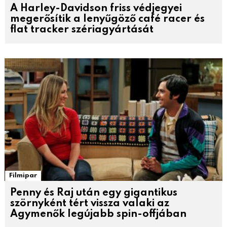
A Harley-Davidson friss védjegyei
megerősítik a lenyűgöző café racer és
flat tracker szériagyártását
Filmipar
Penny és Raj után egy gigantikus
szörnyként tért vissza valaki az
Agymenők legújabb spin-offjában