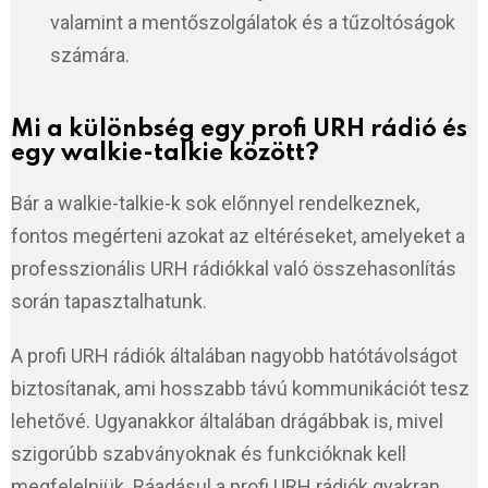
valamint a mentőszolgálatok és a tűzoltóságok
számára.
Mi a különbség egy profi URH rádió és
egy walkie-talkie között?
Bár a walkie-talkie-k sok előnnyel rendelkeznek,
fontos megérteni azokat az eltéréseket, amelyeket a
professzionális URH rádiókkal való összehasonlítás
során tapasztalhatunk.
A profi URH rádiók általában nagyobb hatótávolságot
biztosítanak, ami hosszabb távú kommunikációt tesz
lehetővé. Ugyanakkor általában drágábbak is, mivel
szigorúbb szabványoknak és funkcióknak kell
megfelelniük. Ráadásul a profi URH rádiók gyakran