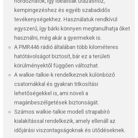
hordozhatók, így ideálisak utazáshoz,
kempingezéshez és egyéb szabadidős
tevékenységekhez. Használatuk rendkívül
egyszerű, így bárki könnyen megtanulhatja őket
használni, még akár a gyermekek is.
A PMR446 rádió általában több kilométeres
hatótávolságot biztosít, bár ez a területi
körülményektől függően változhat.
A walkie-talkie-k rendelkeznek különböző
csatornákkal és gyakran titkosítási
lehetőségekkel is, ami növeli a
magánbeszélgetések biztonságát.
Számos walkie-talkie modell strapabíró
kialakítással rendelkezik, amely ellenáll az
időjárási viszontagságoknak és ütődéseknek.