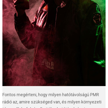
Fontos megérteni, hogy milyen hatótávolságú PMR
rádió az, amire szükséged van, és milyen környezeti