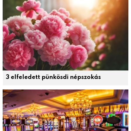
3 elfeledett pünkösdi népszokás