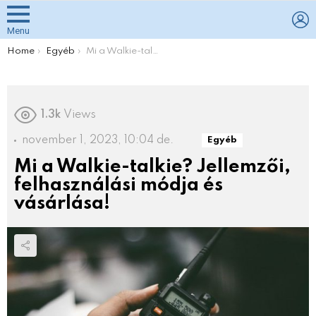
L
Menu
You are here:
Home
Egyéb
Mi a Walkie-talkie? Jellemzői, felhasználási módja és vásárlása!
1.3k
Views
november 1, 2023, 10:04 de.
Egyéb
Mi a Walkie-talkie? Jellemzői,
felhasználási módja és
vásárlása!