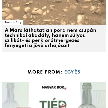
Tudomány
A Mars láthatatlan pora nem csupán
technikai akadály, hanem súlyos
szilikát- és perklorátmérgezés
fenyegeti a jövő űrhajósait
MORE FROM:
EGYÉB