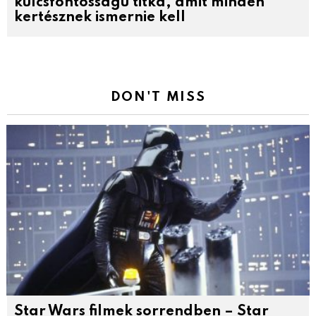
kulcsfontosságú titka, amit minden
kertésznek ismernie kell
DON'T MISS
Star Wars filmek sorrendben – Star