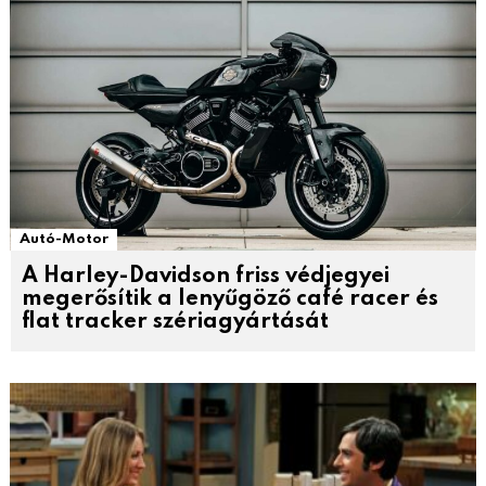
Autó-Motor
A Harley-Davidson friss védjegyei
megerősítik a lenyűgöző café racer és
flat tracker szériagyártását