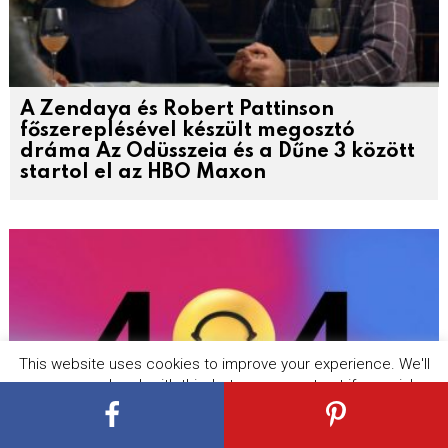
A Zendaya és Robert Pattinson
főszereplésével készült megosztó
dráma Az Odüsszeia és a Dűne 3 között
startol el az HBO Maxon
This website uses cookies to improve your experience. We'll
assume you're ok with this, but you can opt-out if you wish.
Cookie settings
ACCEPT