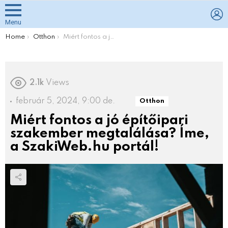
L
Menu
You are here:
Home
Otthon
Miért fontos a jó építőipari szakember megtalálása? Íme, a SzakiWeb.hu portál!
2.1k
Views
február 5, 2024, 9:00 de.
Otthon
Miért fontos a jó építőipari
szakember megtalálása? Íme,
a SzakiWeb.hu portál!