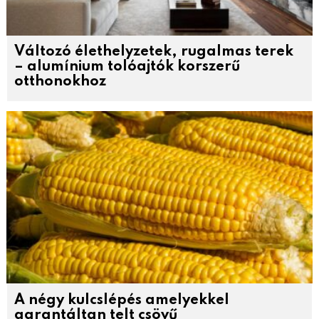
Változó élethelyzetek, rugalmas terek
– alumínium tolóajtók korszerű
otthonokhoz
A négy kulcslépés amelyekkel
garantáltan telt csövű