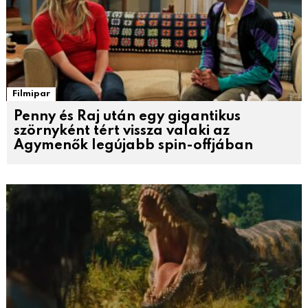
Filmipar
Penny és Raj után egy gigantikus
szörnyként tért vissza valaki az
Agymenők legújabb spin-offjában