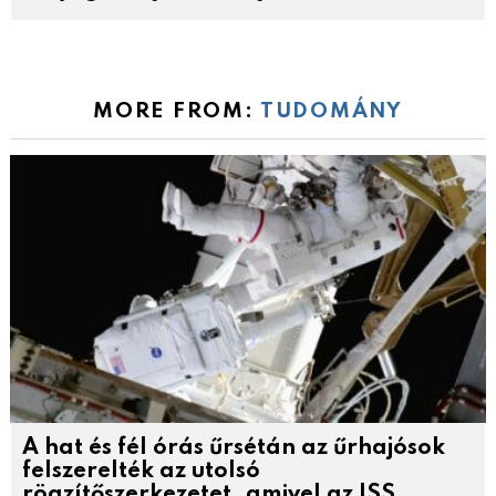
MORE FROM:
TUDOMÁNY
A hat és fél órás űrsétán az űrhajósok
felszerelték az utolsó
rögzítőszerkezetet, amivel az ISS