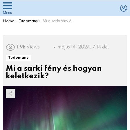
L
Menu
You are here:
Home
Tudomány
Mi a sarki fény és hogyan keletkezik?
1.9k
Views
május 14, 2024, 7:14 de.
Tudomány
Mi a sarki fény és hogyan
keletkezik?