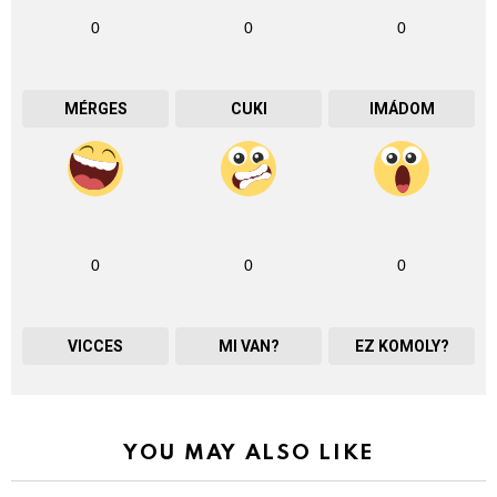
0
0
0
MÉRGES
CUKI
IMÁDOM
0
0
0
VICCES
MI VAN?
EZ KOMOLY?
YOU MAY ALSO LIKE