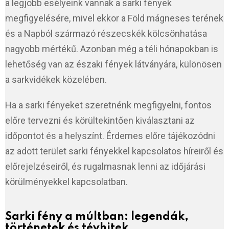
a legjobb esélyeink vannak a sarki fények
megfigyelésére, mivel ekkor a Föld mágneses terének
és a Napból származó részecskék kölcsönhatása
nagyobb mértékű. Azonban még a téli hónapokban is
lehetőség van az északi fények látványára, különösen
a sarkvidékek közelében.
Ha a sarki fényeket szeretnénk megfigyelni, fontos
előre tervezni és körültekintően kiválasztani az
időpontot és a helyszínt. Érdemes előre tájékozódni
az adott terület sarki fényekkel kapcsolatos híreiről és
előrejelzéseiről, és rugalmasnak lenni az időjárási
körülményekkel kapcsolatban.
Sarki fény a múltban: legendák,
történetek és tévhitek