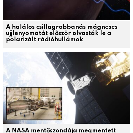
A halálos csillagrobbanás mágneses
ujjlenyomatát először olvasták le a
polarizált rádióhullámok
A NASA mentőszondája megmentett