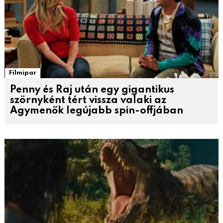
Filmipar
Penny és Raj után egy gigantikus
szörnyként tért vissza valaki az
Agymenők legújabb spin-offjában