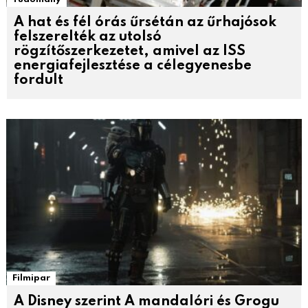
A hat és fél órás űrsétán az űrhajósok
felszerelték az utolsó
rögzítőszerkezetet, amivel az ISS
energiafejlesztése a célegyenesbe
fordult
Filmipar
A Disney szerint A mandalóri és Grogu