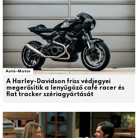
Autó-Motor
A Harley-Davidson friss védjegyei
megerősítik a lenyűgöző café racer és
flat tracker szériagyártását