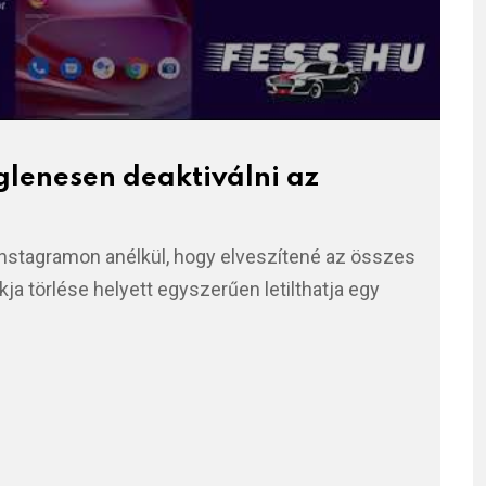
glenesen deaktiválni az
Instagramon anélkül, hogy elveszítené az összes
kja törlése helyett egyszerűen letilthatja egy