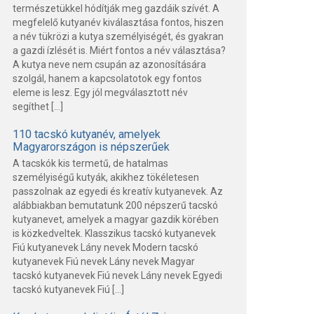
természetükkel hódítják meg gazdáik szívét. A
megfelelő kutyanév kiválasztása fontos, hiszen
a név tükrözi a kutya személyiségét, és gyakran
a gazdi ízlését is. Miért fontos a név választása?
A kutya neve nem csupán az azonosítására
szolgál, hanem a kapcsolatotok egy fontos
eleme is lesz. Egy jól megválasztott név
segíthet […]
110 tacskó kutyanév, amelyek
Magyarországon is népszerűek
A tacskók kis termetű, de hatalmas
személyiségű kutyák, akikhez tökéletesen
passzolnak az egyedi és kreatív kutyanevek. Az
alábbiakban bemutatunk 200 népszerű tacskó
kutyanevet, amelyek a magyar gazdik körében
is közkedveltek. Klasszikus tacskó kutyanevek
Fiú kutyanevek Lány nevek Modern tacskó
kutyanevek Fiú nevek Lány nevek Magyar
tacskó kutyanevek Fiú nevek Lány nevek Egyedi
tacskó kutyanevek Fiú […]