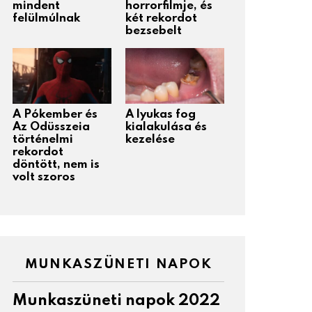
mindent
horrorfilmje, és
felülmúlnak
két rekordot
bezsebelt
A Pókember és
A lyukas fog
Az Odüsszeia
kialakulása és
történelmi
kezelése
rekordot
döntött, nem is
volt szoros
MUNKASZÜNETI NAPOK
Munkaszüneti napok 2022