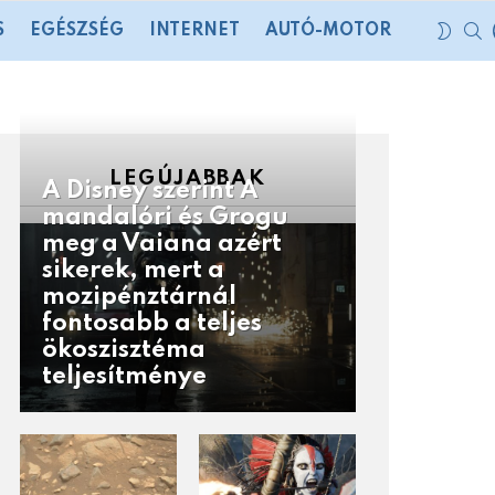
S
SWIT
S
EGÉSZSÉG
INTERNET
AUTÓ-MOTOR
SKIN
LEGÚJABBAK
A Disney szerint A
mandalóri és Grogu
meg a Vaiana azért
sikerek, mert a
mozipénztárnál
fontosabb a teljes
ökoszisztéma
teljesítménye