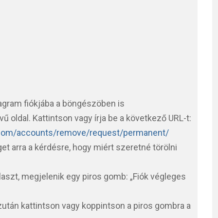
agram fiókjába a böngészöben is
vű oldal. Kattintson vagy írja be a következő URL-t:
.com/accounts/remove/request/permanent/
t arra a kérdésre, hogy miért szeretné törölni
álaszt, megjelenik egy piros gomb: „Fiók végleges
 Ezután kattintson vagy koppintson a piros gombra a