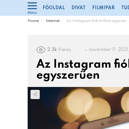
FŐOLDAL
DIVAT
FILMIPAR
TU
Menu
You are here:
Home
Internet
Az Instagram fiók törlése egyszerűen
2.3k
Views
november 9, 2021,
Az Instagram fió
egyszerűen