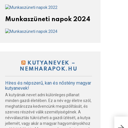
Munkaszüneti napok 2024
KUTYANEVEK –
NEMHARAPOK.HU
Híres és népszerű, kan és nőstény magyar
kutyanevek!
A kutyának nevet adni különleges pillanat
minden gazdi életében. Ez a név egy életre szól,
meghatározza kedvencünk megszólítását, és
szerves részévé válik személyiségének. A
névválasztás tükrözheti a gazdi ízlését, a kutya
jellemét, vagy akár a magyar hagyományokhoz
Bulg