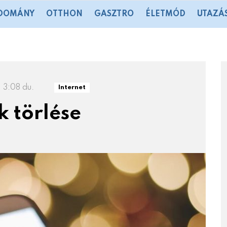
DOMÁNY
OTTHON
GASZTRO
ÉLETMÓD
UTAZÁ
 3:08 du.
Internet
k törlése