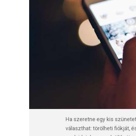
Ha szeretne egy kis szünetet 
választhat: törölheti fiókját,