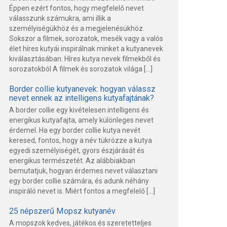
Éppen ezért fontos, hogy megfelelő nevet
válasszunk számukra, ami illik a
személyiségükhöz és a megjelenésükhöz.
Sokszor a filmek, sorozatok, mesék vagy a valós
élet híres kutyái inspirálnak minket a kutyanevek
kiválasztásában. Híres kutya nevek filmekből és
sorozatokból A filmek és sorozatok világa […]
Border collie kutyanevek: hogyan válassz
nevet ennek az intelligens kutyafajtának?
A border collie egy kivételesen intelligens és
energikus kutyafajta, amely különleges nevet
érdemel. Ha egy border collie kutya nevét
keresed, fontos, hogy a név tükrözze a kutya
egyedi személyiségét, gyors észjárását és
energikus természetét. Az alábbiakban
bemutatjuk, hogyan érdemes nevet választani
egy border collie számára, és adunk néhány
inspiráló nevet is. Miért fontos a megfelelő […]
25 népszerű Mopsz kutyanév
A mopszok kedves, játékos és szeretetteljes