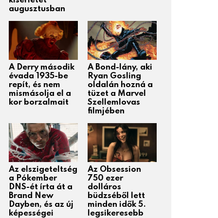
kísérletét
augusztusban
A Derry második
A Bond-lány, aki
évada 1935-be
Ryan Gosling
repít, és nem
oldalán hozná a
mismásolja el a
tüzet a Marvel
kor borzalmait
Szellemlovas
filmjében
Az elszigeteltség
Az Obsession
a Pókember
750 ezer
DNS-ét írta át a
dolláros
Brand New
büdzséből lett
Dayben, és az új
minden idők 5.
képességei
legsikeresebb