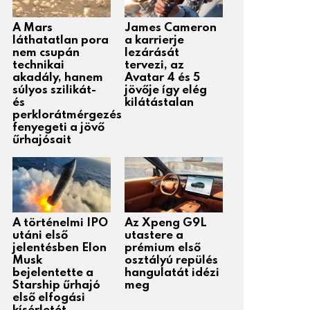
A Mars
James Cameron
láthatatlan pora
a karrierje
nem csupán
lezárását
technikai
tervezi, az
akadály, hanem
Avatar 4 és 5
súlyos szilikát-
jövője így elég
és
kilátástalan
perklorátmérgezés
fenyegeti a jövő
űrhajósait
A történelmi IPO
Az Xpeng G9L
utáni első
utastere a
jelentésben Elon
prémium első
Musk
osztályú repülés
bejelentette a
hangulatát idézi
Starship űrhajó
meg
első elfogási