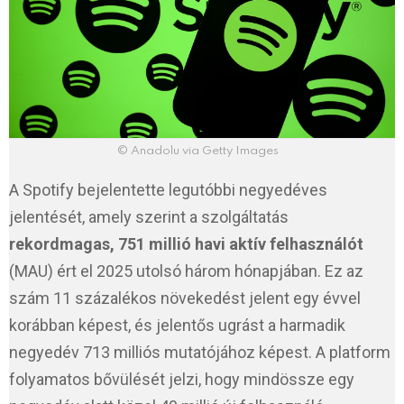
© Anadolu via Getty Images
A Spotify bejelentette legutóbbi negyedéves
jelentését, amely szerint a szolgáltatás
rekordmagas, 751 millió havi aktív felhasználót
(MAU) ért el 2025 utolsó három hónapjában. Ez az
szám 11 százalékos növekedést jelent egy évvel
korábban képest, és jelentős ugrást a harmadik
negyedév 713 milliós mutatójához képest. A platform
folyamatos bővülését jelzi, hogy mindössze egy