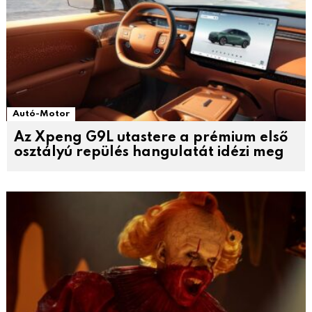
Autó-Motor
Az Xpeng G9L utastere a prémium első
osztályú repülés hangulatát idézi meg