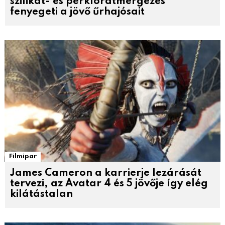
szilikát- és perklorátmérgezés
fenyegeti a jövő űrhajósait
Filmipar
James Cameron a karrierje lezárását
tervezi, az Avatar 4 és 5 jövője így elég
kilátástalan