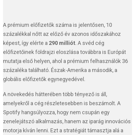
A prémium előfizetők száma is jelentősen, 10
százalékkal nőtt az előző év azonos időszakához
képest, így elérte a
290 milliót
. A svéd cég
előfizetőinek földrajzi eloszlása továbbra is Európát
mutatja első helyen, ahol a prémium felhasználók 36
százaléka található. Észak-Amerika a második, a
globális előfizetők egynegyedével.
A növekedés hátterében több tényező is áll,
amelyekről a cég részletesebben is beszámolt. A
Spotify hangsúlyozza, hogy nem csupán egy
zenelejátszó alkalmazás, hanem az iparág innovációs
motorja kíván lenni. Ezt a stratégiát támasztja alá a