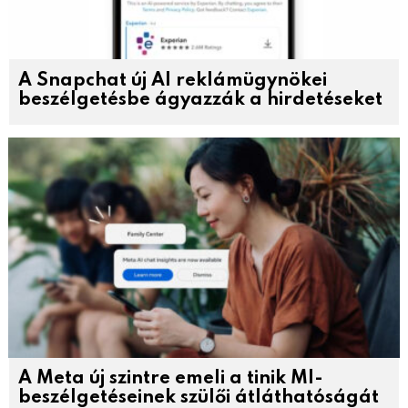
A Snapchat új AI reklámügynökei
beszélgetésbe ágyazzák a hirdetéseket
A Meta új szintre emeli a tinik MI-
beszélgetéseinek szülői átláthatóságát