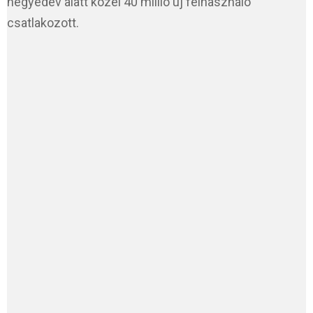
negyedév alatt közel 40 millió új felhasználó
csatlakozott.