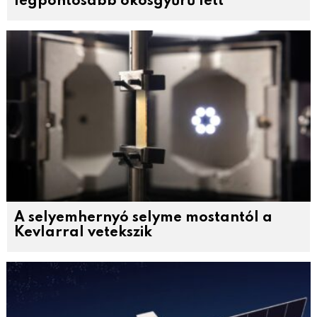
legpontosabb okosgyűrű lett
A selyemhernyó selyme mostantól a
Kevlarral vetekszik