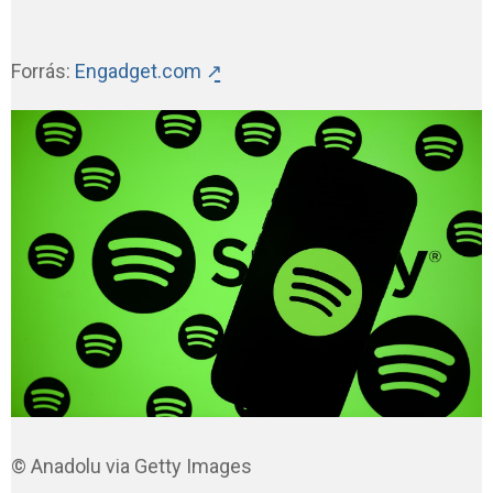
Forrás:
Engadget.com ↗̱
© Anadolu via Getty Images