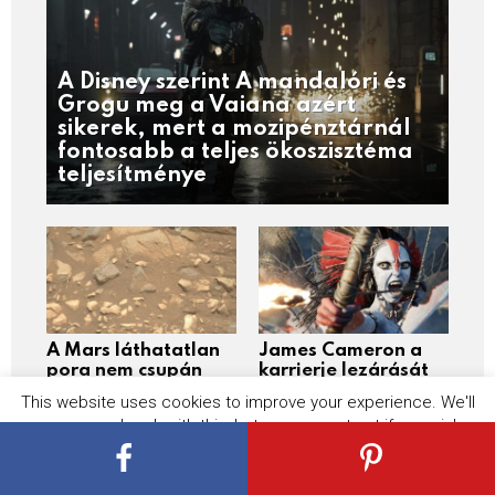
A Disney szerint A mandalóri és
Grogu meg a Vaiana azért
sikerek, mert a mozipénztárnál
fontosabb a teljes ökoszisztéma
teljesítménye
A Mars láthatatlan
James Cameron a
pora nem csupán
karrierje lezárását
technikai akadály,
tervezi, az Avatar 4
This website uses cookies to improve your experience. We'll
hanem súlyos
és 5 jövője így elég
assume you're ok with this, but you can opt-out if you wish.
szilikát- és
kilátástalan
perklorátmérgezés
Cookie settings
ACCEPT
fenyegeti a jövő
űrhajósait