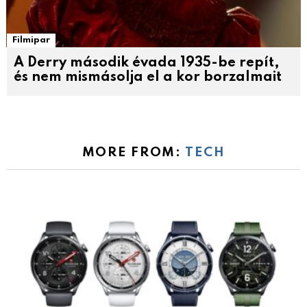
Filmipar
A Derry második évada 1935-be repít,
és nem mismásolja el a kor borzalmait
MORE FROM:
TECH