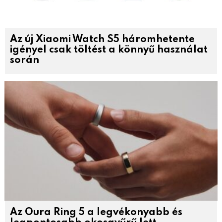
Az új Xiaomi Watch S5 háromhetente
igényel csak töltést a könnyű használat
során
Az Oura Ring 5 a legvékonyabb és