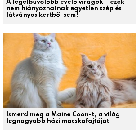
A legelbűvölőbb évelő virágok – ezek
nem hiányozhatnak egyetlen szép és
látványos kertből sem!
Ismerd meg a Maine Coon-t, a világ
legnagyobb házi macskafajtáját