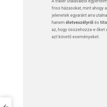
A trailer utalásaiból egyértel
friss házasokat, mint ahogy 
jelenetek egyaránt arra utaln
hanem
életveszélyről
és
tit
az, hogy összehozza-e őket a
azt követő eseményeket.