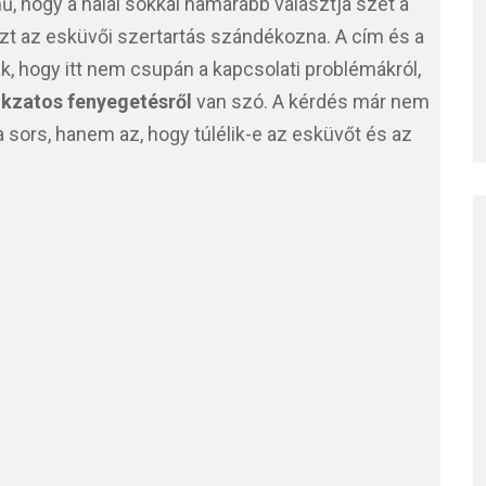
mű, hogy a halál sokkal hamarabb választja szét a
azt az esküvői szertartás szándékozna. A cím és a
ak, hogy itt nem csupán a kapcsolati problémákról,
okzatos fenyegetésről
van szó. A kérdés már nem
 sors, hanem az, hogy túlélik-e az esküvőt és az