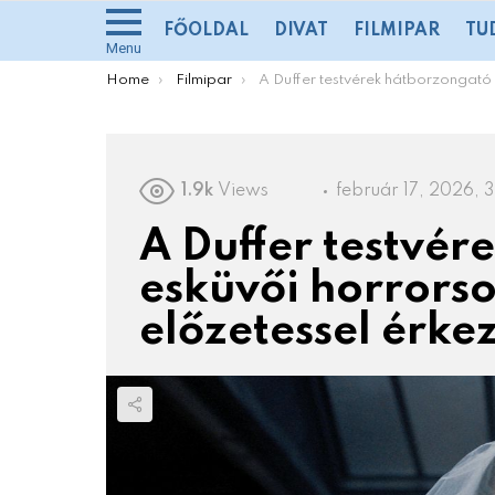
FŐOLDAL
DIVAT
FILMIPAR
TU
Menu
You are here:
Home
Filmipar
A Duffer testvérek hátborzongató esküvői horrorsorozata első előzetessel érkezik
1.9k
Views
február 17, 2026, 3
A Duffer testvé
esküvői horrorso
előzetessel érke