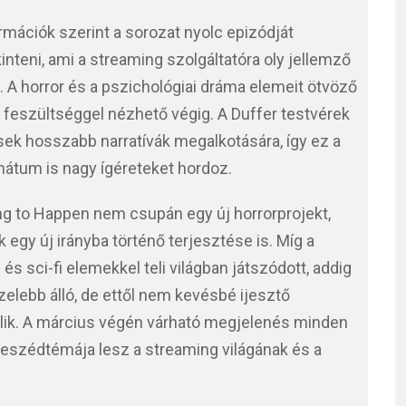
formációk szerint a sorozat nyolc epizódját
nteni, ami a streaming szolgáltatóra oly jellemző
. A horror és a pszichológiai dráma elemeit ötvöző
 feszültséggel nézhető végig. A Duffer testvérek
sek hosszabb narratívák megalkotására, így ez a
mátum is nagy ígéreteket hordoz.
ng to Happen nem csupán egy új horrorprojekt,
 egy új irányba történő terjesztése is. Míg a
és sci-fi elemekkel teli világban játszódott, addig
elebb álló, de ettől nem kevésbé ijesztő
jlik. A március végén várható megjelenés minden
eszédtémája lesz a streaming világának és a