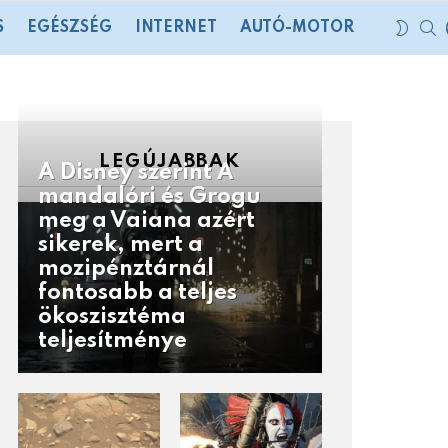
S
SWIT
S
EGÉSZSÉG
INTERNET
AUTÓ-MOTOR
SKIN
LEGÚJABBAK
A Disney szerint A
mandalóri és Grogu
meg a Vaiana azért
sikerek, mert a
mozipénztárnál
fontosabb a teljes
ökoszisztéma
teljesítménye