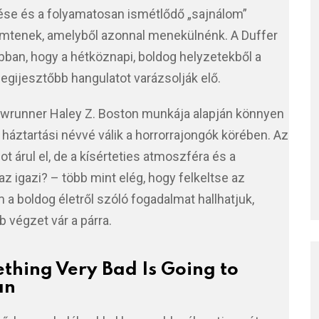
ése és a folyamatosan ismétlődő „sajnálom”
remtenek, amelyből azonnal menekülnénk. A Duffer
abban, hogy a hétköznapi, boldog helyzetekből a
egijesztőbb hangulatot varázsolják elő.
howrunner Haley Z. Boston munkája alapján könnyen
háztartási névvé válik a horrorrajongók körében. Az
 árul el, de a kísérteties atmoszféra és a
 igazi? – több mint elég, hogy felkeltse az
m a boldog életről szóló fogadalmat hallhatjuk,
 végzet vár a párra.
thing Very Bad Is Going to
an