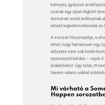
könnyes, gyászos arckifejez
szavak egy olyan légkört te
testvérek ismét brillíroznak 
lehető legkellemetlenebb és l
A sorozat főszereplője, a s
lehet, hogy hamarosan egy új 
előzetes nem sok konkrétumot
nyomasztó kérdés – vajon ő az
érdeklődést. Úgy tűnik, itt ne
hanem valami sokkal sötétebb
Mi várható a Some
Happen sorozatb