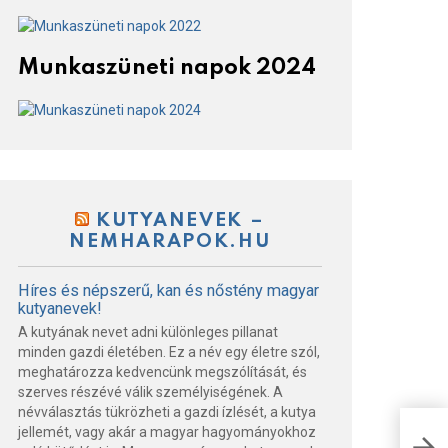
Munkaszüneti napok 2024
KUTYANEVEK –
NEMHARAPOK.HU
Híres és népszerű, kan és nőstény magyar
kutyanevek!
A kutyának nevet adni különleges pillanat
minden gazdi életében. Ez a név egy életre szól,
meghatározza kedvencünk megszólítását, és
szerves részévé válik személyiségének. A
névválasztás tükrözheti a gazdi ízlését, a kutya
Ket
jellemét, vagy akár a magyar hagyományokhoz
Mad