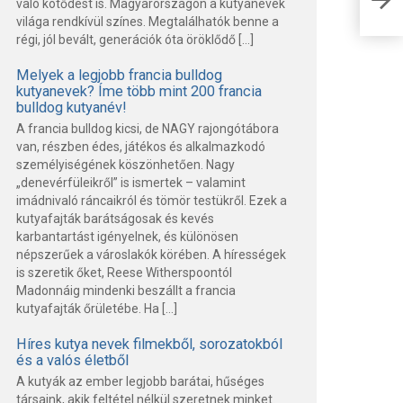
való kötődést is. Magyarországon a kutyanevek
ára
világa rendkívül színes. Megtalálhatók benne a
régi, jól bevált, generációk óta öröklődő […]
Melyek a legjobb francia bulldog
kutyanevek? Íme több mint 200 francia
bulldog kutyanév!
A francia bulldog kicsi, de NAGY rajongótábora
van, részben édes, játékos és alkalmazkodó
személyiségének köszönhetően. Nagy
„denevérfüleikről” is ismertek – valamint
imádnivaló ráncaikról és tömör testükről. Ezek a
kutyafajták barátságosak és kevés
karbantartást igényelnek, és különösen
népszerűek a városlakók körében. A hírességek
is szeretik őket, Reese Witherspoontól
Madonnáig mindenki beszállt a francia
kutyafajták őrületébe. Ha […]
Híres kutya nevek filmekből, sorozatokból
és a valós életből
A kutyák az ember legjobb barátai, hűséges
társaink, akik feltétel nélkül szeretnek minket.