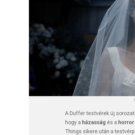
A Duffer testvérek új soroza
hogy a
házasság
és a
horror
Things sikere után a testvér