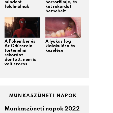
mindent
horrorfilmje, és
felülmúlnak
két rekordot
bezsebelt
A Pókember és
A lyukas fog
Az Odüsszeia
kialakulása és
történelmi
kezelése
rekordot
döntött, nem is
volt szoros
MUNKASZÜNETI NAPOK
Munkaszüneti napok 2022