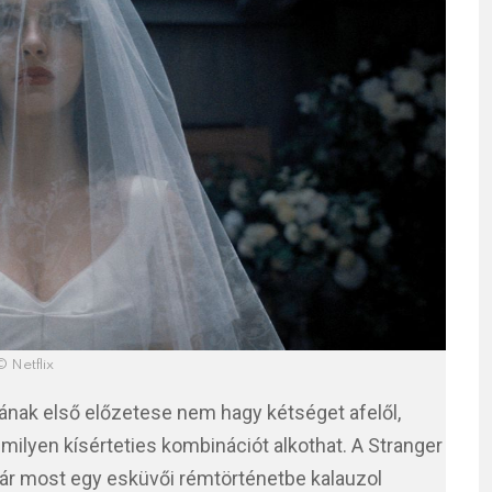
© Netflix
tának első előzetese nem hagy kétséget afelől,
milyen kísérteties kombinációt alkothat. A Stranger
pár most egy esküvői rémtörténetbe kalauzol