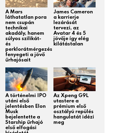
A Mars
James Cameron
láthatatlan pora
a karrierje
nem csupán
lezárását
technikai
tervezi, az
akadály, hanem
Avatar 4 és 5
súlyos szilikát-
jövője így elég
és
kilátástalan
perklorátmérgezés
fenyegeti a jövő
űrhajósait
A történelmi IPO
Az Xpeng G9L
utáni első
utastere a
jelentésben Elon
prémium első
Musk
osztályú repülés
bejelentette a
hangulatát idézi
Starship űrhajó
meg
első elfogási