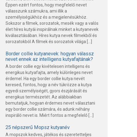
Éppen ezért fontos, hogy megfelelő nevet
válasszunk számukra, ami illik a
személyiségükhöz és a megjelenésükhöz.
Sokszor a filmek, sorozatok, mesék vagy a valós
élet híres kutyái inspirálnak minket a kutyanevek
kiválasztásában. Híres kutya nevek filmekből és
sorozatokból A filmek és sorozatok világa […]
Border collie kutyanevek: hogyan válassz
nevet ennek az intelligens kutyafajtának?
A border collie egy kivételesen intelligens és
energikus kutyafajta, amely különleges nevet
érdemel. Ha egy border collie kutya nevét
keresed, fontos, hogy a név tükrözze a kutya
egyedi személyiségét, gyors észjárását és
energikus természetét. Az alábbiakban
bemutatjuk, hogyan érdemes nevet választani
egy border collie számára, és adunk néhány
inspiráló nevet is. Miért fontos a megfelelő […]
25 népszerű Mopsz kutyanév
A mopszok kedves, játékos és szeretetteljes