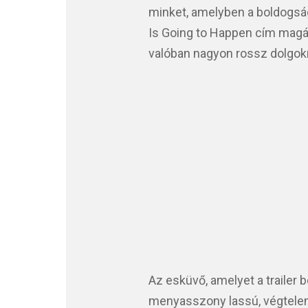
minket, amelyben a boldogság
Is Going to Happen cím magáé
valóban nagyon rossz dolgokr
Az esküvő, amelyet a trailer
menyasszony lassú, végtelen