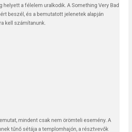
 helyett a félelem uralkodik. A Something Very Bad
rt beszél, és a bemutatott jelenetek alapján
a kell számítanunk.
 bemutat, mindent csak nem örömteli esemény. A
nek tűnő sétája a templomhajón, a résztvevők