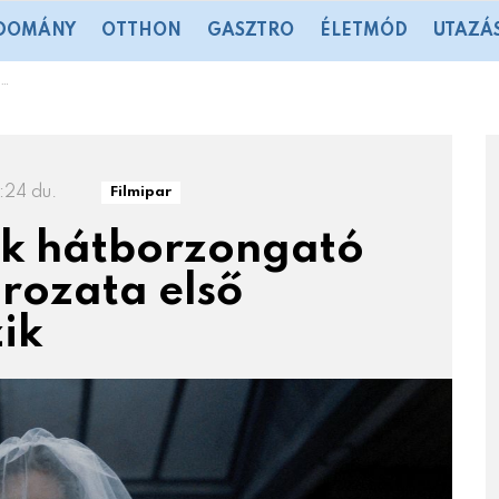
DOMÁNY
OTTHON
GASZTRO
ÉLETMÓD
UTAZÁ
:24 du.
Filmipar
rek hátborzongató
rozata első
zik