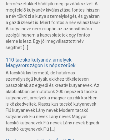
természetükkel hódítják meg gazdáik szívét. A
megfelelő kutyanév kiválasztása fontos, hiszen
a név tükrözi a kutya személyiségét, és gyakran
a gazdi ízlését is. Miért fontos a név választása?
A kutya neve nem csupán az azonosítására
szolgál, hanem a kapcsolatotok egy fontos
eleme is lesz. Egy jól megválasztott név
segíthet […]
110 tacskó kutyanév, amelyek
Magyarországon is népszerűek
A tacskók kis termetű, de hatalmas
személyiségű kutyák, akikhez tökéletesen
passzolnak az egyedi és kreatív kutyanevek. Az
alábbiakban bemutatunk 200 népszerű tacskó
kutyanevet, amelyek a magyar gazdik körében
is közkedveltek. Klasszikus tacskó kutyanevek
Fiú kutyanevek Lány nevek Modern tacskó
kutyanevek Fiú nevek Lány nevek Magyar
tacskó kutyanevek Fiú nevek Lány nevek Egyedi
tacskó kutyanevek Fiú […]