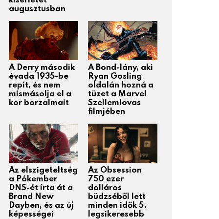
kísérletét
augusztusban
A Derry második
A Bond-lány, aki
évada 1935-be
Ryan Gosling
repít, és nem
oldalán hozná a
mismásolja el a
tüzet a Marvel
kor borzalmait
Szellemlovas
filmjében
Az elszigeteltség
Az Obsession
a Pókember
750 ezer
DNS-ét írta át a
dolláros
Brand New
büdzséből lett
Dayben, és az új
minden idők 5.
képességei
legsikeresebb