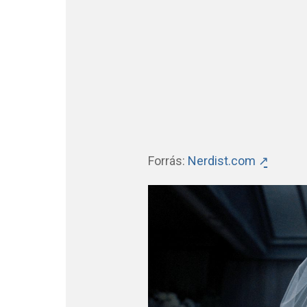
Forrás:
Nerdist.com ↗̱