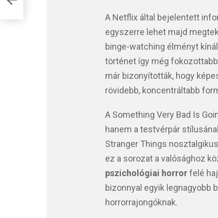
A Netflix által bejelentett in
egyszerre lehet majd megteki
binge-watching élményt kínál
történet így még fokozottabb
már bizonyították, hogy képe
rövidebb, koncentráltabb for
A Something Very Bad Is Goi
hanem a testvérpár stílusának
Stranger Things nosztalgikus 
ez a sorozat a valósághoz köz
pszichológiai horror
felé ha
bizonnyal egyik legnagyobb b
horrorrajongóknak.