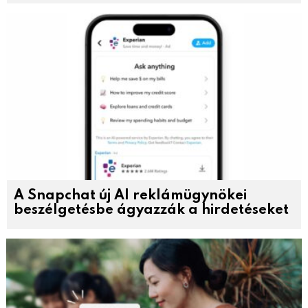
A Snapchat új AI reklámügynökei
beszélgetésbe ágyazzák a hirdetéseket