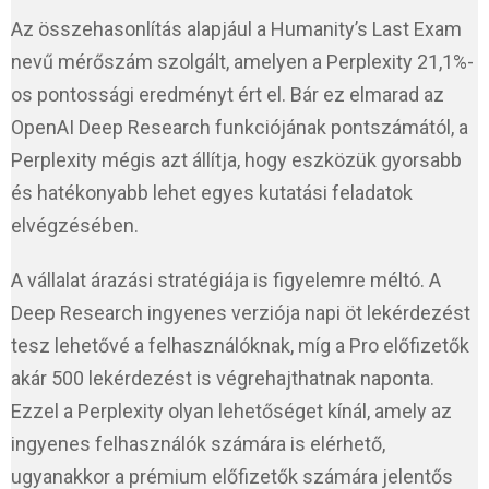
Az összehasonlítás alapjául a Humanity’s Last Exam
nevű mérőszám szolgált, amelyen a Perplexity 21,1%-
os pontossági eredményt ért el. Bár ez elmarad az
OpenAI Deep Research funkciójának pontszámától, a
Perplexity mégis azt állítja, hogy eszközük gyorsabb
és hatékonyabb lehet egyes kutatási feladatok
elvégzésében.
A vállalat árazási stratégiája is figyelemre méltó. A
Deep Research ingyenes verziója napi öt lekérdezést
tesz lehetővé a felhasználóknak, míg a Pro előfizetők
akár 500 lekérdezést is végrehajthatnak naponta.
Ezzel a Perplexity olyan lehetőséget kínál, amely az
ingyenes felhasználók számára is elérhető,
ugyanakkor a prémium előfizetők számára jelentős