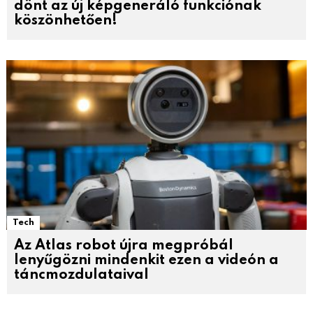
dönt az új képgeneráló funkciónak
köszönhetően!
Tech
Az Atlas robot újra megpróbál
lenyűgözni mindenkit ezen a videón a
táncmozdulataival