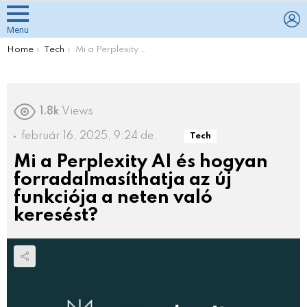
L
Menu
You are here:
Home
Tech
Mi a Perplexity AI és hogyan forradalmasíthatja az új funkciója a neten való keresést?
1.8k
Views
február 16, 2025, 9:24 de.
Tech
Mi a Perplexity AI és hogyan
forradalmasíthatja az új
funkciója a neten való
keresést?