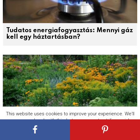
Tudatos energiafogyasztás: Mennyi gáz
kell egy háztartásban?
This website uses cookies to improve your experience. We'll
assume you're ok with this, but you can opt-out if you wish.
Cookie settings
ACCEPT
A legelbűvölőbb évelő virágok – ezek