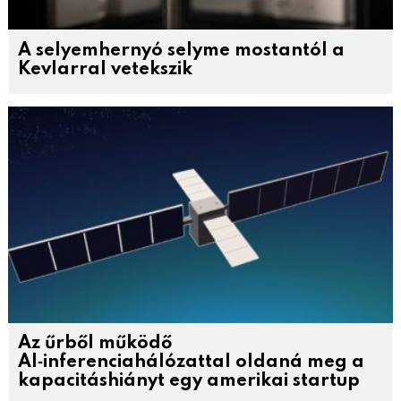
A selyemhernyó selyme mostantól a
Kevlarral vetekszik
Az űrből működő
AI‑inferenciahálózattal oldaná meg a
kapacitáshiányt egy amerikai startup