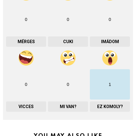
0
0
0
MÉRGES
CUKI
IMÁDOM
0
0
1
VICCES
MI VAN?
EZ KOMOLY?
YOU MAY ALSO LIKE