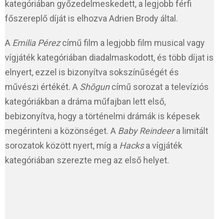
kategóriában győzedelmeskedett, a legjobb férfi
főszereplő díját is elhozva Adrien Brody által.
A
Emilia Pérez
című film a legjobb film musical vagy
vígjáték kategóriában diadalmaskodott, és több díjat is
elnyert, ezzel is bizonyítva sokszínűségét és
művészi értékét. A
Shōgun
című sorozat a televíziós
kategóriákban a dráma műfajban lett első,
bebizonyítva, hogy a történelmi drámák is képesek
megérinteni a közönséget. A
Baby Reindeer
a limitált
sorozatok között nyert, míg a
Hacks
a vígjáték
kategóriában szerezte meg az első helyet.