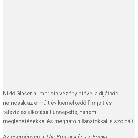
Nikki Glaser humorista vezényletével a díjátadó
nemcsak az elmúlt év kiemelkedő filmjeit és
televíziós alkotásait ünnepelte, hanem
meglepetésekkel és megható pillanatokkal is szolgált.
Az eseményen a
The Brutalist
és az
Emilia