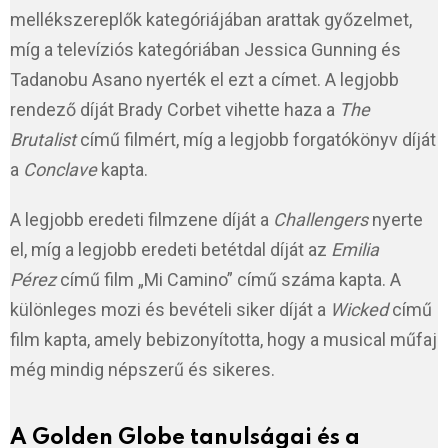
mellékszereplők kategóriájában arattak győzelmet,
míg a televíziós kategóriában Jessica Gunning és
Tadanobu Asano nyerték el ezt a címet. A legjobb
rendező díját Brady Corbet vihette haza a
The
Brutalist
című filmért, míg a legjobb forgatókönyv díját
a
Conclave
kapta.
A legjobb eredeti filmzene díját a
Challengers
nyerte
el, míg a legjobb eredeti betétdal díját az
Emilia
Pérez
című film „Mi Camino” című száma kapta. A
különleges mozi és bevételi siker díját a
Wicked
című
film kapta, amely bebizonyította, hogy a musical műfaj
még mindig népszerű és sikeres.
A Golden Globe tanulságai és a