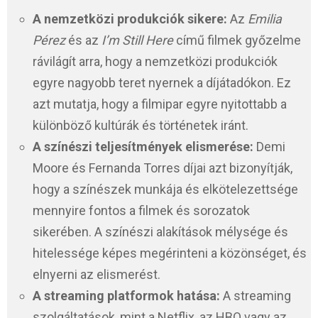
A nemzetközi produkciók sikere:
Az
Emilia
Pérez
és az
I’m Still Here
című filmek győzelme
rávilágít arra, hogy a nemzetközi produkciók
egyre nagyobb teret nyernek a díjátadókon. Ez
azt mutatja, hogy a filmipar egyre nyitottabb a
különböző kultúrák és történetek iránt.
A színészi teljesítmények elismerése:
Demi
Moore és Fernanda Torres díjai azt bizonyítják,
hogy a színészek munkája és elkötelezettsége
mennyire fontos a filmek és sorozatok
sikerében. A színészi alakítások mélysége és
hitelessége képes megérinteni a közönséget, és
elnyerni az elismerést.
A streaming platformok hatása:
A streaming
szolgáltatások, mint a Netflix, az HBO vagy az