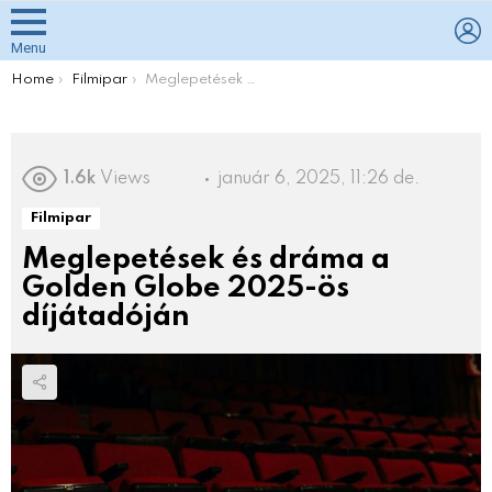
L
Menu
You are here:
Home
Filmipar
Meglepetések és dráma a Golden Globe 2025-ös díjátadóján
1.6k
Views
január 6, 2025, 11:26 de.
Filmipar
Meglepetések és dráma a
Golden Globe 2025-ös
díjátadóján