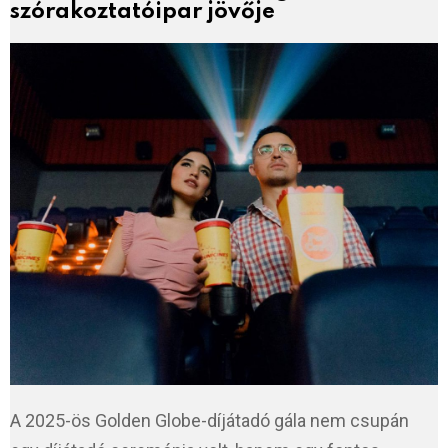
szórakoztatóipar jövője
A 2025-ös Golden Globe-díjátadó gála nem csupán