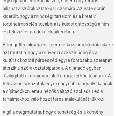
egy díjátadó ceremónia volt, hanem egy fontos
pillanat a szórakoztatóipar számára. Az este során
kiderült, hogy a minőségi tartalom és a kreatív
történetmesélés továbbra is kulcsfontosságú a film-
és televíziós produkciók sikerében.
A független filmek és a nemzetközi produkciók sikere
azt mutatja, hogy a művészi sokszínűség és a
kultúrák közötti párbeszéd egyre fontosabb szerepet
játszik a szórakoztatóiparban. A díjátadó egyben
rávilágított a streaming platformok térhódítására is. A
televíziós sorozatok egyre nagyobb hangsúlyt kapnak
a díjátadókon, ami a nézők változó szokásait és a
tartalmakhoz való hozzáférés átalakulását tükrözi.
A gála megmutatta, hogy a tehetség és a kemény