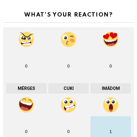
WHAT'S YOUR REACTION?
0
0
0
MÉRGES
CUKI
IMÁDOM
0
0
1