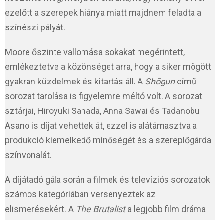
ezelőtt a szerepek hiánya miatt majdnem feladta a
színészi pályát.
Moore őszinte vallomása sokakat megérintett,
emlékeztetve a közönséget arra, hogy a siker mögött
gyakran küzdelmek és kitartás áll. A
Shōgun
című
sorozat tarolása is figyelemre méltó volt. A sorozat
sztárjai, Hiroyuki Sanada, Anna Sawai és Tadanobu
Asano is díjat vehettek át, ezzel is alátámasztva a
produkció kiemelkedő minőségét és a szereplőgárda
színvonalát.
A díjátadó gála során a filmek és televíziós sorozatok
számos kategóriában versenyeztek az
elismerésekért. A
The Brutalist
a legjobb film dráma