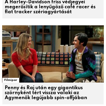
A Harley-Davidson friss védjegyei
megerősítik a lenyűgöző café racer és
flat tracker szériagyártását
Filmipar
Penny és Raj után egy gigantikus
szörnyként tért vissza valaki az
Agymenők legújabb spin-offjában