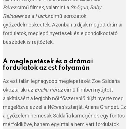
Pérez
című filmek, valamint a
Shōgun
,
Baby
Reindeer
és a
Hacks
című sorozatok
győzedelmeskedtek. Azonban a díjak mögött drámai
fordulatok, meglepő nyertesek és elgondolkodtató
beszédek is rejtőztek.
A meglepetések és a drámai
fordulatok az est folyamán
Az est talán legnagyobb meglepetését Zoe Saldaña
okozta, aki az
Emilia Pérez
című filmben nyújtott
alakításáért a legjobb női főszereplő díját nyerte meg,
megelőzve ezzel a
Wicked
sztárját, Ariana Grandét. Ez
a győzelem nemcsak Saldaña karrierjének egy fontos
mérföldköve, hanem egyúttal a nem várt fordulatok