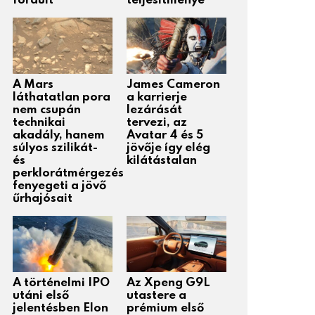
fordult
teljesítménye
A Mars
James Cameron
láthatatlan pora
a karrierje
nem csupán
lezárását
technikai
tervezi, az
akadály, hanem
Avatar 4 és 5
súlyos szilikát-
jövője így elég
és
kilátástalan
perklorátmérgezés
fenyegeti a jövő
űrhajósait
A történelmi IPO
Az Xpeng G9L
utáni első
utastere a
jelentésben Elon
prémium első