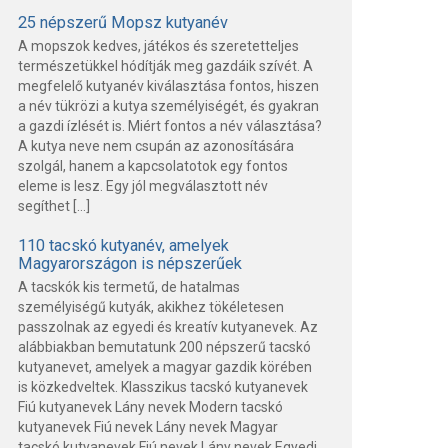
25 népszerű Mopsz kutyanév
A mopszok kedves, játékos és szeretetteljes
természetükkel hódítják meg gazdáik szívét. A
megfelelő kutyanév kiválasztása fontos, hiszen
a név tükrözi a kutya személyiségét, és gyakran
a gazdi ízlését is. Miért fontos a név választása?
A kutya neve nem csupán az azonosítására
szolgál, hanem a kapcsolatotok egy fontos
eleme is lesz. Egy jól megválasztott név
segíthet […]
110 tacskó kutyanév, amelyek
Magyarországon is népszerűek
A tacskók kis termetű, de hatalmas
személyiségű kutyák, akikhez tökéletesen
passzolnak az egyedi és kreatív kutyanevek. Az
alábbiakban bemutatunk 200 népszerű tacskó
kutyanevet, amelyek a magyar gazdik körében
is közkedveltek. Klasszikus tacskó kutyanevek
Fiú kutyanevek Lány nevek Modern tacskó
kutyanevek Fiú nevek Lány nevek Magyar
tacskó kutyanevek Fiú nevek Lány nevek Egyedi