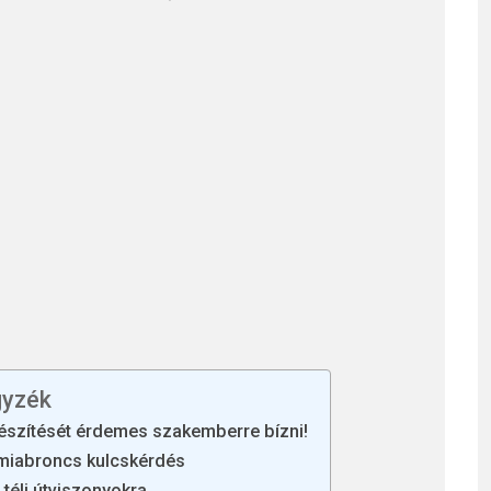
gyzék
lkészítését érdemes szakemberre bízni!
miabroncs kulcskérdés
 téli útviszonyokra