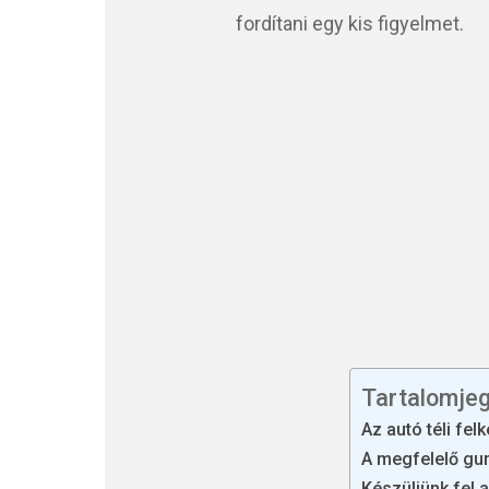
fordítani egy kis figyelmet.
Tartalomje
Az autó téli fe
A megfelelő gu
Készüljünk fel a