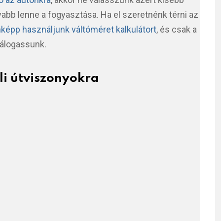
abb lenne a fogyasztása. Ha el szeretnénk térni az
képp használjunk váltóméret kalkulátort
, és csak a
válogassunk.
éli útviszonyokra