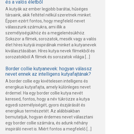
és a valós életből
A kutyák az ember legjobb barátai, hűséges
társaink, akik feltétel nélkül szeretnek minket.
Éppen ezért fontos, hogy megfelelő nevet
válasszunk számukra, ami illik a
személyiségükhöz és a megjelenésükhöz.
Sokszor a filmek, sorozatok, mesék vagy a valós
élet híres kutyái inspirálnak minket a kutyanevek
kiválasztásában. Híres kutya nevek filmekből és
sorozatokból A filmek és sorozatok világa […]
Border collie kutyanevek: hogyan válassz
nevet ennek az intelligens kutyafajtának?
A border collie egy kivételesen intelligens és
energikus kutyafajta, amely különleges nevet
érdemel. Ha egy border collie kutya nevét
keresed, fontos, hogy a név tükrözze a kutya
egyedi személyiségét, gyors észjárását és
energikus természetét. Az alábbiakban
bemutatjuk, hogyan érdemes nevet választani
egy border collie számára, és adunk néhány
inspiráló nevet is. Miért fontos a megfelelő […]