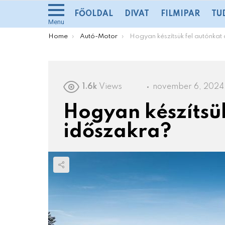
FŐOLDAL
DIVAT
FILMIPAR
TU
Menu
You are here:
Home
Autó-Motor
Hogyan készítsük fel autónkat a téli idős
1.6k
Views
november 6, 2024, 
Hogyan készítsük
időszakra?