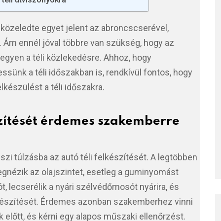
l közeledte egyet jelent az abroncscserével,
n. Ám ennél jóval többre van szükség, hogy az
legyen a téli közlekedésre. Ahhoz, hogy
ünk a téli időszakban is, rendkívül fontos, hogy
készülést a téli időszakra.
észítését érdemes szakemberre
i túlzásba az autó téli felkészítését. A legtöbben
egnézik az olajszintet, esetleg a guminyomást
t, lecserélik a nyári szélvédőmosót nyárira, és
elkészítését. Érdemes azonban szakemberhez vinni
k előtt, és kérni egy alapos műszaki ellenőrzést.