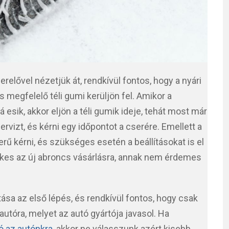
relővel nézetjük át, rendkívül fontos, hogy a nyári
s megfelelő téli gumi kerüljön fel. Amikor a
 esik, akkor eljön a téli gumik ideje, tehát most már
vizt, és kérni egy időpontot a cserére. Emellett a
rű kérni, és szükséges esetén a beállításokat is el
ékes az új abroncs vásárlásra, annak nem érdemes
ása az első lépés, és rendkívül fontos, hogy csak
autóra, melyet az autó gyártója javasol. Ha
jó az autónkra
, akkor ne válasszunk azért kisebb