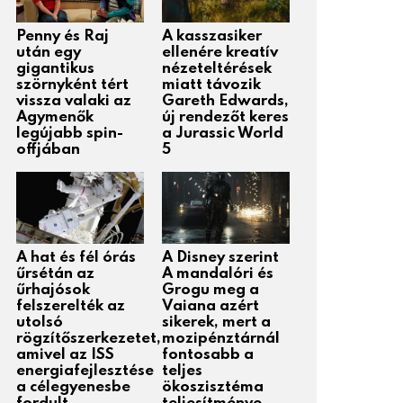
Penny és Raj
A kasszasiker
után egy
ellenére kreatív
gigantikus
nézeteltérések
szörnyként tért
miatt távozik
vissza valaki az
Gareth Edwards,
Agymenők
új rendezőt keres
legújabb spin-
a Jurassic World
offjában
5
A hat és fél órás
A Disney szerint
űrsétán az
A mandalóri és
űrhajósok
Grogu meg a
felszerelték az
Vaiana azért
utolsó
sikerek, mert a
rögzítőszerkezetet,
mozipénztárnál
amivel az ISS
fontosabb a
energiafejlesztése
teljes
a célegyenesbe
ökoszisztéma