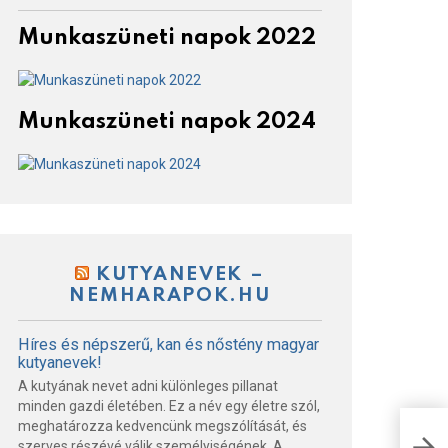
Munkaszüneti napok 2022
Munkaszüneti napok 2024
KUTYANEVEK –
NEMHARAPOK.HU
Híres és népszerű, kan és nőstény magyar
kutyanevek!
A kutyának nevet adni különleges pillanat
minden gazdi életében. Ez a név egy életre szól,
meghatározza kedvencünk megszólítását, és
Tén
szerves részévé válik személyiségének. A