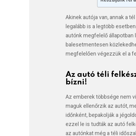
Akinek autója van, annak a té
legalább is a legtöbb esetbe
autónk megfelelő állapotban 
balesetmentesen közlekedhess
megfelelően végezzük el a fel
Az autó téli felk
bízni!
Az emberek többsége nem visz
maguk ellenőrzik az autót, m
időnként, bepakolják a jégoldó
ezzel le is tudták az autó f
az autónkat még a téli idősza