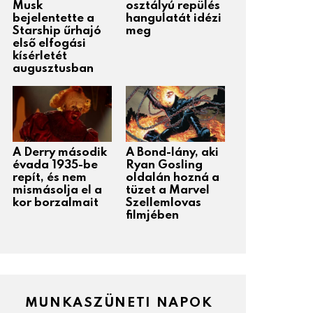
Musk
osztályú repülés
bejelentette a
hangulatát idézi
Starship űrhajó
meg
első elfogási
kísérletét
augusztusban
A Derry második
A Bond-lány, aki
évada 1935-be
Ryan Gosling
repít, és nem
oldalán hozná a
mismásolja el a
tüzet a Marvel
kor borzalmait
Szellemlovas
filmjében
MUNKASZÜNETI NAPOK