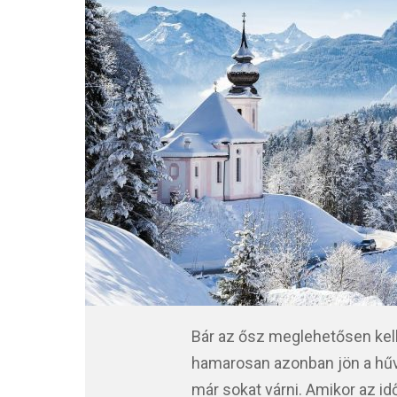
Bár az ősz meglehetősen kel
hamarosan azonban jön a hűvö
már sokat várni. Amikor az id