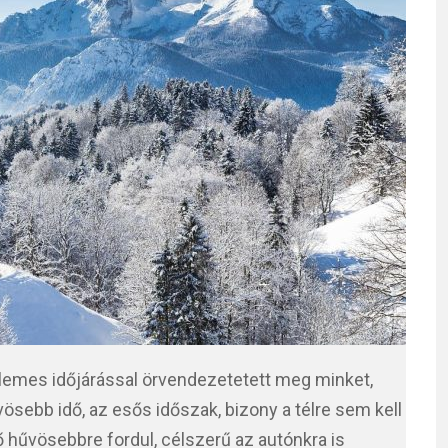
lemes időjárással örvendezetetett meg minket,
sebb idő, az esős időszak, bizony a télre sem kell
ő hűvösebbre fordul, célszerű az autónkra is