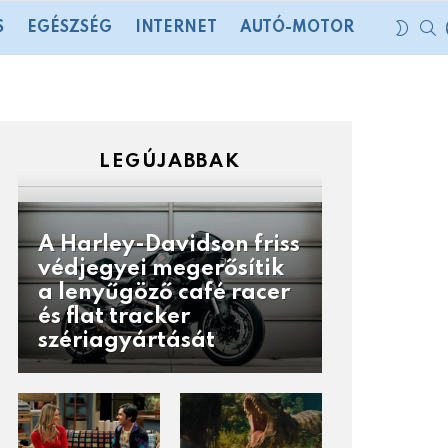
S
SWIT
S
EGÉSZSÉG
INTERNET
AUTÓ-MOTOR
SKIN
LEGÚJABBAK
A Harley-Davidson friss
védjegyei megerősítik
a lenyűgöző café racer
és flat tracker
szériagyártását