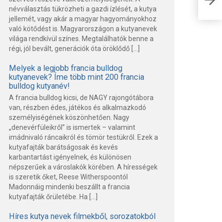
a té
névválasztás tükrözheti a gazdi ízlését, a kutya
jellemét, vagy akár a magyar hagyományokhoz
való kötődést is. Magyarországon a kutyanevek
világa rendkívül színes. Megtalálhatók benne a
régi, jól bevált, generációk óta öröklődő […]
Melyek a legjobb francia bulldog
kutyanevek? Íme több mint 200 francia
bulldog kutyanév!
A francia bulldog kicsi, de NAGY rajongótábora
van, részben édes, játékos és alkalmazkodó
személyiségének köszönhetően. Nagy
„denevérfüleikről” is ismertek – valamint
imádnivaló ráncaikról és tömör testükről. Ezek a
kutyafajták barátságosak és kevés
karbantartást igényelnek, és különösen
népszerűek a városlakók körében. A hírességek
is szeretik őket, Reese Witherspoontól
Madonnáig mindenki beszállt a francia
kutyafajták őrületébe. Ha […]
Híres kutya nevek filmekből, sorozatokból