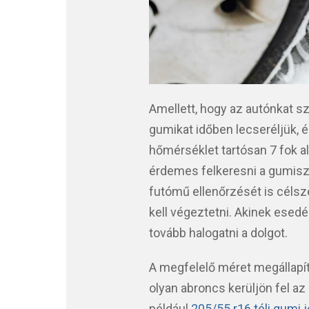
Amellett, hogy az autónkat sze
gumikat időben lecseréljük, é
hőmérséklet tartósan 7 fok alá
érdemes felkeresni a gumiszer
futómű ellenőrzését is célsze
kell végeztetni. Akinek esed
tovább halogatni a dolgot.
A megfelelő méret megállapít
olyan abroncs kerüljön fel az 
például
205/55 r16 téli gumi 