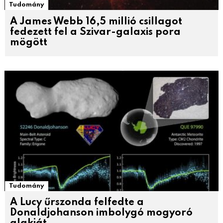
Tudomány
A James Webb 16,5 millió csillagot
fedezett fel a Szivar-galaxis pora
mögött
Tudomány
A Lucy űrszonda felfedte a
Donaldjohanson imbolygó mogyoró