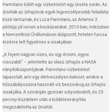
Parmitano túlélt egy vízbetörést egy űrséta során. Az
űrséták az űrhajósok egyik legveszélyesebb feladatai
közé tartoznak, és Luca Parmitano, az Artemis 3
pilótája jól ismeri a kockázatokat. 2013-ban, miközben
a Nemzetközi Űrállomáson dolgozott, hirtelen furcsa
érzésre lett figyelmes a sisakjában.
„A fejem nagyon vizes, és úgy érzem, egyre
rosszabb” – jelentette az olasz űrhajós a NASA
irányítóközpontjának. Parmitano vízbetörést
tapasztalt, ami egy életveszélyes baleset, amikor a
hőszabályozásra használt víz beszivárog az űrhajós
sisakjába. A szivárgás gyorsan súlyosbodott, és 23
percnyi küzdelem után a küldetésirányítás
megszakította az űrsétát.