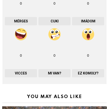
0
0
0
MÉRGES
CUKI
IMÁDOM
0
0
0
VICCES
MI VAN?
EZ KOMOLY?
YOU MAY ALSO LIKE