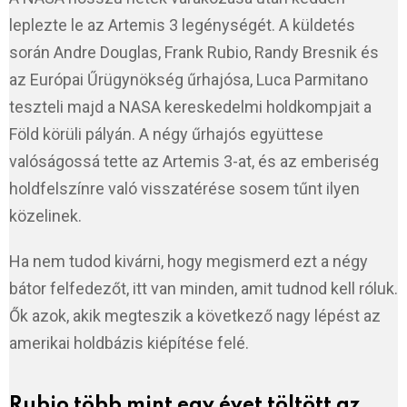
leplezte le az Artemis 3 legénységét. A küldetés
során Andre Douglas, Frank Rubio, Randy Bresnik és
az Európai Űrügynökség űrhajósa, Luca Parmitano
teszteli majd a NASA kereskedelmi holdkompjait a
Föld körüli pályán. A négy űrhajós együttese
valóságossá tette az Artemis 3-at, és az emberiség
holdfelszínre való visszatérése sosem tűnt ilyen
közelinek.
Ha nem tudod kivárni, hogy megismerd ezt a négy
bátor felfedezőt, itt van minden, amit tudnod kell róluk.
Ők azok, akik megteszik a következő nagy lépést az
amerikai holdbázis kiépítése felé.
Rubio több mint egy évet töltött az