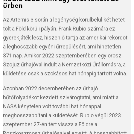
űrben
Az Artemis 3 során a legénység körülbelül két hetet
tölt a Föld körüli pályán. Frank Rubio számára ez
gyerekjáték lesz, hiszen ő tartja az amerikai rekordot
a leghosszabb egyéni űrrepülésért, ami hihetetlen
371 nap. Amikor 2022 szeptemberében egy orosz
Szojuz űrhajóval indult a Nemzetközi Űrállomásra, a
küldetése csak a szokásos hat hónapig tartott volna.
Azonban 2022 decemberében az űrhajó
hűtőfolyadékot kezdett szivárogtatni, ami miatt a
NASA kénytelen volt további hat hónappal
meghosszabbítani a küldetését. Rubio végül 2023.
szeptember 27-én tért vissza a Földre a
Roszkoszmosz űrhajósaival együtt. A hosszabbított