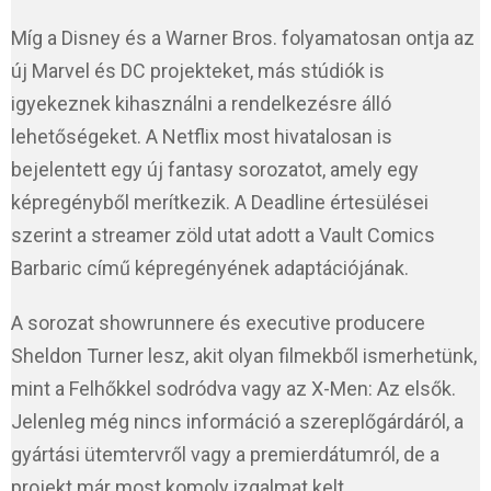
Míg a Disney és a Warner Bros. folyamatosan ontja az
új Marvel és DC projekteket, más stúdiók is
igyekeznek kihasználni a rendelkezésre álló
lehetőségeket. A Netflix most hivatalosan is
bejelentett egy új fantasy sorozatot, amely egy
képregényből merítkezik. A Deadline értesülései
szerint a streamer zöld utat adott a Vault Comics
Barbaric című képregényének adaptációjának.
A sorozat showrunnere és executive producere
Sheldon Turner lesz, akit olyan filmekből ismerhetünk,
mint a Felhőkkel sodródva vagy az X-Men: Az elsők.
Jelenleg még nincs információ a szereplőgárdáról, a
gyártási ütemtervről vagy a premierdátumról, de a
projekt már most komoly izgalmat kelt.