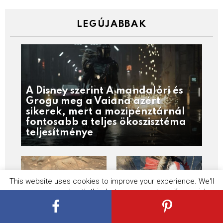
LEGÚJABBAK
A Disney szerint A mandalóri és
Grogu meg a Vaiana azért
sikerek, mert a mozipénztárnál
fontosabb a teljes ökoszisztéma
teljesítménye
This website uses cookies to improve your experience. We'll
assume you're ok with this, but you can opt-out if you wish.
Cookie settings
ACCEPT
A Mars láthatatlan
James Cameron a
pora nem csupán
karrierje lezárását