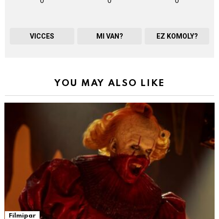
0
0
0
VICCES
MI VAN?
EZ KOMOLY?
YOU MAY ALSO LIKE
Filmipar