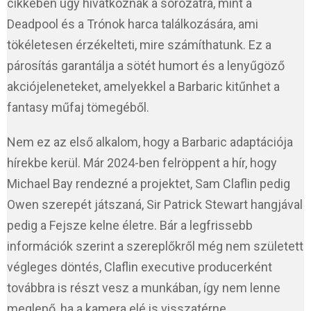
cikkében úgy hivatkoznak a sorozatra, mint a
Deadpool és a Trónok harca találkozására, ami
tökéletesen érzékelteti, mire számíthatunk. Ez a
párosítás garantálja a sötét humort és a lenyűgöző
akciójeleneteket, amelyekkel a Barbaric kitűnhet a
fantasy műfaj tömegéből.
Nem ez az első alkalom, hogy a Barbaric adaptációja
hírekbe kerül. Már 2024-ben felröppent a hír, hogy
Michael Bay rendezné a projektet, Sam Claflin pedig
Owen szerepét játszaná, Sir Patrick Stewart hangjával
pedig a Fejsze kelne életre. Bár a legfrissebb
információk szerint a szereplőkről még nem született
végleges döntés, Claflin executive producerként
továbbra is részt vesz a munkában, így nem lenne
meglepő, ha a kamera elé is visszatérne.