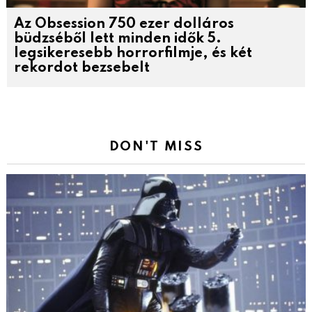
Az Obsession 750 ezer dolláros
büdzséből lett minden idők 5.
legsikeresebb horrorfilmje, és két
rekordot bezsebelt
DON'T MISS