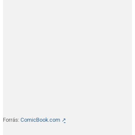
Forrás:
ComicBook.com ↗̱