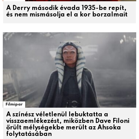
A Derry második évada 1935-be repít,
és nem mismásolja el a kor borzalmait
Filmipar
A színész véletlenül lebuktatta a
visszaemlékezést, miközben Dave Filoni
őrült mélységekbe merült az Ahsoka
folytatásában