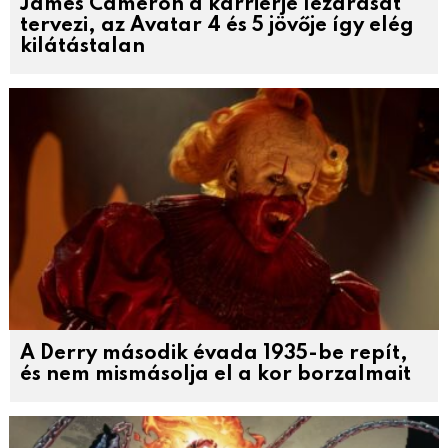
James Cameron a karrierje lezárását
tervezi, az Avatar 4 és 5 jövője így elég
kilátástalan
A Derry második évada 1935-be repít,
és nem mismásolja el a kor borzalmait