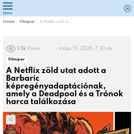
L
Menu
You are here:
Home
Filmipar
A Netflix zöld utat adott a Barbaric képregényadaptációnak, amely a Deadpool és a Trónok harca találkozása
1.5k
Views
május 15, 2026, 7:30 de.
Filmipar
A Netflix zöld utat adott a
Barbaric
képregényadaptációnak,
amely a Deadpool és a Trónok
harca találkozása