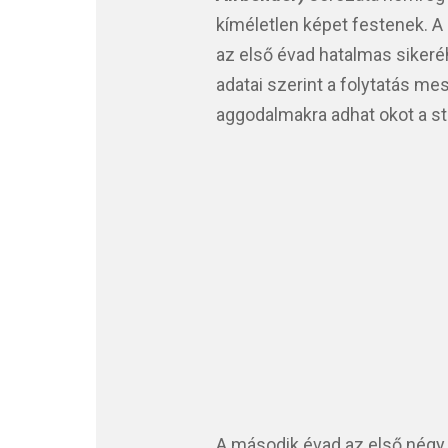
kíméletlen képet festenek. A
az első évad hatalmas sikeré
adatai szerint a folytatás m
aggodalmakra adhat okot a stú
A második évad az első négy 