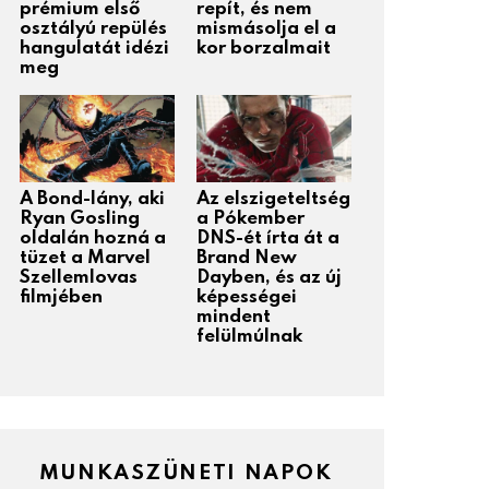
prémium első
repít, és nem
osztályú repülés
mismásolja el a
hangulatát idézi
kor borzalmait
meg
A Bond-lány, aki
Az elszigeteltség
Ryan Gosling
a Pókember
oldalán hozná a
DNS-ét írta át a
tüzet a Marvel
Brand New
Szellemlovas
Dayben, és az új
filmjében
képességei
mindent
felülmúlnak
MUNKASZÜNETI NAPOK