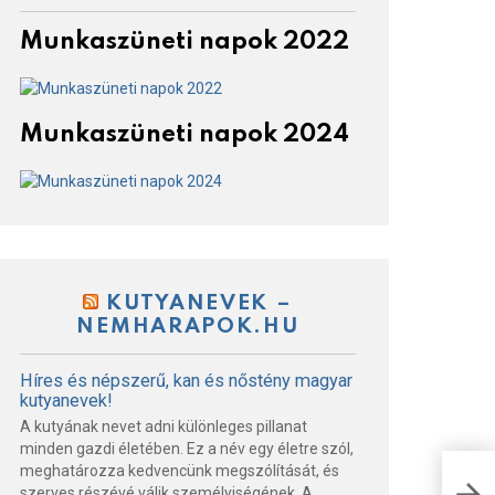
Munkaszüneti napok 2022
Munkaszüneti napok 2024
KUTYANEVEK –
NEMHARAPOK.HU
Híres és népszerű, kan és nőstény magyar
kutyanevek!
A kutyának nevet adni különleges pillanat
minden gazdi életében. Ez a név egy életre szól,
meghatározza kedvencünk megszólítását, és
Az 
fél
szerves részévé válik személyiségének. A