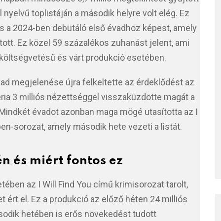
l nyelvű toplistáján a második helyre volt elég. Ez
 a 2024-ben debütáló első évadhoz képest, amely
ított. Ez közel 59 százalékos zuhanást jelent, ami
y költségvetésű és várt produkció esetében.
d megjelenése újra felkeltette az érdeklődést az
zéria 3 milliós nézettséggel visszaküzdötte magát a
. Mindkét évadot azonban maga mögé utasította az I
en-sorozat, amely második hete vezeti a listát.
lén és miért fontos ez
tében az I Will Find You című krimisorozat tarolt,
t ért el. Ez a produkció az előző héten 24 milliós
ásodik hetében is erős növekedést tudott