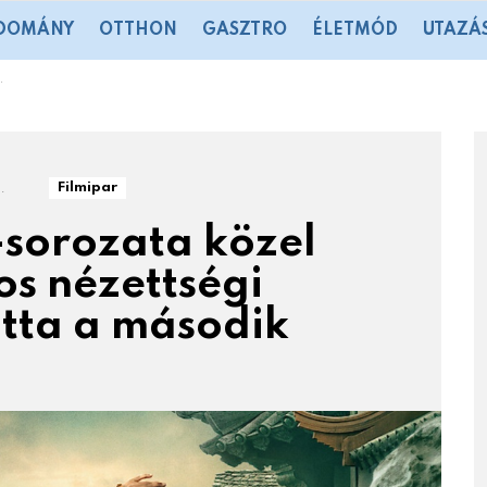
DOMÁNY
OTTHON
GASZTRO
ÉLETMÓD
UTAZÁ
.
Filmipar
-sorozata közel
os nézettségi
otta a második