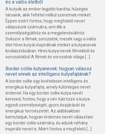
és a valós életből
A kutyák az ember legjobb barátai, hűséges
társaink, akik feltétel nélkül szeretnek minket.
Éppen ezért fontos, hogy megfelelő nevet
válasszunk számukra, ami illik a
személyiségükhöz és a megjelenésükhöz.
Sokszor a filmek, sorozatok, mesék vagy a valós
élet híres kutyái inspirálnak minket a kutyanevek
kiválasztásában. Híres kutya nevek filmekből és
sorozatokból A filmek és sorozatok világa […]
Border collie kutyanevek: hogyan válassz
nevet ennek az intelligens kutyafajtának?
A border collie egy kivételesen intelligens és
energikus kutyafajta, amely különleges nevet
érdemel. Ha egy border collie kutya nevét
keresed, fontos, hogy a név tükrözze a kutya
egyedi személyiségét, gyors észjárását és
energikus természetét. Az alábbiakban
bemutatjuk, hogyan érdemes nevet választani
egy border collie számára, és adunk néhány
inspiráló nevet is. Miért fontos a megfelelő […]