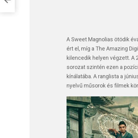
ti
A Sweet Magnolias ötödik éva
ért el, míg a The Amazing Digi
kilencedik helyen végzett. A
sorozat szintén ezen a pozíci
kínálatába. A ranglista a júniu
nyelvű műsorok és filmek kö