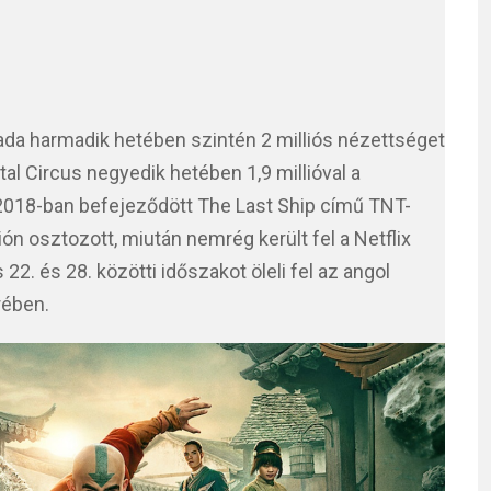
da harmadik hetében szintén 2 milliós nézettséget
tal Circus negyedik hetében 1,9 millióval a
 2018-ban befejeződött The Last Ship című TNT-
ón osztozott, miután nemrég került fel a Netflix
s 22. és 28. közötti időszakot öleli fel az angol
rében.