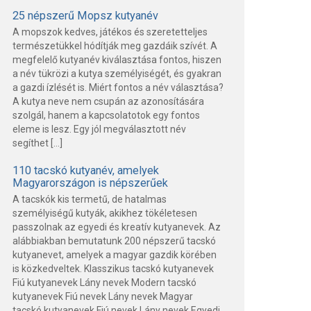
25 népszerű Mopsz kutyanév
A mopszok kedves, játékos és szeretetteljes
természetükkel hódítják meg gazdáik szívét. A
megfelelő kutyanév kiválasztása fontos, hiszen
a név tükrözi a kutya személyiségét, és gyakran
a gazdi ízlését is. Miért fontos a név választása?
A kutya neve nem csupán az azonosítására
szolgál, hanem a kapcsolatotok egy fontos
eleme is lesz. Egy jól megválasztott név
segíthet […]
110 tacskó kutyanév, amelyek
Magyarországon is népszerűek
A tacskók kis termetű, de hatalmas
személyiségű kutyák, akikhez tökéletesen
passzolnak az egyedi és kreatív kutyanevek. Az
alábbiakban bemutatunk 200 népszerű tacskó
kutyanevet, amelyek a magyar gazdik körében
is közkedveltek. Klasszikus tacskó kutyanevek
Fiú kutyanevek Lány nevek Modern tacskó
kutyanevek Fiú nevek Lány nevek Magyar
tacskó kutyanevek Fiú nevek Lány nevek Egyedi