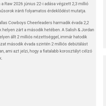
 a Raw 2026 június 22-i adása végzett 2,3 millió
űsorok iránti folyamatos érdeklődést mutatja.
allas Cowboys Cheerleaders harmadik évada 2,2
k helyen zárt a második hetében. A Salish & Jordan
elyen állt 2 milliós nézettséggel, immár hatodik
ozat második évada szintén 2 milliós debütálást
n, ami azt jelzi, hogy a fiatalabb korosztályt célzó
k.