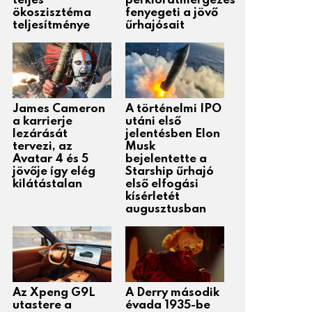
teljes
perklorátmérgezés
ökoszisztéma
fenyegeti a jövő
teljesítménye
űrhajósait
James Cameron
A történelmi IPO
a karrierje
utáni első
lezárását
jelentésben Elon
tervezi, az
Musk
Avatar 4 és 5
bejelentette a
jövője így elég
Starship űrhajó
kilátástalan
első elfogási
kísérletét
augusztusban
Az Xpeng G9L
A Derry második
utastere a
évada 1935-be