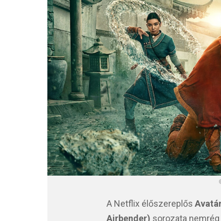
A Netflix élőszereplős
Avatár
Airbender)
sorozata nemrég 