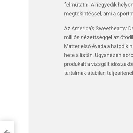
felmutatni. A negyedik helyen
megtekintéssel, ami a sportm
Az America’s Sweethearts: D
milliós nézettséggel az ötödi
Matter első évada a hatodik h
hete a listán. Ugyanezen sor
produkált a vizsgált időszakba
tartalmak stabilan teljesítene
ett