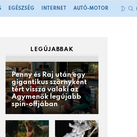
S
SWIT
S
EGÉSZSÉG
INTERNET
AUTÓ-MOTOR
SKIN
LEGÚJABBAK
Penny és Raj után egy
gigantikus szörnyként
tért vissza valaki az
Agymenők legújabb
spin-offjában