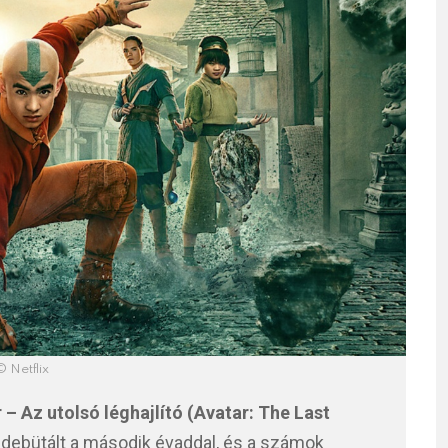
© Netflix
 – Az utolsó léghajlító (Avatar: The Last
debütált a második évaddal, és a számok