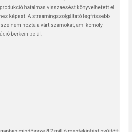
 produkció hatalmas visszaesést könyvelhetett el
hez képest. A streamingszolgáltató legfrissebb
essze nem hozta a várt számokat, ami komoly
dió berkein belül.
napban mindössze 8,7 millió megtekintést gyűjtött