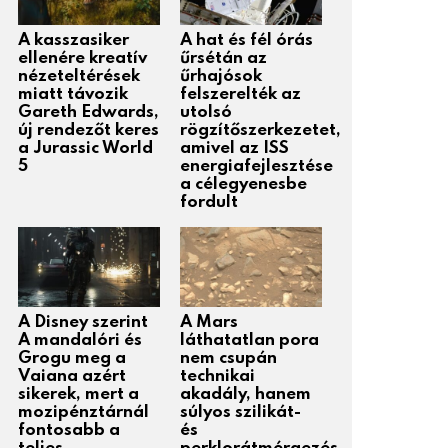
A kasszasiker
A hat és fél órás
ellenére kreatív
űrsétán az
nézeteltérések
űrhajósok
miatt távozik
felszerelték az
Gareth Edwards,
utolsó
új rendezőt keres
rögzítőszerkezetet,
a Jurassic World
amivel az ISS
5
energiafejlesztése
a célegyenesbe
fordult
A Disney szerint
A Mars
A mandalóri és
láthatatlan pora
Grogu meg a
nem csupán
Vaiana azért
technikai
sikerek, mert a
akadály, hanem
mozipénztárnál
súlyos szilikát-
fontosabb a
és