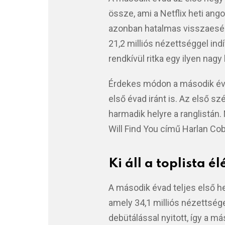
össze, ami a Netflix heti ango
azonban hatalmas visszaesés
21,2 milliós nézettséggel ind
rendkívül ritka egy ilyen nag
Érdekes módon a második éva
első évad iránt is. Az első s
harmadik helyre a ranglistán
Will Find You című Harlan Cob
Ki áll a toplista é
A második évad teljes első he
amely 34,1 milliós nézettsége
debütálással nyitott, így a m