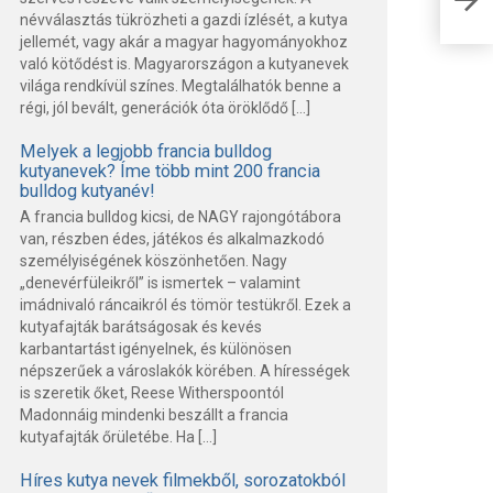
fel
névválasztás tükrözheti a gazdi ízlését, a kutya
jellemét, vagy akár a magyar hagyományokhoz
való kötődést is. Magyarországon a kutyanevek
világa rendkívül színes. Megtalálhatók benne a
régi, jól bevált, generációk óta öröklődő […]
Melyek a legjobb francia bulldog
kutyanevek? Íme több mint 200 francia
bulldog kutyanév!
A francia bulldog kicsi, de NAGY rajongótábora
van, részben édes, játékos és alkalmazkodó
személyiségének köszönhetően. Nagy
„denevérfüleikről” is ismertek – valamint
imádnivaló ráncaikról és tömör testükről. Ezek a
kutyafajták barátságosak és kevés
karbantartást igényelnek, és különösen
népszerűek a városlakók körében. A hírességek
is szeretik őket, Reese Witherspoontól
Madonnáig mindenki beszállt a francia
kutyafajták őrületébe. Ha […]
Híres kutya nevek filmekből, sorozatokból