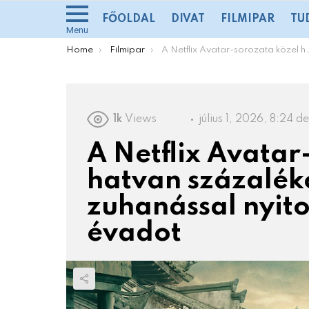
FŐOLDAL
DIVAT
FILMIPAR
TU
Menu
You are here:
Home
Filmipar
A Netflix Avatar-sorozata közel hatvan százalékos nézettségi zuhanással nyitotta a második évadot
1k
Views
július 1, 2026, 8:24 de
A Netflix Avatar
hatvan százalék
zuhanással nyit
évadot