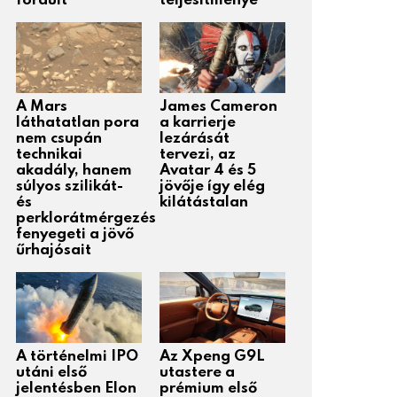
fordult
teljesítménye
A Mars
James Cameron
láthatatlan pora
a karrierje
nem csupán
lezárását
technikai
tervezi, az
akadály, hanem
Avatar 4 és 5
súlyos szilikát-
jövője így elég
és
kilátástalan
perklorátmérgezés
fenyegeti a jövő
űrhajósait
A történelmi IPO
Az Xpeng G9L
utáni első
utastere a
jelentésben Elon
prémium első