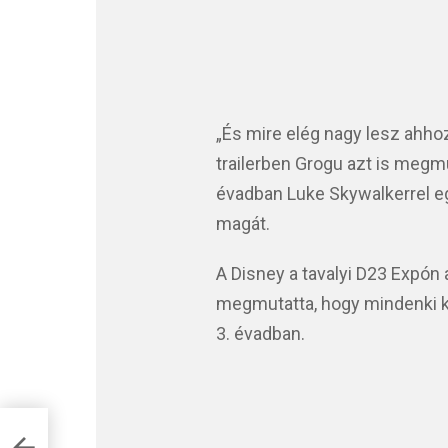
„És mire elég nagy lesz ahhoz
trailerben Grogu azt is megmu
évadban Luke Skywalkerrel e
magát.
A Disney a tavalyi D23 Expón a
megmutatta, hogy mindenki k
3. évadban.
ikba