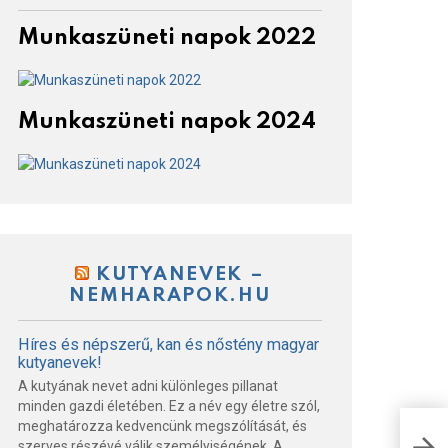
Munkaszüneti napok 2022
Munkaszüneti napok 2024
KUTYANEVEK –
NEMHARAPOK.HU
Híres és népszerű, kan és nőstény magyar
kutyanevek!
A kutyának nevet adni különleges pillanat
minden gazdi életében. Ez a név egy életre szól,
meghatározza kedvencünk megszólítását, és
Mi a
szerves részévé válik személyiségének. A