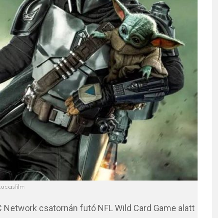
ucasfilm
 Network csatornán futó NFL Wild Card Game alatt