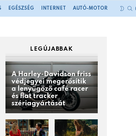
S
SWIT
S
EGÉSZSÉG
INTERNET
AUTÓ-MOTOR
SKIN
LEGÚJABBAK
A Harley-Davidson friss
védjegyei megerősítik
a lenyűgöző café racer
és flat tracker
szériagyártását