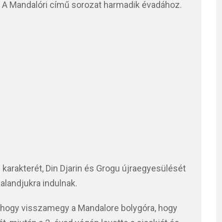
é A Mandalóri című sorozat harmadik évadához.
karakterét, Din Djarin és Grogu újraegyesülését
kalandjukra indulnak.
ben, hogy visszamegy a Mandalore bolygóra, hogy