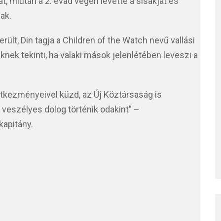
, miután a 2. évad végén levette a sisakját és
ak.
rült, Din tagja a Children of the Watch nevű vallási
nek tekinti, ha valaki mások jelenlétében leveszi a
tkezményeivel küzd, az Új Köztársaság is
veszélyes dolog történik odakint” –
kapitány.