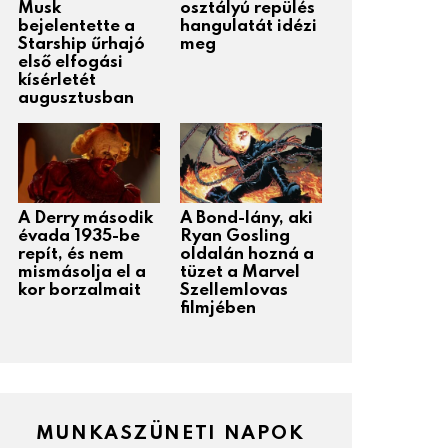
Musk
osztályú repülés
bejelentette a
hangulatát idézi
Starship űrhajó
meg
első elfogási
kísérletét
augusztusban
A Derry második
A Bond-lány, aki
évada 1935-be
Ryan Gosling
repít, és nem
oldalán hozná a
mismásolja el a
tüzet a Marvel
kor borzalmait
Szellemlovas
filmjében
MUNKASZÜNETI NAPOK