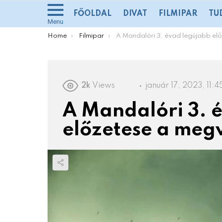
FŐOLDAL
DIVAT
FILMIPAR
TU
Menu
You are here:
Home
Filmipar
A Mandalóri 3. évad legújabb előzetese a megváltásról szól
2k
Views
január 17, 2023, 11:4
A Mandalóri 3. 
előzetese a megv