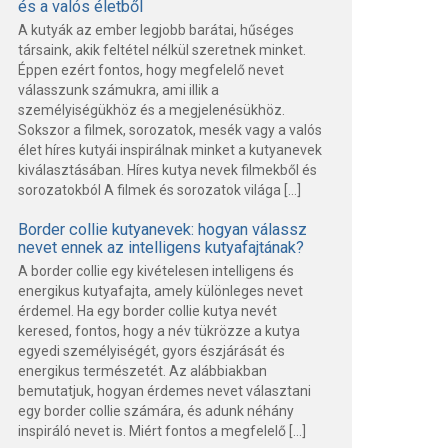
és a valós életből
A kutyák az ember legjobb barátai, hűséges
társaink, akik feltétel nélkül szeretnek minket.
Éppen ezért fontos, hogy megfelelő nevet
válasszunk számukra, ami illik a
személyiségükhöz és a megjelenésükhöz.
Sokszor a filmek, sorozatok, mesék vagy a valós
élet híres kutyái inspirálnak minket a kutyanevek
kiválasztásában. Híres kutya nevek filmekből és
sorozatokból A filmek és sorozatok világa […]
Border collie kutyanevek: hogyan válassz
nevet ennek az intelligens kutyafajtának?
A border collie egy kivételesen intelligens és
energikus kutyafajta, amely különleges nevet
érdemel. Ha egy border collie kutya nevét
keresed, fontos, hogy a név tükrözze a kutya
egyedi személyiségét, gyors észjárását és
energikus természetét. Az alábbiakban
bemutatjuk, hogyan érdemes nevet választani
egy border collie számára, és adunk néhány
inspiráló nevet is. Miért fontos a megfelelő […]