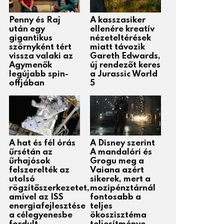
Penny és Raj
A kasszasiker
után egy
ellenére kreatív
gigantikus
nézeteltérések
szörnyként tért
miatt távozik
vissza valaki az
Gareth Edwards,
Agymenők
új rendezőt keres
legújabb spin-
a Jurassic World
offjában
5
A hat és fél órás
A Disney szerint
űrsétán az
A mandalóri és
űrhajósok
Grogu meg a
felszerelték az
Vaiana azért
utolsó
sikerek, mert a
rögzítőszerkezetet,
mozipénztárnál
amivel az ISS
fontosabb a
energiafejlesztése
teljes
a célegyenesbe
ökoszisztéma