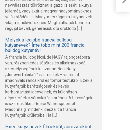
diva
névválasztás tükrözheti a gazdi ízlését, a kutya
jellemét, vagy akár a magyar hagyományokhoz
való kötődést is. Magyarországon a kutyanevek
világa rendkívül színes. Megtalálhatók benne a
régi, jól bevált, generációk óta öröklődő […]
Melyek a legjobb francia bulldog
kutyanevek? Íme több mint 200 francia
bulldog kutyanév!
A francia bulldog kicsi, de NAGY rajongótábora
van, részben édes, játékos és alkalmazkodó
személyiségének köszönhetően. Nagy
„denevérfüleikről” is ismertek – valamint
imádnivaló ráncaikról és tömör testükről. Ezek a
kutyafajták barátságosak és kevés
karbantartást igényelnek, és különösen
népszerűek a városlakók körében. A hírességek
is szeretik őket, Reese Witherspoontól
Madonnáig mindenki beszállt a francia
kutyafajták őrületébe. Ha […]
Híres kutya nevek filmekből, sorozatokból