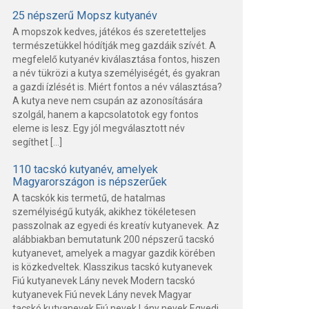
25 népszerű Mopsz kutyanév
A mopszok kedves, játékos és szeretetteljes
természetükkel hódítják meg gazdáik szívét. A
megfelelő kutyanév kiválasztása fontos, hiszen
a név tükrözi a kutya személyiségét, és gyakran
a gazdi ízlését is. Miért fontos a név választása?
A kutya neve nem csupán az azonosítására
szolgál, hanem a kapcsolatotok egy fontos
eleme is lesz. Egy jól megválasztott név
segíthet […]
110 tacskó kutyanév, amelyek
Magyarországon is népszerűek
A tacskók kis termetű, de hatalmas
személyiségű kutyák, akikhez tökéletesen
passzolnak az egyedi és kreatív kutyanevek. Az
alábbiakban bemutatunk 200 népszerű tacskó
kutyanevet, amelyek a magyar gazdik körében
is közkedveltek. Klasszikus tacskó kutyanevek
Fiú kutyanevek Lány nevek Modern tacskó
kutyanevek Fiú nevek Lány nevek Magyar
tacskó kutyanevek Fiú nevek Lány nevek Egyedi