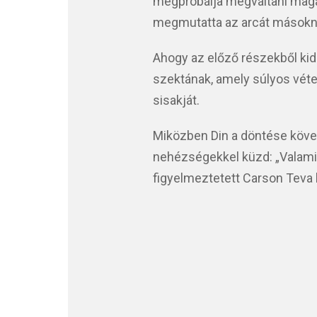
megpróbálja megváltani magát
megmutatta az arcát másokn
Ahogy az előző részekből kide
szektának, amely súlyos vétek
sisakját.
Miközben Din a döntése köve
nehézségekkel küzd: „Valami 
figyelmeztetett Carson Teva 