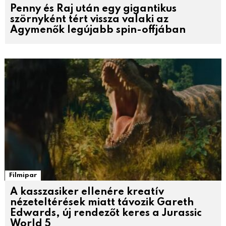
Penny és Raj után egy gigantikus
szörnyként tért vissza valaki az
Agymenők legújabb spin-offjában
Filmipar
A kasszasiker ellenére kreatív
nézeteltérések miatt távozik Gareth
Edwards, új rendezőt keres a Jurassic
World 5