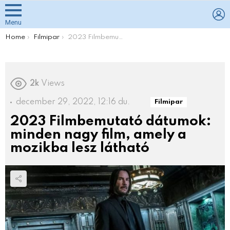
L
Menu
You are here:
Home
Filmipar
2023 Filmbemutató dátumok: minden nagy film, amely a mozikba lesz látható
2k
Views
december 29, 2022, 12:16 du.
Filmipar
2023 Filmbemutató dátumok:
minden nagy film, amely a
mozikba lesz látható