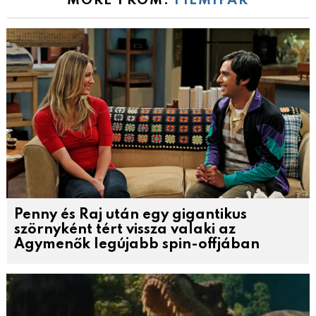
MORE FROM:
FILMIPAR
Penny és Raj után egy gigantikus
szörnyként tért vissza valaki az
Agymenők legújabb spin-offjában