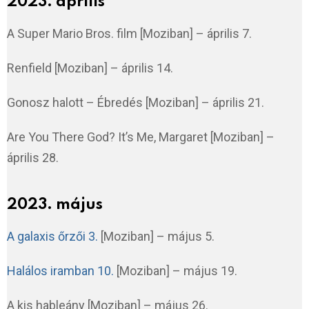
2023. április
A Super Mario Bros. film [Moziban] – április 7.
Renfield [Moziban] – április 14.
Gonosz halott – Ébredés [Moziban] – április 21.
Are You There God? It’s Me, Margaret [Moziban] –
április 28.
2023. május
A galaxis őrzői 3.
[Moziban] – május 5.
Halálos iramban 10.
[Moziban] – május 19.
A kis hableány [Moziban] – május 26.