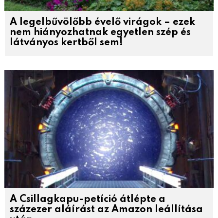
A legelbűvölőbb évelő virágok – ezek
nem hiányozhatnak egyetlen szép és
látványos kertből sem!
A Csillagkapu-petíció átlépte a
százezer aláírást az Amazon leállítása