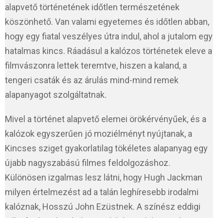
alapvető történetének időtlen természetének
köszönhető. Van valami egyetemes és időtlen abban,
hogy egy fiatal veszélyes útra indul, ahol a jutalom egy
hatalmas kincs. Ráadásul a kalózos történetek eleve a
filmvászonra lettek teremtve, hiszen a kaland, a
tengeri csaták és az árulás mind-mind remek
alapanyagot szolgáltatnak.
Mivel a történet alapvető elemei örökérvényűek, és a
kalózok egyszerűen jó moziélményt nyújtanak, a
Kincses sziget gyakorlatilag tökéletes alapanyag egy
újabb nagyszabású filmes feldolgozáshoz.
Különösen izgalmas lesz látni, hogy Hugh Jackman
milyen értelmezést ad a talán leghíresebb irodalmi
kalóznak, Hosszú John Ezüstnek. A színész eddigi