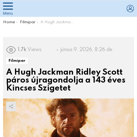
L
Menu
You are here:
Home
Filmipar
A Hugh Jackman Ridley Scott páros újragondolja a 143 éves Kincses Szigetet
1.7k
Views
június 9, 2026, 8:26 de.
Filmipar
A Hugh Jackman Ridley Scott
páros újragondolja a 143 éves
Kincses Szigetet