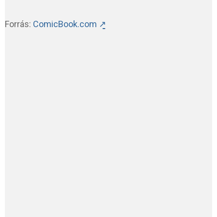
Forrás:
ComicBook.com ↗̱