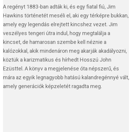
A regényt 1883-ban adták ki, és egy fiatal fiú, Jim
Hawkins történetét meséli el, aki egy térképre bukkan,
amely egy legendás elrejtett kincshez vezet. Jim
veszélyes tengeri útra indul, hogy megtalálja a
kincset, de hamarosan szembe kell néznie a
kalózokkal, akik mindenáron meg akarják akadályozni,
köztük a karizmatikus és hírhedt Hosszú John
Ezüsttel. A könyv a megjelenése óta népszerű, és
mára az egyik legnagyobb hatású kalandregénnyé vált,
amely generációk képzeletét ragadta meg.