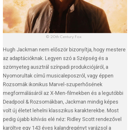
© 20th Century Fox
Hugh Jackman nem először bizonyítja, hogy mestere
az adaptációknak. Legyen szó a Szépség és a
szörnyeteg ausztrál színpadi produkciójáról, a
Nyomorultak című musicaleposzról, vagy éppen
Rozsomák ikonikus Marvel-szuperhősének
megformálásáról az X-Men-filmekben és a legutóbbi
Deadpool & Rozsomákban, Jackman mindig képes
volt új életet lehelni klasszikus karakterekbe. Most
pedig újabb kihívás elé néz: Ridley Scott rendezővel
karöltve egy 143 éves kalandregényt varázsol a