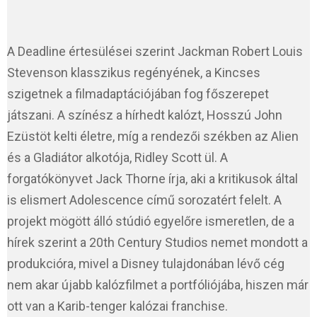
A Deadline értesülései szerint Jackman Robert Louis
Stevenson klasszikus regényének, a Kincses
szigetnek a filmadaptációjában fog főszerepet
játszani. A színész a hírhedt kalózt, Hosszú John
Ezüstöt kelti életre, míg a rendezői székben az Alien
és a Gladiátor alkotója, Ridley Scott ül. A
forgatókönyvet Jack Thorne írja, aki a kritikusok által
is elismert Adolescence című sorozatért felelt. A
projekt mögött álló stúdió egyelőre ismeretlen, de a
hírek szerint a 20th Century Studios nemet mondott a
produkcióra, mivel a Disney tulajdonában lévő cég
nem akar újabb kalózfilmet a portfóliójába, hiszen már
ott van a Karib-tenger kalózai franchise.