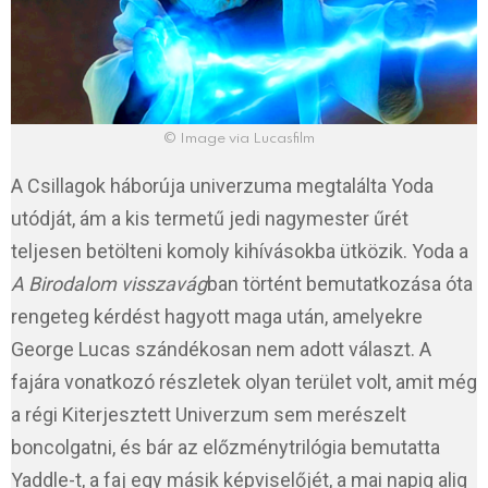
© Image via Lucasfilm
A Csillagok háborúja univerzuma megtalálta Yoda
utódját, ám a kis termetű jedi nagymester űrét
teljesen betölteni komoly kihívásokba ütközik. Yoda a
A Birodalom visszavág
ban történt bemutatkozása óta
rengeteg kérdést hagyott maga után, amelyekre
George Lucas szándékosan nem adott választ. A
fajára vonatkozó részletek olyan terület volt, amit még
a régi Kiterjesztett Univerzum sem merészelt
boncolgatni, és bár az előzménytrilógia bemutatta
Yaddle-t, a faj egy másik képviselőjét, a mai napig alig