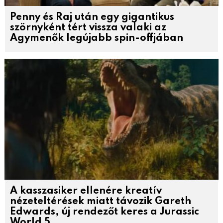
Penny és Raj után egy gigantikus
szörnyként tért vissza valaki az
Agymenők legújabb spin-offjában
A kasszasiker ellenére kreatív
nézeteltérések miatt távozik Gareth
Edwards, új rendezőt keres a Jurassic
World 5