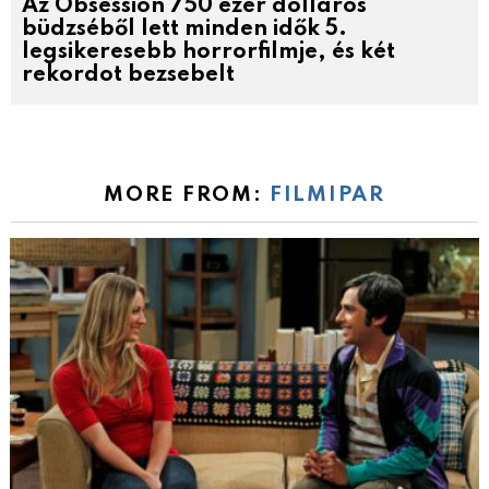
Az Obsession 750 ezer dolláros
büdzséből lett minden idők 5.
legsikeresebb horrorfilmje, és két
rekordot bezsebelt
MORE FROM:
FILMIPAR