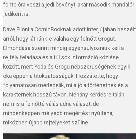
fontolóra veszi a jedi ösvényt, akár második mandalóri
jediként is.
Dave Filoni a ComicBooknak adott interjújában beszélt
arról, hogy látnánk-e valaha egy felnőtt Grogut.
Elmondása szerint mindig egyensúlyozniuk kell a
rejtély feladása és a túl sok információ közlése
között, mert Yoda és Grogu népszerűségének egyik
oka éppen a titokzatosságuk. Hozzátette, hogy
folyamatosan mérlegelik, mi a jó a történetnek és a
karakternek hosszú távon. Néhány kérdésre talán
nem is a felnőtté válás adna választ, de
mindenképpen mélyebb megértést nyújtana,
miközben újabb rejtélyeket szülne.