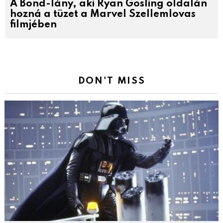
A Bond-lány, aki Ryan Gosling oldalán
hozná a tüzet a Marvel Szellemlovas
filmjében
DON'T MISS