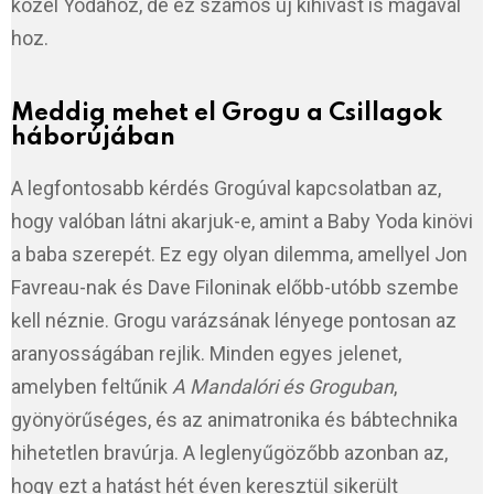
közel Yodához, de ez számos új kihívást is magával
hoz.
Meddig mehet el Grogu a Csillagok
háborújában
A legfontosabb kérdés Grogúval kapcsolatban az,
hogy valóban látni akarjuk-e, amint a Baby Yoda kinövi
a baba szerepét. Ez egy olyan dilemma, amellyel Jon
Favreau-nak és Dave Filoninak előbb-utóbb szembe
kell néznie. Grogu varázsának lényege pontosan az
aranyosságában rejlik. Minden egyes jelenet,
amelyben feltűnik
A Mandalóri és Groguban
,
gyönyörűséges, és az animatronika és bábtechnika
hihetetlen bravúrja. A leglenyűgözőbb azonban az,
hogy ezt a hatást hét éven keresztül sikerült