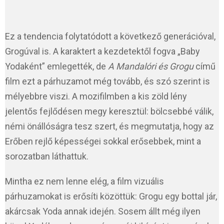
Ez a tendencia folytatódott a következő generációval,
Grogúval is. A karaktert a kezdetektől fogva „Baby
Yodaként” emlegették, de
A Mandalóri és Grogu
című
film ezt a párhuzamot még tovább, és szó szerint is
mélyebbre viszi. A mozifilmben a kis zöld lény
jelentős fejlődésen megy keresztül: bölcsebbé válik,
némi önállóságra tesz szert, és megmutatja, hogy az
Erőben rejlő képességei sokkal erősebbek, mint a
sorozatban láthattuk.
Mintha ez nem lenne elég, a film vizuális
párhuzamokat is erősíti közöttük: Grogu egy bottal jár,
akárcsak Yoda annak idején. Sosem állt még ilyen