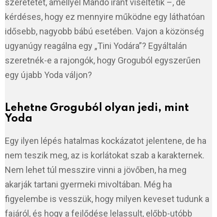
szeretetet, amellyel Mando iránt viseltetik –, de
kérdéses, hogy ez mennyire működne egy láthatóan
idősebb, nagyobb bábú esetében. Vajon a közönség
ugyanúgy reagálna egy „Tini Yodára”? Egyáltalán
szeretnék-e a rajongók, hogy Groguból egyszerűen
egy újabb Yoda váljon?
Lehetne Groguból olyan jedi, mint
Yoda
Egy ilyen lépés hatalmas kockázatot jelentene, de ha
nem teszik meg, az is korlátokat szab a karakternek.
Nem lehet túl messzire vinni a jövőben, ha meg
akarják tartani gyermeki mivoltában. Még ha
figyelembe is vesszük, hogy milyen keveset tudunk a
fajáról, és hogy a fejlődése lelassult, előbb-utóbb