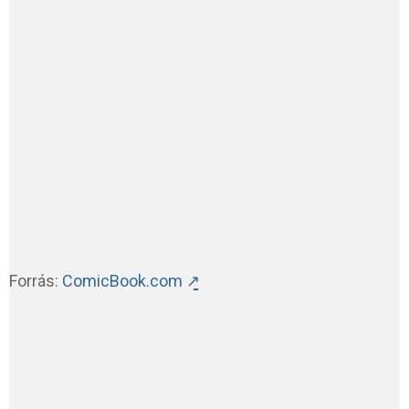
Forrás:
ComicBook.com ↗̱