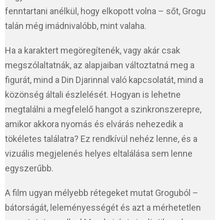
fenntartani anélkül, hogy elkopott volna – sőt, Grogu
talán még imádnivalóbb, mint valaha.
Ha a karaktert megöregítenék, vagy akár csak
megszólaltatnák, az alapjaiban változtatná meg a
figurát, mind a Din Djarinnal való kapcsolatát, mind a
közönség általi észlelését. Hogyan is lehetne
megtalálni a megfelelő hangot a szinkronszerepre,
amikor akkora nyomás és elvárás nehezedik a
tökéletes találatra? Ez rendkívül nehéz lenne, és a
vizuális megjelenés helyes eltalálása sem lenne
egyszerűbb.
A film ugyan mélyebb rétegeket mutat Groguból –
bátorságát, leleményességét és azt a mérhetetlen