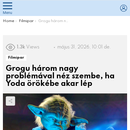
L
Menu
You are here:
Home
Filmipar
Grogu három nagy problémával néz szembe, ha Yoda örökébe akar lép
1.3k
Views
május 31, 2026, 10:01 de.
Filmipar
Grogu három nagy
problémával néz szembe, ha
Yoda örökébe akar lép