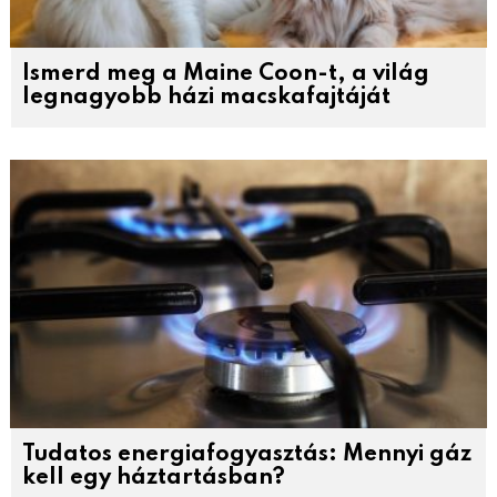
Ismerd meg a Maine Coon-t, a világ
legnagyobb házi macskafajtáját
Tudatos energiafogyasztás: Mennyi gáz
kell egy háztartásban?