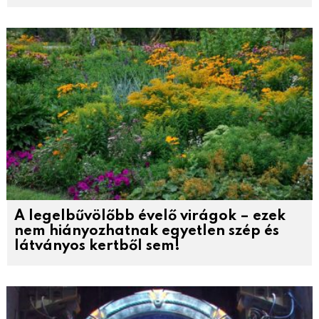
A legelbűvölőbb évelő virágok – ezek
nem hiányozhatnak egyetlen szép és
látványos kertből sem!