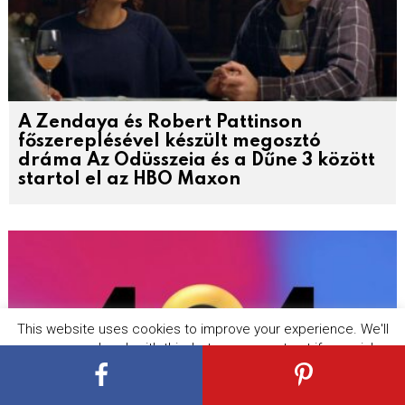
A Zendaya és Robert Pattinson
főszereplésével készült megosztó
dráma Az Odüsszeia és a Dűne 3 között
startol el az HBO Maxon
This website uses cookies to improve your experience. We'll
assume you're ok with this, but you can opt-out if you wish.
Cookie settings
ACCEPT