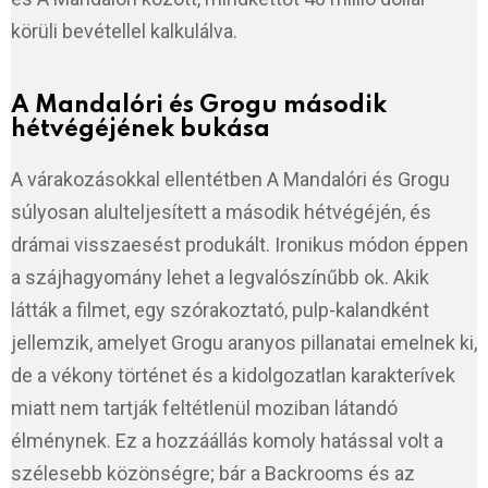
körüli bevétellel kalkulálva.
A Mandalóri és Grogu második
hétvégéjének bukása
A várakozásokkal ellentétben A Mandalóri és Grogu
súlyosan alulteljesített a második hétvégéjén, és
drámai visszaesést produkált. Ironikus módon éppen
a szájhagyomány lehet a legvalószínűbb ok. Akik
látták a filmet, egy szórakoztató, pulp-kalandként
jellemzik, amelyet Grogu aranyos pillanatai emelnek ki,
de a vékony történet és a kidolgozatlan karakterívek
miatt nem tartják feltétlenül moziban látandó
élménynek. Ez a hozzáállás komoly hatással volt a
szélesebb közönségre; bár a Backrooms és az