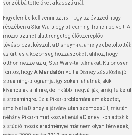
vonzóbbá tette őket a kasszáknál.
Figyelembe kell venni azt is, hogy az évtized nagy
részében a Star Wars egy streaming-franchise volt. A
mozis szünet alatt rengeteg élőszereplős
tévésorozat készült a Disney+-ra, amelyek betöltötték
az űrt, és a közönség hozzászokott ahhoz, hogy
otthon nézze az új Star Wars-tartalmakat. Különösen
fontos, hogy
A Mandalóri
volt a Disney zászlóshajó
streaming-programja, így sokan lehetnek, akik
kíváncsiak a filmre, de inkább megvárják, amíg felkerül
a streamingre. Ez a Pixar-problémára emlékeztet,
amellyel a Disney a járvány után szembesült; miután
néhány Pixar-filmet közvetlenül a Disney+-on adtak ki,
a stúdió mozis eredményei már nem olyan fényesek,