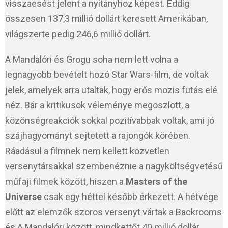
visszaesést jelent a nyitányhoz képest. Eddig
összesen 137,3 millió dollárt keresett Amerikában,
világszerte pedig 246,6 millió dollárt.
A Mandalóri és Grogu soha nem lett volna a
legnagyobb bevételt hozó Star Wars-film, de voltak
jelek, amelyek arra utaltak, hogy erős mozis futás elé
néz. Bár a kritikusok véleménye megoszlott, a
közönségreakciók sokkal pozitívabbak voltak, ami jó
szájhagyományt sejtetett a rajongók körében.
Ráadásul a filmnek nem kellett közvetlen
versenytársakkal szembenéznie a nagyköltségvetésű
műfaji filmek között, hiszen a
Masters of the
Universe
csak egy héttel később érkezett. A hétvége
előtt az elemzők szoros versenyt vártak a Backrooms
és A Mandalóri között, mindkettőt 40 millió dollár