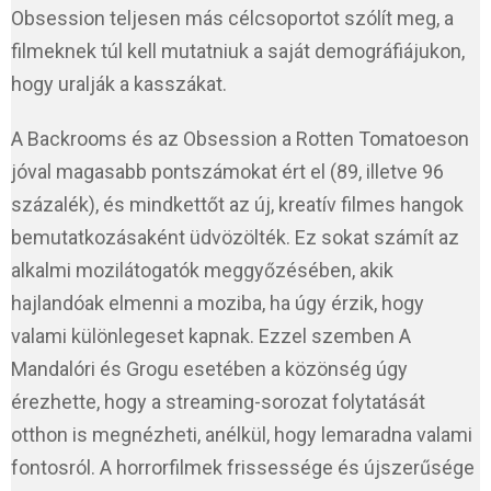
Obsession teljesen más célcsoportot szólít meg, a
filmeknek túl kell mutatniuk a saját demográfiájukon,
hogy uralják a kasszákat.
A Backrooms és az Obsession a Rotten Tomatoeson
jóval magasabb pontszámokat ért el (89, illetve 96
százalék), és mindkettőt az új, kreatív filmes hangok
bemutatkozásaként üdvözölték. Ez sokat számít az
alkalmi mozilátogatók meggyőzésében, akik
hajlandóak elmenni a moziba, ha úgy érzik, hogy
valami különlegeset kapnak. Ezzel szemben A
Mandalóri és Grogu esetében a közönség úgy
érezhette, hogy a streaming-sorozat folytatását
otthon is megnézheti, anélkül, hogy lemaradna valami
fontosról. A horrorfilmek frissessége és újszerűsége