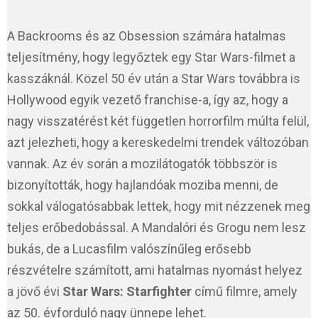
A Backrooms és az Obsession számára hatalmas
teljesítmény, hogy legyőztek egy Star Wars-filmet a
kasszáknál. Közel 50 év után a Star Wars továbbra is
Hollywood egyik vezető franchise-a, így az, hogy a
nagy visszatérést két független horrorfilm múlta felül,
azt jelezheti, hogy a kereskedelmi trendek változóban
vannak. Az év során a mozilátogatók többször is
bizonyították, hogy hajlandóak moziba menni, de
sokkal válogatósabbak lettek, hogy mit nézzenek meg
teljes erőbedobással. A Mandalóri és Grogu nem lesz
bukás, de a Lucasfilm valószínűleg erősebb
részvételre számított, ami hatalmas nyomást helyez
a jövő évi
Star Wars: Starfighter
című filmre, amely
az 50. évforduló nagy ünnepe lehet.