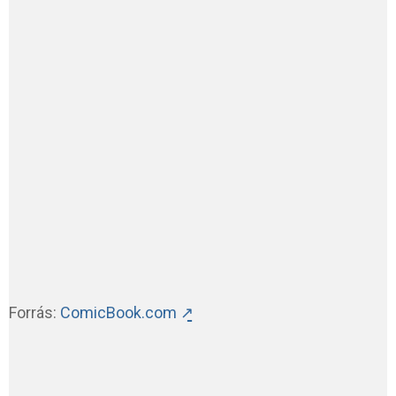
Forrás:
ComicBook.com ↗̱