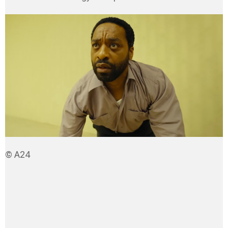
© A24