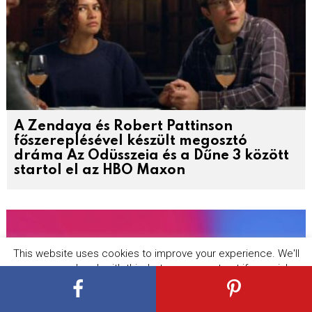
A Zendaya és Robert Pattinson
főszereplésével készült megosztó
dráma Az Odüsszeia és a Dűne 3 között
startol el az HBO Maxon
This website uses cookies to improve your experience. We'll
assume you're ok with this, but you can opt-out if you wish.
Cookie settings
ACCEPT