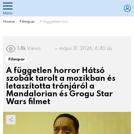
L
Menu
You are here:
Home
Filmipar
A független horror Hátsó szobák tarolt a mozikban és letaszította trónjáról a Mandalorian és Grogu Star Wars filmet
1.8k
Views
május 31, 2026, 6:40 du.
Filmipar
A független horror Hátsó
szobák tarolt a mozikban és
letaszította trónjáról a
Mandalorian és Grogu Star
Wars filmet