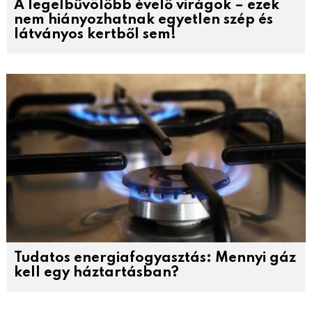
A legelbűvölőbb évelő virágok – ezek
nem hiányozhatnak egyetlen szép és
látványos kertből sem!
Tudatos energiafogyasztás: Mennyi gáz
kell egy háztartásban?