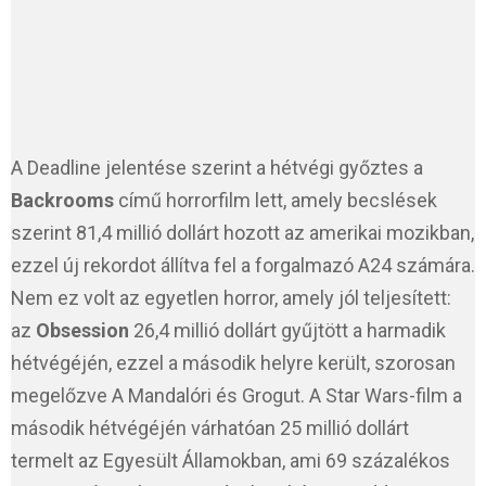
A Deadline jelentése szerint a hétvégi győztes a
Backrooms
című horrorfilm lett, amely becslések
szerint 81,4 millió dollárt hozott az amerikai mozikban,
ezzel új rekordot állítva fel a forgalmazó A24 számára.
Nem ez volt az egyetlen horror, amely jól teljesített:
az
Obsession
26,4 millió dollárt gyűjtött a harmadik
hétvégéjén, ezzel a második helyre került, szorosan
megelőzve A Mandalóri és Grogut. A Star Wars-film a
második hétvégéjén várhatóan 25 millió dollárt
termelt az Egyesült Államokban, ami 69 százalékos