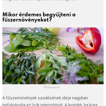
Mikor érdemes begyűjteni a
fűszernövényeket?
©Unsplash
A fűszernövények szedésének ideje nagyban
befolyásolja az ízük intenzitását. A legjobb, ha kora