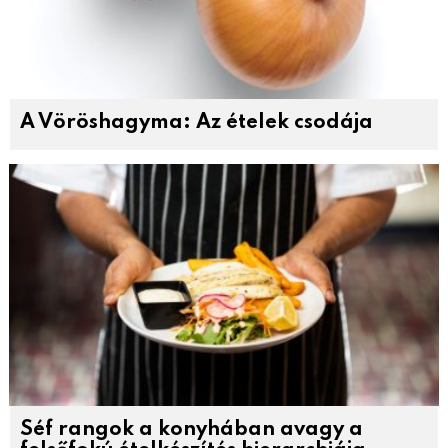
A Vöröshagyma: Az ételek csodája
Séf rangok a konyhában avagy a