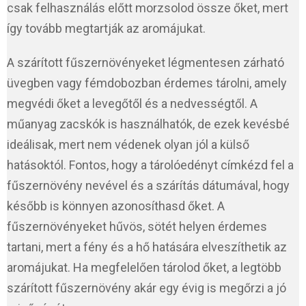
csak felhasználás előtt morzsolod össze őket, mert
így tovább megtartják az aromájukat.
A szárított fűszernövényeket légmentesen zárható
üvegben vagy fémdobozban érdemes tárolni, amely
megvédi őket a levegőtől és a nedvességtől. A
műanyag zacskók is használhatók, de ezek kevésbé
ideálisak, mert nem védenek olyan jól a külső
hatásoktól. Fontos, hogy a tárolóedényt címkézd fel a
fűszernövény nevével és a szárítás dátumával, hogy
később is könnyen azonosíthasd őket. A
fűszernövényeket hűvös, sötét helyen érdemes
tartani, mert a fény és a hő hatására elveszíthetik az
aromájukat. Ha megfelelően tárolod őket, a legtöbb
szárított fűszernövény akár egy évig is megőrzi a jó