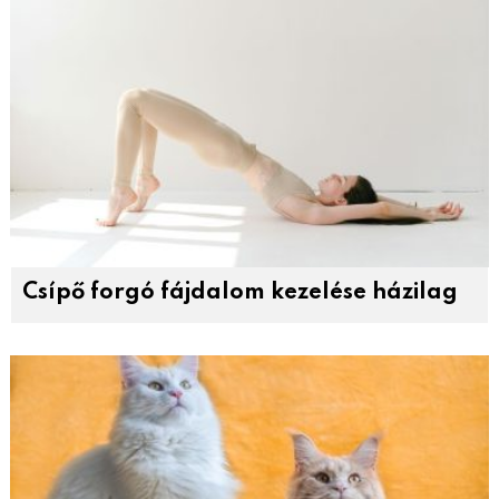
Csípő forgó fájdalom kezelése házilag