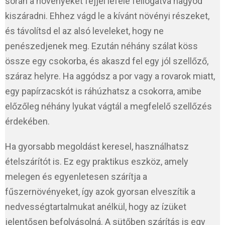
során a növényeket fejjel lefelé fellógatva hagyod
kiszáradni. Ehhez vágd le a kívánt növényi részeket,
és távolítsd el az alsó leveleket, hogy ne
penészedjenek meg. Ezután néhány szálat köss
össze egy csokorba, és akaszd fel egy jól szellőző,
száraz helyre. Ha aggódsz a por vagy a rovarok miatt,
egy papírzacskót is ráhúzhatsz a csokorra, amibe
előzőleg néhány lyukat vágtál a megfelelő szellőzés
érdekében.
Ha gyorsabb megoldást keresel, használhatsz
ételszárítót is. Ez egy praktikus eszköz, amely
melegen és egyenletesen szárítja a
fűszernövényeket, így azok gyorsan elveszítik a
nedvességtartalmukat anélkül, hogy az ízüket
jelentősen befolyásolná. A sütőben szárítás is egy