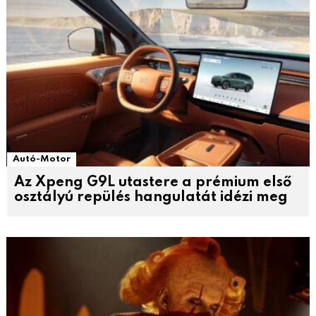
Autó-Motor
Az Xpeng G9L utastere a prémium első
osztályú repülés hangulatát idézi meg