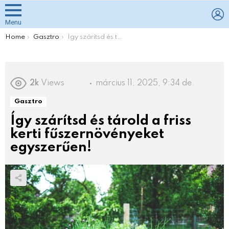
L
Menu
You are here:
Home
Gasztro
Így szárítsd és tárold a friss kerti fűszernövényeket egyszerűen!
2k
Views
március 11, 2025, 9:34 de.
Gasztro
Így szárítsd és tárold a friss
kerti fűszernövényeket
egyszerűen!