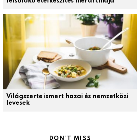
felsőfokú ételkészítés hierarchiája
Világszerte ismert hazai és nemzetközi
levesek
DON'T MISS