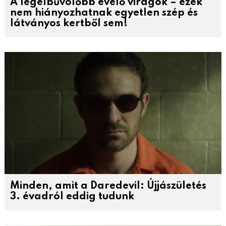
A legelbűvölőbb évelő virágok – ezek
nem hiányozhatnak egyetlen szép és
látványos kertből sem!
Minden, amit a Daredevil: Újjászületés
3. évadról eddig tudunk