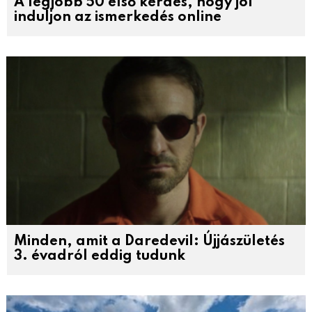
A legjobb 50 első kérdés, hogy jól
induljon az ismerkedés online
Minden, amit a Daredevil: Újjászületés
3. évadról eddig tudunk