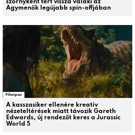
szörnyként tért vissza valaki az
Agymenők legújabb spin-offjában
Filmipar
A kasszasiker ellenére kreatív
nézeteltérések miatt távozik Gareth
Edwards, új rendezőt keres a Jurassic
World 5