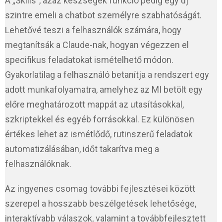
A „Skills”, azaz készségek funkció pedig egy új
szintre emeli a chatbot személyre szabhatóságát.
Lehetővé teszi a felhasználók számára, hogy
megtanítsák a Claude-nak, hogyan végezzen el
specifikus feladatokat ismételhető módon.
Gyakorlatilag a felhasználó betanítja a rendszert egy
adott munkafolyamatra, amelyhez az MI betölt egy
előre meghatározott mappát az utasításokkal,
szkriptekkel és egyéb forrásokkal. Ez különösen
értékes lehet az ismétlődő, rutinszerű feladatok
automatizálásában, időt takarítva meg a
felhasználóknak.
Az ingyenes csomag további fejlesztései között
szerepel a hosszabb beszélgetések lehetősége,
interaktívabb válaszok, valamint a továbbfejlesztett