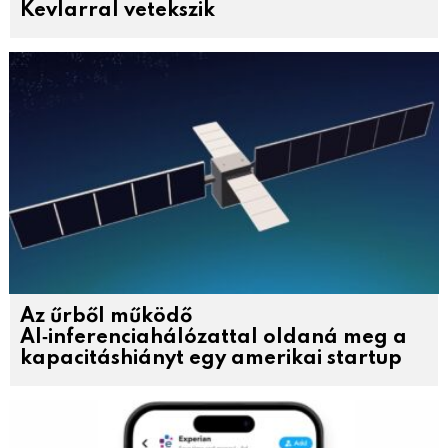
Kevlarral vetekszik
Az űrből működő
AI‑inferenciahálózattal oldaná meg a
kapacitáshiányt egy amerikai startup