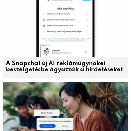
A Snapchat új AI reklámügynökei
beszélgetésbe ágyazzák a hirdetéseket