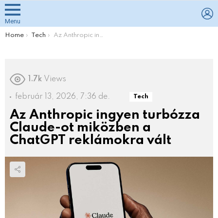
L
Menu
You are here:
Home
Tech
Az Anthropic ingyen turbózza Claude-ot miközben a ChatGPT reklámokra vált
1.7k
Views
február 13, 2026, 7:36 de.
Tech
Az Anthropic ingyen turbózza
Claude-ot miközben a
ChatGPT reklámokra vált