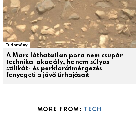
Tudomány
A Mars láthatatlan pora nem csupán
technikai akadály, hanem súlyos
szilikát- és perklorátmérgezés
fenyegeti a jövő űrhajósait
MORE FROM:
TECH