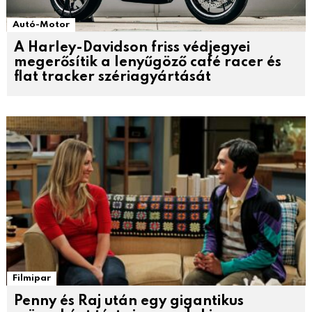
Autó-Motor
A Harley-Davidson friss védjegyei
megerősítik a lenyűgöző café racer és
flat tracker szériagyártását
Filmipar
Penny és Raj után egy gigantikus