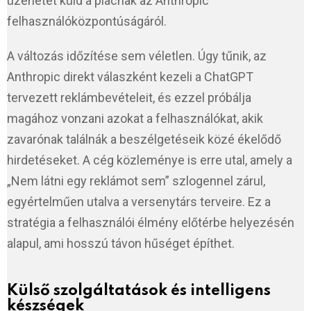
üzenetet küld a piacnak az Anthropic
felhasználóközpontúságáról.
A változás időzítése sem véletlen. Úgy tűnik, az
Anthropic direkt válaszként kezeli a ChatGPT
tervezett reklámbevételeit, és ezzel próbálja
magához vonzani azokat a felhasználókat, akik
zavarónak találnák a beszélgetéseik közé ékelődő
hirdetéseket. A cég közleménye is erre utal, amely a
„Nem látni egy reklámot sem” szlogennel zárul,
egyértelműen utalva a versenytárs terveire. Ez a
stratégia a felhasználói élmény előtérbe helyezésén
alapul, ami hosszú távon hűséget építhet.
Külső szolgáltatások és intelligens
készségek