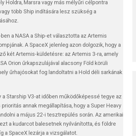
y Holdra, Marsra vagy más mélyűri célpontra
vagy több Ship indítására lesz szükség a
tásához.
-ben a NASA a Ship-et választotta az Artemis
mpjának. A SpaceX jelenleg azon dolgozik, hogy a
ző két Artemis-küldetésre: az Artemis 3-ra, amely
SA Orion űrkapszulájával alacsony Föld körüli
mely űrhajósokat fog landoltatni a Hold déli sarkának
y a Starship V3-at időben működőképessé tegye az
 prioritás annak megállapítása, hogy a Super Heavy
ndolni a május 22-i tesztrepülés során. Az amerikai
t a kudarcot balesetnek nyilvánította, és földre
g a SpaceX lezárja a vizsgálatot.