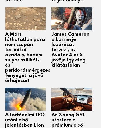
fordult
teljesítménye
A Mars
James Cameron
láthatatlan pora
a karrierje
nem csupán
lezárását
technikai
tervezi, az
akadály, hanem
Avatar 4 és 5
súlyos szilikát-
jövője így elég
és
kilátástalan
perklorátmérgezés
fenyegeti a jövő
űrhajósait
A történelmi IPO
Az Xpeng G9L
utáni első
utastere a
jelentésben Elon
prémium első