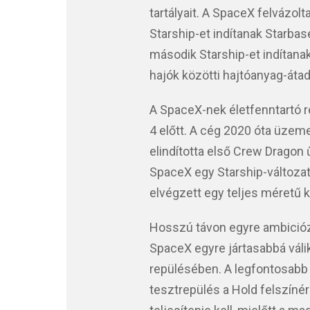
tartályait. A SpaceX felvázol
Starship-et indítanak Starbas
második Starship-et indítana
hajók közötti hajtóanyag-átadá
A SpaceX-nek életfenntartó re
4 előtt. A cég 2020 óta üzeme
elindította első Crew Dragon
SpaceX egy Starship-változat
elvégzett egy teljes méretű 
Hosszú távon egyre ambicióz
SpaceX egyre jártasabbá váli
repülésében. A legfontosabb 
tesztrepülés a Hold felszíné