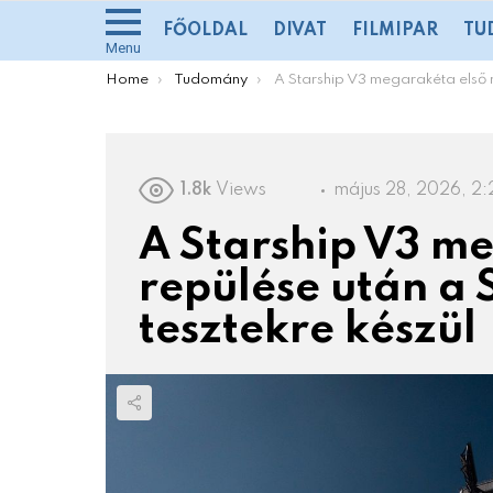
FŐOLDAL
DIVAT
FILMIPAR
TU
Menu
You are here:
Home
Tudomány
A Starship V3 megarakéta első repülése után a SpaceX a tankolási tesztekre ké
1.8k
Views
május 28, 2026, 2:
A Starship V3 m
repülése után a 
tesztekre készül