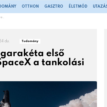
DOMÁNY
OTTHON
GASZTRO
ÉLETMÓD
UTAZÁ
szül
24 du.
Tudomány
egarakéta első
SpaceX a tankolási