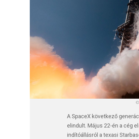
©
A SpaceX következő generáció
elindult. Május 22-én a cég e
indítóállásról a texasi Starba