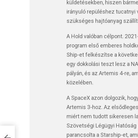
küldetésekben, hiszen bármel
irányuló repüléshez tucatnyi 
szükséges hajtóanyag szállí
A Hold valóban célpont. 2021
program első emberes holdko
Ship-et felkészítse a követke
egy dokkolási teszt lesz a NA
pályán, és az Artemis 4-re, a
közelében.
A SpaceX azon dolgozik, hog
Artemis 3-hoz. Az elsődleges
miért nem tudott sikeresen la
Szövetségi Légügyi Hatóság ez
parancsolta a Starship-et, amí
 és