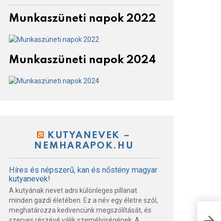
Munkaszüneti napok 2022
Munkaszüneti napok 2024
KUTYANEVEK –
NEMHARAPOK.HU
Híres és népszerű, kan és nőstény magyar
kutyanevek!
A kutyának nevet adni különleges pillanat
minden gazdi életében. Ez a név egy életre szól,
meghatározza kedvencünk megszólítását, és
A P
Hol
szerves részévé válik személyiségének. A