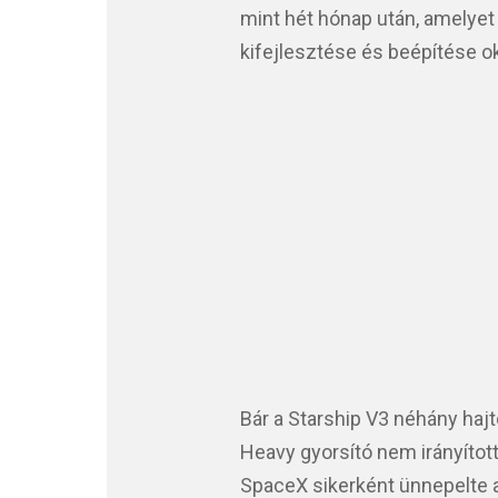
mint hét hónap után, amelye
kifejlesztése és beépítése o
Bár a Starship V3 néhány haj
Heavy gyorsító nem irányítot
SpaceX sikerként ünnepelte a