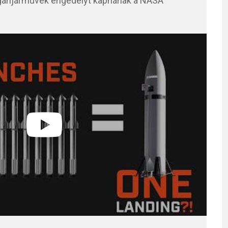
 magánjárművek engedélyt kapnának a NASA