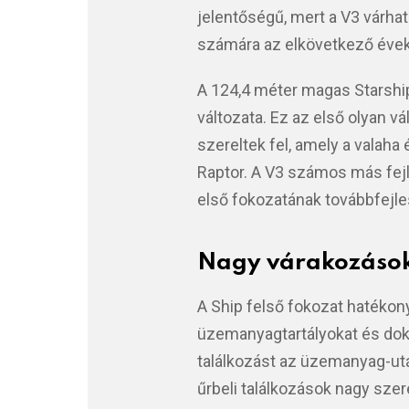
jelentőségű, mert a V3 várhat
számára az elkövetkező éve
A 124,4 méter magas Starship
változata. Ez az első olyan v
szereltek fel, amely a valaha
Raptor. A V3 számos más fejl
első fokozatának továbbfejl
Nagy várakozások 
A Ship felső fokozat hatékon
üzemanyagtartályokat és dokk
találkozást az üzemanyag-után
űrbeli találkozások nagy szer