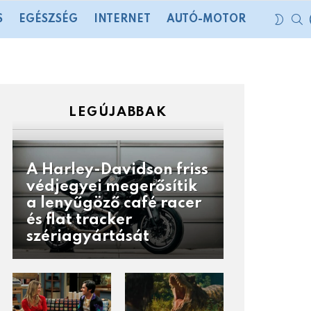
S
SWIT
S
EGÉSZSÉG
INTERNET
AUTÓ-MOTOR
SKIN
LEGÚJABBAK
A Harley-Davidson friss
védjegyei megerősítik
a lenyűgöző café racer
és flat tracker
szériagyártását