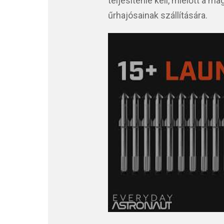
teljesítenie kell, mielőtt a
űrhajósainak szállítására.