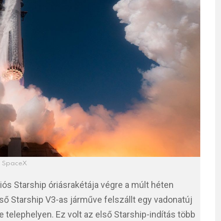
 SpaceX
s Starship óriásrakétája végre a múlt héten
lső Starship V3-as járműve felszállt egy vadonatúj
se telephelyen. Ez volt az első Starship-indítás több