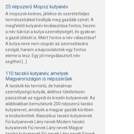
25 népszerű Mopsz kutyanév
A mopszok kedves, játékos és szeretetteljes
természetükkel hódítják meg gazdáik szívét. A
megfelelő kutyanév kiválasztása fontos, hiszen
a név tükrözi a kutya személyiségét, és gyakran
a gazdi ízlését is. Miért fontos a név választása?
A kutya neve nem csupán az azonosítására
szolgál, hanem a kapcsolatotok egy fontos
eleme is lesz. Egy jól megválasztott név
segíthet […]
110 tacskó kutyanév, amelyek
Magyarországon is népszerűek
A tacskók kis termetű, de hatalmas
személyiségű kutyák, akikhez tökéletesen
passzolnak az egyedi és kreatív kutyanevek. Az
alábbiakban bemutatunk 200 népszerű tacskó
kutyanevet, amelyek a magyar gazdik körében
is közkedveltek. Klasszikus tacskó kutyanevek
Fiú kutyanevek Lány nevek Modern tacskó
kutyanevek Fiú nevek Lány nevek Magyar
tacskó kutyanevek Fiú nevek Lány nevek Egyedi