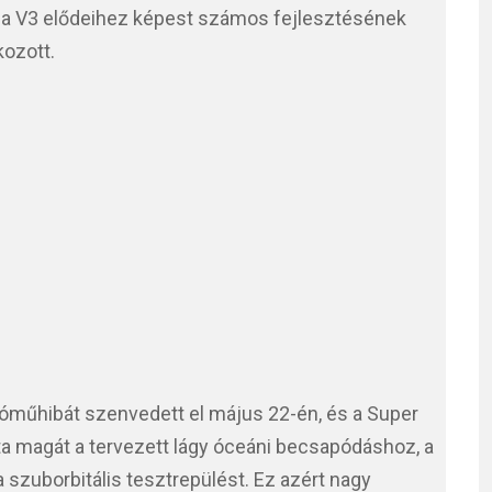
t a V3 elődeihez képest számos fejlesztésének
kozott.
tóműhibát szenvedett el május 22-én, és a Super
ta magát a tervezett lágy óceáni becsapódáshoz, a
 szuborbitális tesztrepülést. Ez azért nagy