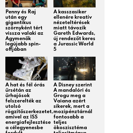
Penny és Raj
A kasszasiker
után egy
ellenére kreatív
gigantikus
nézeteltérések
szörnyként tért
miatt távozik
vissza valaki az
Gareth Edwards,
Agymenők
új rendezőt keres
legújabb spin-
a Jurassic World
offjában
5
A hat és fél órás
A Disney szerint
űrsétán az
A mandalóri és
űrhajósok
Grogu meg a
felszerelték az
Vaiana azért
utolsó
sikerek, mert a
rögzítőszerkezetet,
mozipénztárnál
amivel az ISS
fontosabb a
energiafejlesztése
teljes
a célegyenesbe
ökoszisztéma