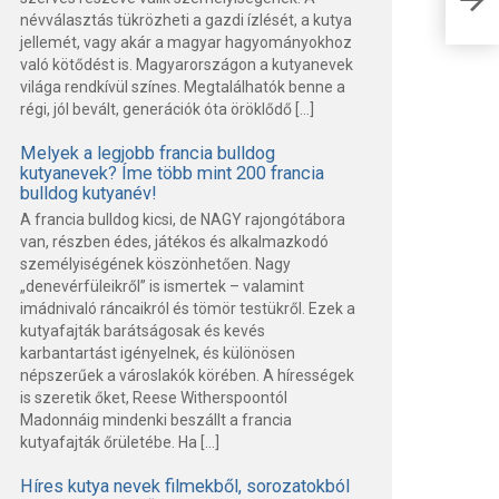
elá
névválasztás tükrözheti a gazdi ízlését, a kutya
jellemét, vagy akár a magyar hagyományokhoz
való kötődést is. Magyarországon a kutyanevek
világa rendkívül színes. Megtalálhatók benne a
régi, jól bevált, generációk óta öröklődő […]
Melyek a legjobb francia bulldog
kutyanevek? Íme több mint 200 francia
bulldog kutyanév!
A francia bulldog kicsi, de NAGY rajongótábora
van, részben édes, játékos és alkalmazkodó
személyiségének köszönhetően. Nagy
„denevérfüleikről” is ismertek – valamint
imádnivaló ráncaikról és tömör testükről. Ezek a
kutyafajták barátságosak és kevés
karbantartást igényelnek, és különösen
népszerűek a városlakók körében. A hírességek
is szeretik őket, Reese Witherspoontól
Madonnáig mindenki beszállt a francia
kutyafajták őrületébe. Ha […]
Híres kutya nevek filmekből, sorozatokból