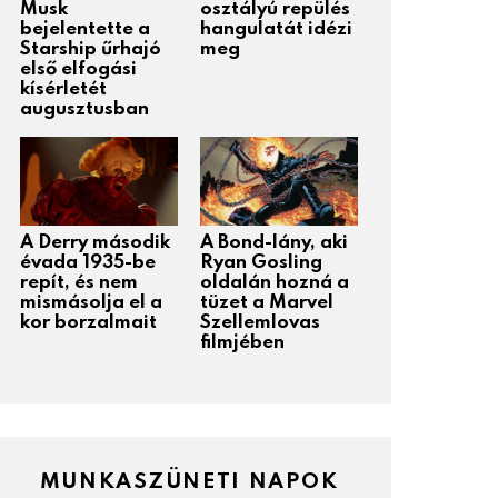
Musk
osztályú repülés
bejelentette a
hangulatát idézi
Starship űrhajó
meg
első elfogási
kísérletét
augusztusban
A Derry második
A Bond-lány, aki
évada 1935-be
Ryan Gosling
repít, és nem
oldalán hozná a
mismásolja el a
tüzet a Marvel
kor borzalmait
Szellemlovas
filmjében
MUNKASZÜNETI NAPOK