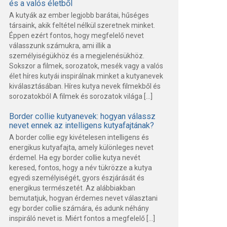
és a valós életből
A kutyák az ember legjobb barátai, hűséges
társaink, akik feltétel nélkül szeretnek minket.
Éppen ezért fontos, hogy megfelelő nevet
válasszunk számukra, ami illik a
személyiségükhöz és a megjelenésükhöz.
Sokszor a filmek, sorozatok, mesék vagy a valós
élet híres kutyái inspirálnak minket a kutyanevek
kiválasztásában. Híres kutya nevek filmekből és
sorozatokból A filmek és sorozatok világa […]
Border collie kutyanevek: hogyan válassz
nevet ennek az intelligens kutyafajtának?
A border collie egy kivételesen intelligens és
energikus kutyafajta, amely különleges nevet
érdemel. Ha egy border collie kutya nevét
keresed, fontos, hogy a név tükrözze a kutya
egyedi személyiségét, gyors észjárását és
energikus természetét. Az alábbiakban
bemutatjuk, hogyan érdemes nevet választani
egy border collie számára, és adunk néhány
inspiráló nevet is. Miért fontos a megfelelő […]