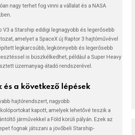
óan nagy terhet fog vinni a vállalat és a NASA
kben.
 V3 a Starship eddigi legnagyobb és legerősebb
áltozat, amelyet a SpaceX új Raptor 3 hajtóművével
 épített legkarcsúbb, legkönnyebb és legerősebb
esztéssel is büszkélkedhet, például a Super Heavy
esztett üzemanyag-átadó rendszerével.
és a következő lépések
yabb hajtórendszert, nagyobb
olóportokat kapott, amelyek lehetővé teszik a
töltő járművekkel a Föld körüli pályán. Ezek az
epet fognak játszani a jövőbeli Starship-