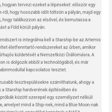
ta, hogyan tervezi ezeket a lépéseket: először egy
e-ről, hogy hosszabb időt töltsön a pályán, majd egy
k, hogy találkozzon az elsővel, és bemutassa a
st a Föld körüli pályán.
ndszert is integrálnia kell a Starship-be az Artemis
ltet életfenntartó rendszereket az űrben, amikor
 űrhajós küldetését a Nemzetközi Űrállomásra. A
on is dolgozik ebből a technológiából, és már
kabinmodullal kapcsolatos tesztet.
usabb tesztrepülésekre számíthatunk, ahogy a
k a Starship hardverének építésében és
próbák között szerepel egy személyzet nélküli
re, amelyet mind a Ship-nek, mind a Blue Moon-nak