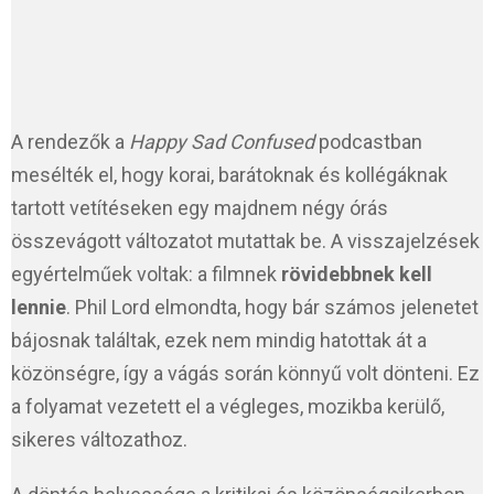
A rendezők a
Happy Sad Confused
podcastban
mesélték el, hogy korai, barátoknak és kollégáknak
tartott vetítéseken egy majdnem négy órás
összevágott változatot mutattak be. A visszajelzések
egyértelműek voltak: a filmnek
rövidebbnek kell
lennie
. Phil Lord elmondta, hogy bár számos jelenetet
bájosnak találtak, ezek nem mindig hatottak át a
közönségre, így a vágás során könnyű volt dönteni. Ez
a folyamat vezetett el a végleges, mozikba kerülő,
sikeres változathoz.