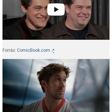
Forrás:
ComicBook.com ↗̱