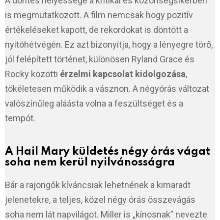
A döntés helyessége a kritikai és közönségsikerben
is megmutatkozott. A film nemcsak hogy pozitív
értékeléseket kapott, de rekordokat is döntött a
nyitóhétvégén. Ez azt bizonyítja, hogy a lényegre törő,
jól felépített történet, különösen Ryland Grace és
Rocky közötti
érzelmi kapcsolat kidolgozása
,
tökéletesen működik a vásznon. A négyórás változat
valószínűleg aláásta volna a feszültséget és a
tempót.
A
Hail Mary küldetés négy órás
vágat
soha nem kerül nyilvánosságra
Bár a rajongók kíváncsiak lehetnének a kimaradt
jelenetekre, a teljes, közel négy órás összevágás
soha nem lát napvilágot. Miller is „kínosnak” nevezte