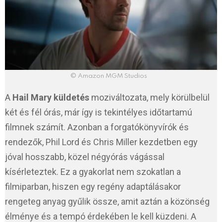
© Amazon MGM Studios
A
Hail Mary küldetés
moziváltozata, mely körülbelül
két és fél órás, már így is tekintélyes időtartamú
filmnek számít. Azonban a forgatókönyvírók és
rendezők, Phil Lord és Chris Miller kezdetben egy
jóval hosszabb, közel négyórás vágással
kísérleteztek. Ez a gyakorlat nem szokatlan a
filmiparban, hiszen egy regény adaptálásakor
rengeteg anyag gyűlik össze, amit aztán a közönség
élménye és a tempó érdekében le kell küzdeni. A