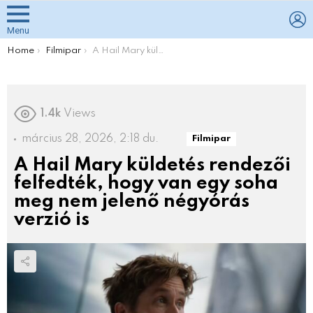
L
Menu
You are here:
Home
Filmipar
A Hail Mary küldetés rendezői felfedték, hogy van egy soha meg nem jelenő négyórás verzió is
1.4k
Views
március 28, 2026, 2:18 du.
Filmipar
A Hail Mary küldetés rendezői
felfedték, hogy van egy soha
meg nem jelenő négyórás
verzió is