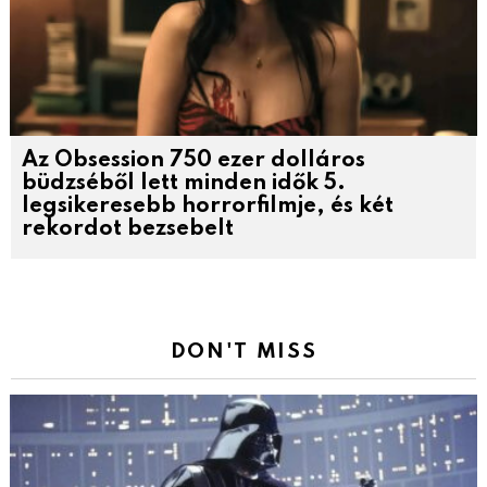
Az Obsession 750 ezer dolláros
büdzséből lett minden idők 5.
legsikeresebb horrorfilmje, és két
rekordot bezsebelt
DON'T MISS