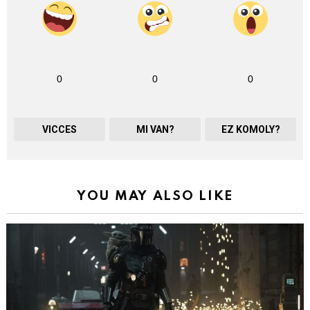
0
0
0
VICCES
MI VAN?
EZ KOMOLY?
YOU MAY ALSO LIKE