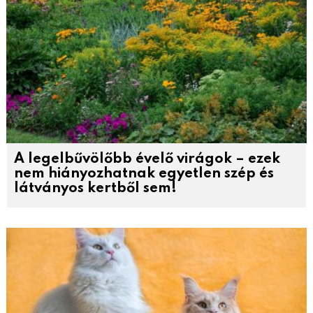
A legelbűvölőbb évelő virágok – ezek
nem hiányozhatnak egyetlen szép és
látványos kertből sem!