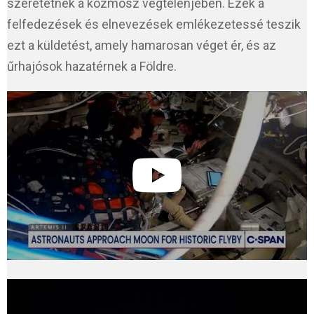
szeretetnek a kozmosz végtelenjében. Ezek a
felfedezések és elnevezések emlékezetessé teszik
ezt a küldetést, amely hamarosan véget ér, és az
űrhajósok hazatérnek a Földre.