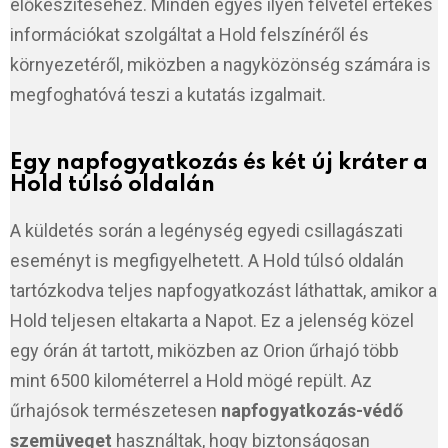
előkészítéséhez. Minden egyes ilyen felvétel értékes
információkat szolgáltat a Hold felszínéről és
környezetéről, miközben a nagyközönség számára is
megfoghatóvá teszi a kutatás izgalmait.
Egy napfogyatkozás és két új kráter a
Hold túlsó oldalán
A küldetés során a legénység egyedi csillagászati
eseményt is megfigyelhetett. A Hold túlsó oldalán
tartózkodva teljes napfogyatkozást láthattak, amikor a
Hold teljesen eltakarta a Napot. Ez a jelenség közel
egy órán át tartott, miközben az Orion űrhajó több
mint 6500 kilométerrel a Hold mögé repült. Az
űrhajósok természetesen
napfogyatkozás-védő
szemüveget
használtak, hogy biztonságosan