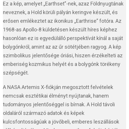
Ez a kép, amelyet „Earthset”-nek, azaz Földnyugtának
neveznek, a Hold körüli pályán keringve készült, és
erősen emlékeztet az ikonikus „Earthrise” fotóra. Az
1968-as Apollo-8 küldetésen készült híres képhez
hasonlóan ez is egyedülálló perspektívát kínál a saját
bolygónkról, amint az az űr sötétjében ragyog. A kép
szimbolikus jelentősége óriási, hiszen érzékelteti az
emberiség kozmikus helyét és a bolygónk törékeny
szépségét.
A NASA Artemis X-fiókján megosztott felvételek
nemcsak esztétikai élményt nyújtanak, hanem
tudományos jelentőséggel is bírnak. A Hold távoli
oldaláról származó adatok és képek
kulcsfontosságúak a jövőbeli, emberes leszállások