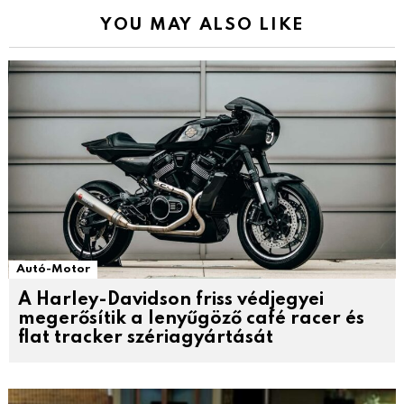
YOU MAY ALSO LIKE
Autó-Motor
A Harley-Davidson friss védjegyei
megerősítik a lenyűgöző café racer és
flat tracker szériagyártását