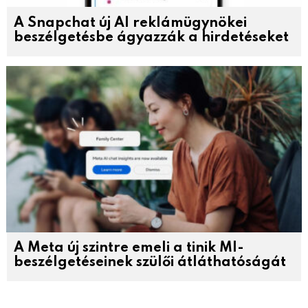
A Snapchat új AI reklámügynökei
beszélgetésbe ágyazzák a hirdetéseket
A Meta új szintre emeli a tinik MI-
beszélgetéseinek szülői átláthatóságát