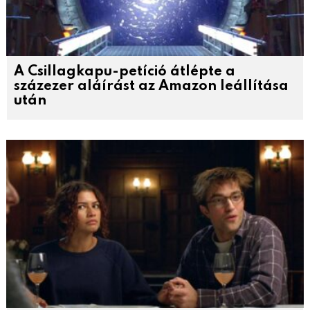
A Csillagkapu-petíció átlépte a
százezer aláírást az Amazon leállítása
után