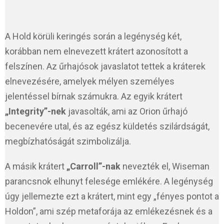
A Hold körüli keringés során a legénység két,
korábban nem elnevezett krátert azonosított a
felszínen. Az űrhajósok javaslatot tettek a kráterek
elnevezésére, amelyek mélyen személyes
jelentéssel bírnak számukra. Az egyik krátert
„Integrity”-nek
javasolták, ami az Orion űrhajó
becenevére utal, és az egész küldetés szilárdságát,
megbízhatóságát szimbolizálja.
A másik krátert
„Carroll”-nak
nevezték el, Wiseman
parancsnok elhunyt felesége emlékére. A legénység
úgy jellemezte ezt a krátert, mint egy „fényes pontot a
Holdon”, ami szép metaforája az emlékezésnek és a