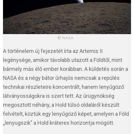
© NASA
A történelem új fejezetét írta az Artemis II
legénysége, amikor távolabb utazott a Földtől, mint
bármely más élő ember korábban. A küldetés során a
NASA és a négy bátor űrhajós nemcsak a repülés
technikai részleteire koncentrált, hanem lenyűgöző
látványosságokra is szert tett. Az űrügynökség
megosztott néhány, a Hold túlsó oldaláról készült
felvételt, köztük egy lenyűgöző képet, amelyen a Föld
„lenyugszik” a Hold kráteres horizontja mögött.