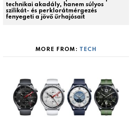
technikai akadály, hanem súlyos
szilikát- és perklorátmérgezés
fenyegeti a jövő űrhajósait
MORE FROM:
TECH