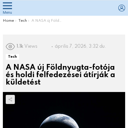
L
Menu
You are here:
Home
Tech
A NASA új Földnyugta-fotója és holdi felfedezései átírják a küldetést
1.1k
Views
április 7, 2026, 3:32 du.
Tech
A NASA új Földnyugta-fotója
és holdi felfedezései átírják a
küldetést