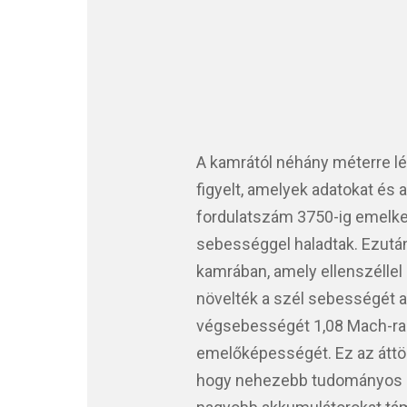
A kamrától néhány méterre lé
figyelt, amelyek adatokat és 
fordulatszám 3750-ig emelke
sebességgel haladtak. Ezután
kamrában, amely ellenszéllel 
növelték a szél sebességét a
végsebességét 1,08 Mach-ra t
emelőképességét. Ez az áttör
hogy nehezebb tudományos ha