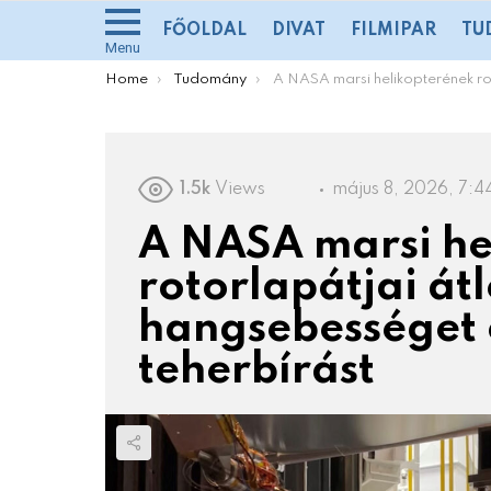
FŐOLDAL
DIVAT
FILMIPAR
TU
Menu
You are here:
Home
Tudomány
A NASA marsi helikopterének rotorlapátjai átlépték a hangsebességet és növelik a tehe
1.5k
Views
május 8, 2026, 7:4
A NASA marsi he
rotorlapátjai át
hangsebességet é
teherbírást