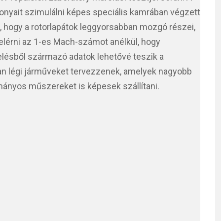
onyait szimulálni képes speciális kamrában végzett
k, hogy a rotorlapátok leggyorsabban mozgó részei,
 elérni az 1-es Mach-számot anélkül, hogy
elésből származó adatok lehetővé teszik a
n légi járműveket tervezzenek, amelyek nagyobb
ányos műszereket is képesek szállítani.