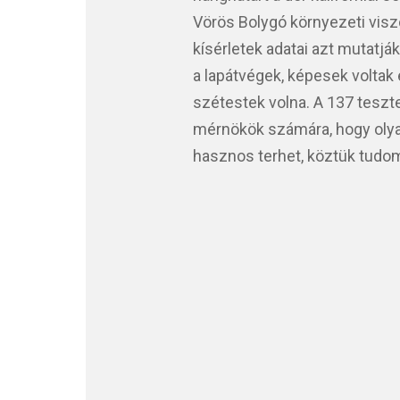
Vörös Bolygó környezeti visz
kísérletek adatai azt mutatjá
a lapátvégek, képesek voltak
szétestek volna. A 137 teszt
mérnökök számára, hogy olya
hasznos terhet, köztük tudom