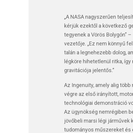
„A NASA nagyszerűen teljesíte
kérjük ezektől a következő g
tegyenek a Vörös Bolygón” –
vezetője. „Ez nem könnyű fel
talán a legnehezebb dolog, am
légköre hihetetlenül ritka, í
gravitációja jelentős.”
Az Ingenuity, amely alig több 
végre az első irányított, mot
technológiai demonstráció v
Az ügynökség nemrégiben beje
jövőbeli marsi légi járművek
tudományos műszereket és érz