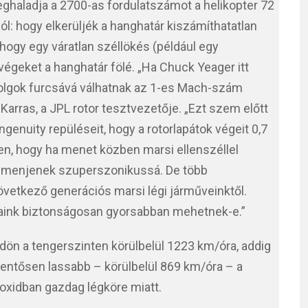
ghaladja a 2700-as fordulatszámot a helikopter 72
ól: hogy elkerüljék a hanghatár kiszámíthatatlan
, hogy egy váratlan széllökés (például egy
rvégeket a hanghatár fölé. „Ha Chuck Yeager itt
dolgok furcsává válhatnak az 1-es Mach-szám
arras, a JPL rotor tesztvezetője. „Ezt szem előtt
ngenuity repüléseit, hogy a rotorlapátok végeit 0,7
n, hogy ha menet közben marsi ellenszéllel
ne menjenek szuperszonikussá. De több
övetkező generációs marsi légi járműveinktől.
rjaink biztonságosan gyorsabban mehetnek-e.”
ön a tengerszinten körülbelül 1223 km/óra, addig
entősen lassabb – körülbelül 869 km/óra – a
ioxidban gazdag légköre miatt.