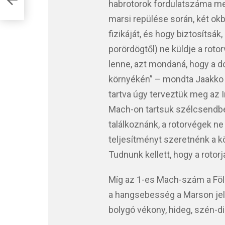
habrotorok fordulatszáma me
marsi repülése során, két okb
fizikáját, és hogy biztosítsák
porördögtől) ne küldje a roto
lenne, azt mondaná, hogy a 
környékén” – mondta Jaakko K
tartva úgy terveztük meg az I
Mach-on tartsuk szélcsendbe
találkoznánk, a rotorvégek 
teljesítményt szeretnénk a k
Tudnunk kellett, hogy a roto
Míg az 1-es Mach-szám a Föld
a hangsebesség a Marson jel
bolygó vékony, hideg, szén-d