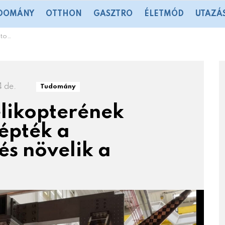
DOMÁNY
OTTHON
GASZTRO
ÉLETMÓD
UTAZÁ
rbírást
4 de.
Tudomány
likopterének
lépték a
s növelik a