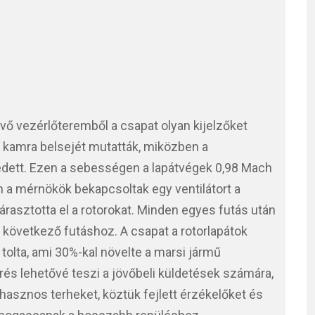
vő vezérlőteremből a csapat olyan kijelzőket
a kamra belsejét mutatták, miközben a
dett. Ezen a sebességen a lapátvégek 0,98 Mach
 a mérnökök bekapcsoltak egy ventilátort a
árasztotta el a rotorokat. Minden egyes futás után
 következő futáshoz. A csapat a rotorlapátok
olta, ami 30%-kal növelte a marsi jármű
és lehetővé teszi a jövőbeli küldetések számára,
sznos terheket, köztük fejlett érzékelőket és