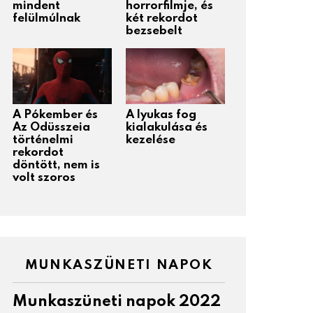
mindent
horrorfilmje, és
felülmúlnak
két rekordot
bezsebelt
A Pókember és
A lyukas fog
Az Odüsszeia
kialakulása és
történelmi
kezelése
rekordot
döntött, nem is
volt szoros
MUNKASZÜNETI NAPOK
Munkaszüneti napok 2022