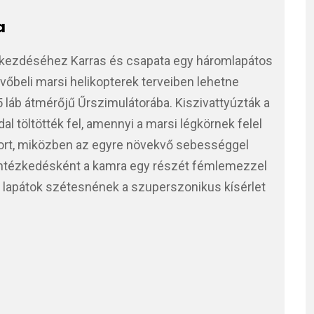
a
gkezdéséhez Karras és csapata egy háromlapátos
jövőbeli marsi helikopterek terveiben lehetne
5 láb átmérőjű Űrszimulátorába. Kiszivattyúzták a
al töltötték fel, amennyi a marsi légkörnek felel
otort, miközben az egyre növekvő sebességgel
intézkedésként a kamra egy részét fémlemezzel
a a lapátok szétesnének a szuperszonikus kísérlet