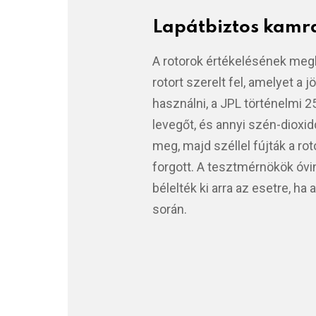
Lapátbiztos kamr
A rotorok értékelésének me
rotort szerelt fel, amelyet a 
használni, a JPL történelmi 2
levegőt, és annyi szén-dioxidd
meg, majd széllel fújták a r
forgott. A tesztmérnökök óv
bélelték ki arra az esetre, h
során.