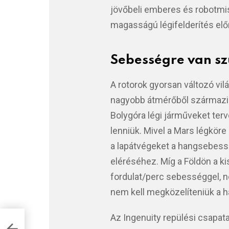
jövőbeli emberes és robotmi
magasságú légifelderítés elő
Sebességre van s
A rotorok gyorsan változó vi
nagyobb átmérőből származik.
Bolygóra légi járműveket te
lenniük. Mivel a Mars légköre
a lapátvégeket a hangsebesség
eléréséhez. Míg a Földön a ki
fordulat/perc sebességgel, n
nem kell megközelíteniük a h
Az Ingenuity repülési csapat