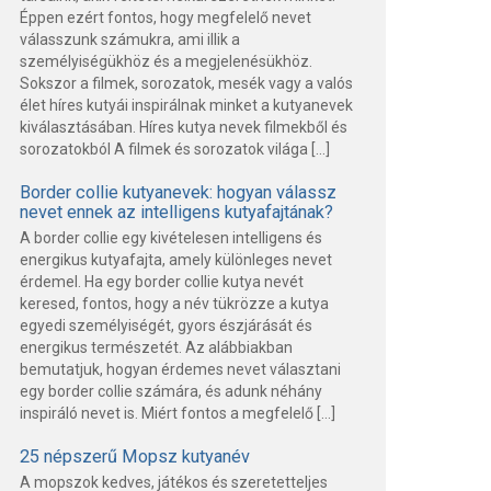
Éppen ezért fontos, hogy megfelelő nevet
válasszunk számukra, ami illik a
személyiségükhöz és a megjelenésükhöz.
Sokszor a filmek, sorozatok, mesék vagy a valós
élet híres kutyái inspirálnak minket a kutyanevek
kiválasztásában. Híres kutya nevek filmekből és
sorozatokból A filmek és sorozatok világa […]
Border collie kutyanevek: hogyan válassz
nevet ennek az intelligens kutyafajtának?
A border collie egy kivételesen intelligens és
energikus kutyafajta, amely különleges nevet
érdemel. Ha egy border collie kutya nevét
keresed, fontos, hogy a név tükrözze a kutya
egyedi személyiségét, gyors észjárását és
energikus természetét. Az alábbiakban
bemutatjuk, hogyan érdemes nevet választani
egy border collie számára, és adunk néhány
inspiráló nevet is. Miért fontos a megfelelő […]
25 népszerű Mopsz kutyanév
A mopszok kedves, játékos és szeretetteljes