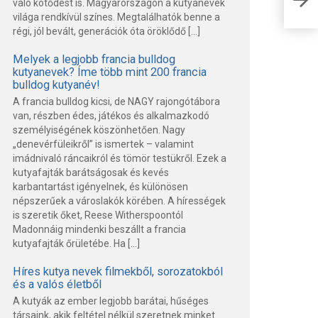
való kötődést is. Magyarországon a kutyanevek
Fut
világa rendkívül színes. Megtalálhatók benne a
régi, jól bevált, generációk óta öröklődő […]
Melyek a legjobb francia bulldog
kutyanevek? Íme több mint 200 francia
bulldog kutyanév!
A francia bulldog kicsi, de NAGY rajongótábora
van, részben édes, játékos és alkalmazkodó
személyiségének köszönhetően. Nagy
„denevérfüleikről” is ismertek – valamint
imádnivaló ráncaikról és tömör testükről. Ezek a
kutyafajták barátságosak és kevés
karbantartást igényelnek, és különösen
népszerűek a városlakók körében. A hírességek
is szeretik őket, Reese Witherspoontól
Madonnáig mindenki beszállt a francia
kutyafajták őrületébe. Ha […]
Híres kutya nevek filmekből, sorozatokból
és a valós életből
A kutyák az ember legjobb barátai, hűséges
társaink, akik feltétel nélkül szeretnek minket.