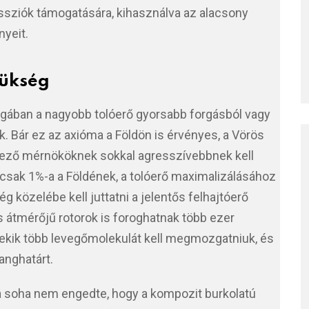
ssziók támogatására, kihasználva az alacsony
nyeit.
zükség
lágában a nagyobb tolóerő gyorsabb forgásból vagy
 Bár ez az axióma a Földön is érvényes, a Vörös
rvező mérnököknek sokkal agresszívebbnek kell
 csak 1%-a a Földének, a tolóerő maximalizálásához
 közelébe kell juttatni a jelentős felhajtóerő
s átmérőjű rotorok is foroghatnak több ezer
ekik több levegőmolekulát kell megmozgatniuk, és
anghatárt.
a soha nem engedte, hogy a kompozit burkolatú