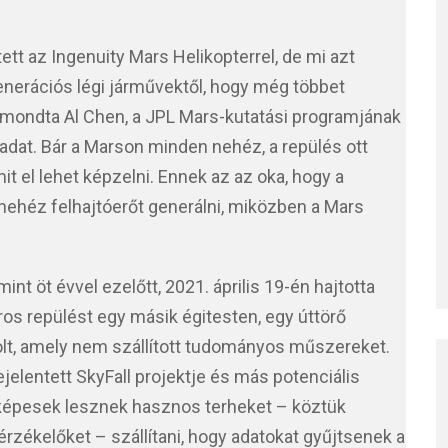
tt az Ingenuity Mars Helikopterrel, de mi azt
enerációs légi járművektől, hogy még többet
 mondta Al Chen, a JPL Mars-kutatási programjának
adat. Bár a Marson minden nehéz, a repülés ott
it el lehet képzelni. Ennek az az oka, hogy a
gy nehéz felhajtóerőt generálni, miközben a Mars
mint öt évvel ezelőtt, 2021. április 19-én hajtotta
oros repülést egy másik égitesten, egy úttörő
olt, amely nem szállított tudományos műszereket.
lentett SkyFall projektje és más potenciális
 képesek lesznek hasznos terheket – köztük
ékelőket – szállítani, hogy adatokat gyűjtsenek a