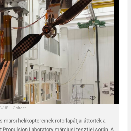
/JPL-Caltech
marsi helikoptereinek rotorlapátjai áttörték a
et Propulsion Laboratory márciusi tesztjei során. A