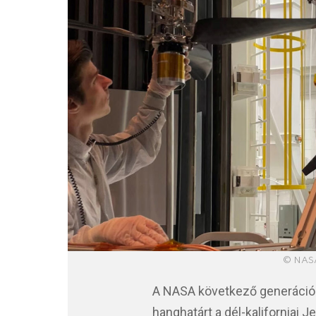
© NASA
A NASA következő generációs 
hanghatárt a dél-kaliforniai J