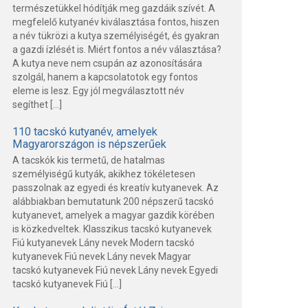
természetükkel hódítják meg gazdáik szívét. A
megfelelő kutyanév kiválasztása fontos, hiszen
a név tükrözi a kutya személyiségét, és gyakran
a gazdi ízlését is. Miért fontos a név választása?
A kutya neve nem csupán az azonosítására
szolgál, hanem a kapcsolatotok egy fontos
eleme is lesz. Egy jól megválasztott név
segíthet […]
110 tacskó kutyanév, amelyek
Magyarországon is népszerűek
A tacskók kis termetű, de hatalmas
személyiségű kutyák, akikhez tökéletesen
passzolnak az egyedi és kreatív kutyanevek. Az
alábbiakban bemutatunk 200 népszerű tacskó
kutyanevet, amelyek a magyar gazdik körében
is közkedveltek. Klasszikus tacskó kutyanevek
Fiú kutyanevek Lány nevek Modern tacskó
kutyanevek Fiú nevek Lány nevek Magyar
tacskó kutyanevek Fiú nevek Lány nevek Egyedi
tacskó kutyanevek Fiú […]