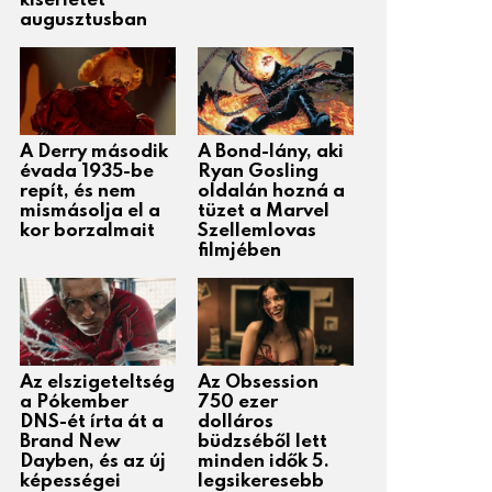
kísérletét
augusztusban
A Derry második
A Bond-lány, aki
évada 1935-be
Ryan Gosling
repít, és nem
oldalán hozná a
mismásolja el a
tüzet a Marvel
kor borzalmait
Szellemlovas
filmjében
Az elszigeteltség
Az Obsession
a Pókember
750 ezer
DNS-ét írta át a
dolláros
Brand New
büdzséből lett
Dayben, és az új
minden idők 5.
képességei
legsikeresebb