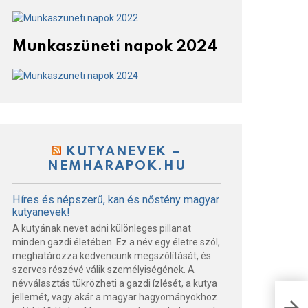
Munkaszüneti napok 2024
KUTYANEVEK –
NEMHARAPOK.HU
Híres és népszerű, kan és nőstény magyar
kutyanevek!
A kutyának nevet adni különleges pillanat
minden gazdi életében. Ez a név egy életre szól,
meghatározza kedvencünk megszólítását, és
szerves részévé válik személyiségének. A
névválasztás tükrözheti a gazdi ízlését, a kutya
Az 
jellemét, vagy akár a magyar hagyományokhoz
szü