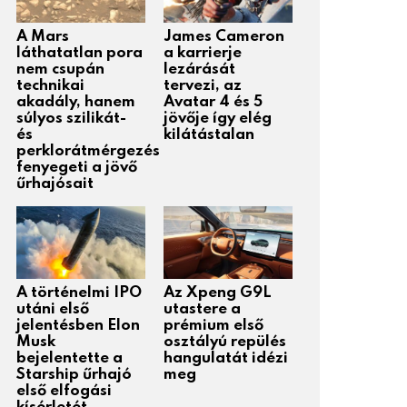
A Mars
James Cameron
láthatatlan pora
a karrierje
nem csupán
lezárását
technikai
tervezi, az
akadály, hanem
Avatar 4 és 5
súlyos szilikát-
jövője így elég
és
kilátástalan
perklorátmérgezés
fenyegeti a jövő
űrhajósait
A történelmi IPO
Az Xpeng G9L
utáni első
utastere a
jelentésben Elon
prémium első
Musk
osztályú repülés
bejelentette a
hangulatát idézi
Starship űrhajó
meg
első elfogási