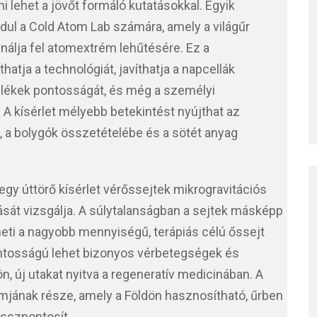
 lehet a jövőt formáló kutatásokkal. Egyik
ul a Cold Atom Lab számára, amely a világűr
nálja fel atomextrém lehűtésére. Ez a
atja a technológiát, javíthatja a napcellák
lékek pontosságát, és még a személyi
 A kísérlet mélyebb betekintést nyújthat az
e, a bolygók összetételébe és a sötét anyag
gy úttörő kísérlet vérőssejtek mikrogravitációs
ását vizsgálja. A súlytalanságban a sejtek másképp
heti a nagyobb mennyiségű, terápiás célú őssejt
ontosságú lehet bizonyos vérbetegségek és
n, új utakat nyitva a regeneratív medicinában. A
mjának része, amely a Földön hasznosítható, űrben
összpontosít.