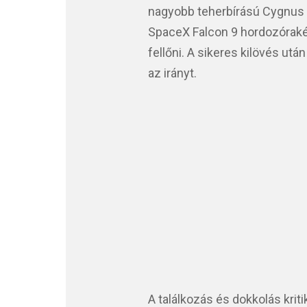
nagyobb teherbírású Cygnus X
SpaceX Falcon 9 hordozórakét
fellőni. A sikeres kilövés utá
az irányt.
A találkozás és dokkolás kri