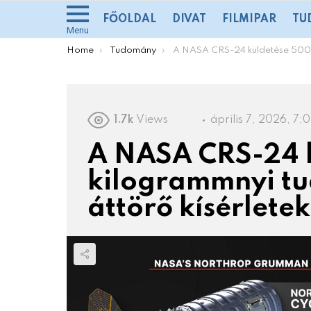
FŐOLDAL
DIVAT
FILMIPAR
TU
Menu
You are here:
Home
Tudomány
A NASA CRS-24 küldetése 5000 kilogrammnyi tudománnyal és áttörő kísérletekkel
1.7k
Views
április 7, 2026, 7:
A NASA CRS-24 
kilogrammnyi t
áttörő kísérletek