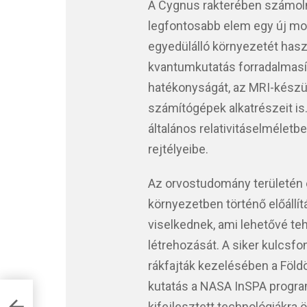
A Cygnus rakterében számolni
legfontosabb elem egy új mod
egyedülálló környezetét hasz
kvantumkutatás forradalmasíth
hatékonyságát, az MRI-készü
számítógépek alkatrészeit is.
általános relativitáselméletb
rejtélyeibe.
Az orvostudomány területén e
környezetben történő előállít
viselkednek, ami lehetővé te
létrehozását. A siker kulcsf
rákfajták kezelésében a Földö
kutatás a NASA InSPA progra
ági
kifejlesztett technológiákra 