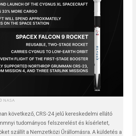
© NASA
n következő, CRS-24 jelű kereskedelmi ellátó
mmnyi tudományos felszerelést és kísérletet,
öket szállít a Nemzetközi Űrállomásra. A küldetés a