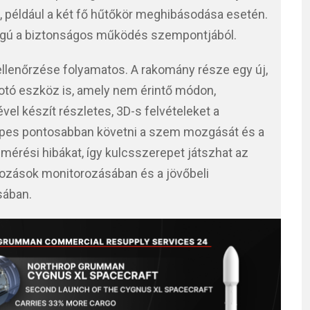
, például a két fő hűtőkör meghibásodása esetén.
ágú a biztonságos működés szempontjából.
llenőrzése folyamatos. A rakomány része egy új,
otó eszköz is, amely nem érintő módon,
el készít részletes, 3D-s felvételeket a
épes pontosabban követni a szem mozgását és a
 mérési hibákat, így kulcsszerepet játszhat az
ltozások monitorozásában és a jövőbeli
sában.