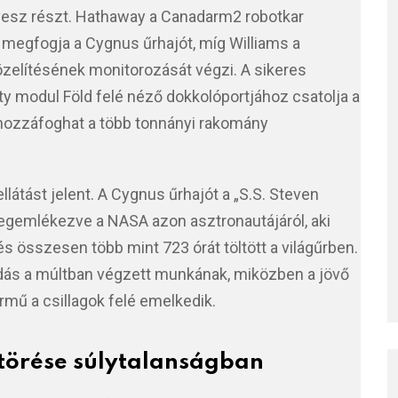
vesz részt. Hathaway a Canadarm2 robotkar
el megfogja a Cygnus űrhajót, míg Williams a
elítésének monitorozását végzi. A sikeres
ty modul Föld felé néző dokkolóportjához csatolja a
 hozzáfoghat a több tonnányi rakomány
látást jelent. A Cygnus űrhajót a „S.S. Steven
egemlékezve a NASA azon asztronautájáról, aki
és összesen több mint 723 órát töltött a világűrben.
adás a múltban végzett munkának, miközben a jövő
rmű a csillagok felé emelkedik.
törése súlytalanságban