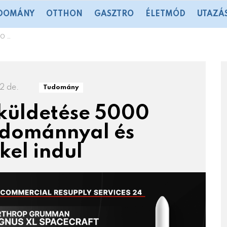
DOMÁNY
OTTHON
GASZTRO
ÉLETMÓD
UTAZÁ
 indul
02 de.
Tudomány
küldetése 5000
udománnyal és
kel indul