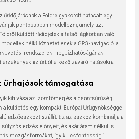
űridőjárásnak a Földre gyakorolt hatásait egy
kívánják pontosabban modellezni, amely azt
Földről küldött rádiójelek a felső légkörben való
 modellek nélkülözhetetlenek a GPS-navigáció, a
arkövetési rendszerek megbízhatóságának
 érzékenyek az űrből érkező zavaró hatásokra.
az űrhajósok támogatása
yik kihívása az izomtömeg és a csontsűrűség
 a küldetés egy kompakt, Európai Űrügynökséggel
alú edzőeszközt szállít. Ez az eszköz kombinálja a
súlyzós edzés előnyeit, és akár áram nélkül is
 más mozgásformákat, így kulcsfontosságú