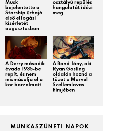
Musk
osztályú repülés
bejelentette a
hangulatát idézi
Starship űrhajó
meg
első elfogási
kísérletét
augusztusban
A Derry második
A Bond-lány, aki
évada 1935-be
Ryan Gosling
repít, és nem
oldalán hozná a
mismásolja el a
tüzet a Marvel
kor borzalmait
Szellemlovas
filmjében
MUNKASZÜNETI NAPOK