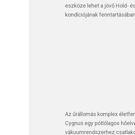
eszköze lehet a jövő Hold- é
kondíciójának fenntartásában
Az űrállomás komplex életfe
Cygnus egy pótlólagos hőelv
vákuumrendszerhez csatlakozv