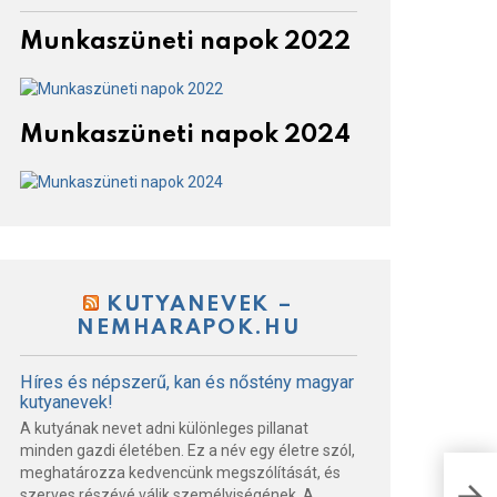
Munkaszüneti napok 2022
Munkaszüneti napok 2024
KUTYANEVEK –
NEMHARAPOK.HU
Híres és népszerű, kan és nőstény magyar
kutyanevek!
A kutyának nevet adni különleges pillanat
minden gazdi életében. Ez a név egy életre szól,
meghatározza kedvencünk megszólítását, és
A D
szerves részévé válik személyiségének. A