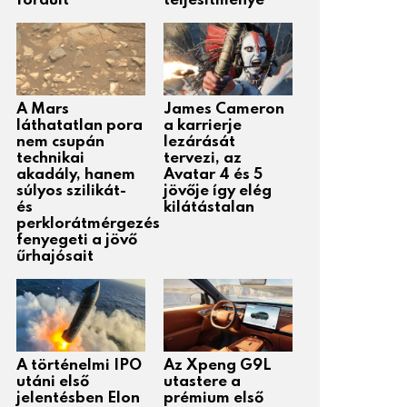
fordult
teljesítménye
A Mars
James Cameron
láthatatlan pora
a karrierje
nem csupán
lezárását
technikai
tervezi, az
akadály, hanem
Avatar 4 és 5
súlyos szilikát-
jövője így elég
és
kilátástalan
perklorátmérgezés
fenyegeti a jövő
űrhajósait
A történelmi IPO
Az Xpeng G9L
utáni első
utastere a
jelentésben Elon
prémium első