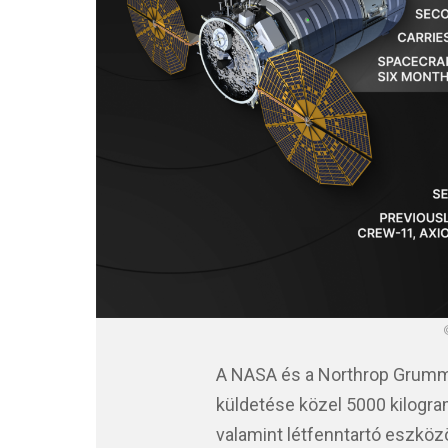
A NASA és a Northrop Grumma
küldetése közel 5000 kilogra
valamint létfenntartó eszköz