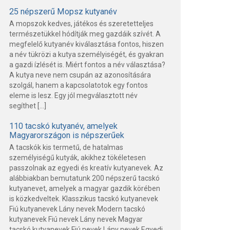
25 népszerű Mopsz kutyanév
A mopszok kedves, játékos és szeretetteljes
természetükkel hódítják meg gazdáik szívét. A
megfelelő kutyanév kiválasztása fontos, hiszen
a név tükrözi a kutya személyiségét, és gyakran
a gazdi ízlését is. Miért fontos a név választása?
A kutya neve nem csupán az azonosítására
szolgál, hanem a kapcsolatotok egy fontos
eleme is lesz. Egy jól megválasztott név
segíthet […]
110 tacskó kutyanév, amelyek
Magyarországon is népszerűek
A tacskók kis termetű, de hatalmas
személyiségű kutyák, akikhez tökéletesen
passzolnak az egyedi és kreatív kutyanevek. Az
alábbiakban bemutatunk 200 népszerű tacskó
kutyanevet, amelyek a magyar gazdik körében
is közkedveltek. Klasszikus tacskó kutyanevek
Fiú kutyanevek Lány nevek Modern tacskó
kutyanevek Fiú nevek Lány nevek Magyar
tacskó kutyanevek Fiú nevek Lány nevek Egyedi