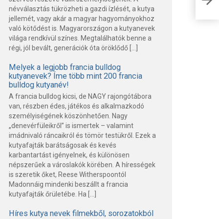
vis
névválasztás tükrözheti a gazdi ízlését, a kutya
jellemét, vagy akár a magyar hagyományokhoz
való kötődést is. Magyarországon a kutyanevek
világa rendkívül színes. Megtalálhatók benne a
régi, jól bevált, generációk óta öröklődő […]
Melyek a legjobb francia bulldog
kutyanevek? Íme több mint 200 francia
bulldog kutyanév!
A francia bulldog kicsi, de NAGY rajongótábora
van, részben édes, játékos és alkalmazkodó
személyiségének köszönhetően. Nagy
„denevérfüleikről” is ismertek – valamint
imádnivaló ráncaikról és tömör testükről. Ezek a
kutyafajták barátságosak és kevés
karbantartást igényelnek, és különösen
népszerűek a városlakók körében. A hírességek
is szeretik őket, Reese Witherspoontól
Madonnáig mindenki beszállt a francia
kutyafajták őrületébe. Ha […]
Híres kutya nevek filmekből, sorozatokból