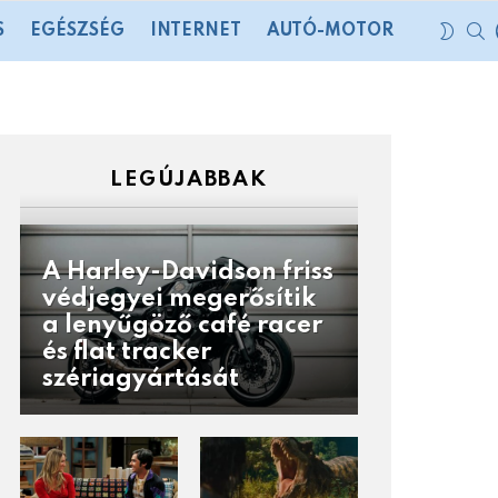
S
SWIT
S
EGÉSZSÉG
INTERNET
AUTÓ-MOTOR
SKIN
LEGÚJABBAK
A Harley-Davidson friss
védjegyei megerősítik
a lenyűgöző café racer
és flat tracker
szériagyártását