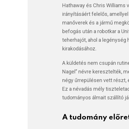
Hathaway és Chris Williams 
irányításáért felelős, amelly
manőverek és a jármű megköz
befogás után a robotkar a Uni
teherhajót, ahol a legénység
kirakodásához.
A küldetés nem csupán rutinel
Nagel” névre keresztelték, m
négy űrrepülésen vett részt, 
Ez a névadás mély tisztelet
tudományos álmait szállító já
A tudomány előre