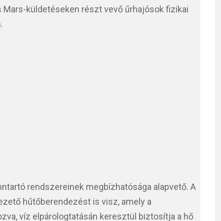
s Mars-küldetéseken részt vevő űrhajósok fizikai
.
nntartó rendszereinek megbízhatósága alapvető. A
ezető hűtőberendezést is visz, amely a
a, víz elpárologtatásán keresztül biztosítja a hő