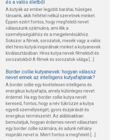
és a valós életből
A kutyák az ember legjobb barátai, hűséges
társaink, akik feltétel nélkül szeretnek minket.
Éppen ezért fontos, hogy megfelelő nevet
válasszunk számukra, ami illik a
személyiségükhöz és a megjelenésükhöz.
Sokszor a filmek, sorozatok, mesék vagy a valós
élet híres kutyái inspirálnak minket a kutyanevek
kiválasztásában. Híres kutya nevek filmekből és
sorozatokból A filmek és sorozatok világa […]
Border collie kutyanevek: hogyan válassz
nevet ennek az intelligens kutyafajtának?
A border collie egy kivételesen intelligens és
energikus kutyafajta, amely különleges nevet
érdemel. Ha egy border collie kutya nevét
keresed, fontos, hogy a név tükrözze a kutya
egyedi személyiségét, gyors észjárását és
energikus természetét. Az alábbiakban
bemutatjuk, hogyan érdemes nevet választani
egy border collie számára, és adunk néhány
inspiráló nevet is. Miért fontos a megfelelő […]