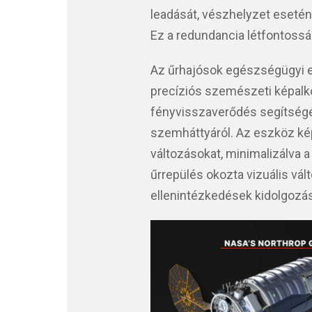
leadását, vészhelyzet esetén
Ez a redundancia létfontoss
Az űrhajósok egészségügyi e
precíziós szemészeti képalk
fényvisszaverődés segítségév
szemháttyáról. Az eszköz k
változásokat, minimalizálva a
űrrepülés okozta vizuális vá
ellenintézkedések kidolgozá