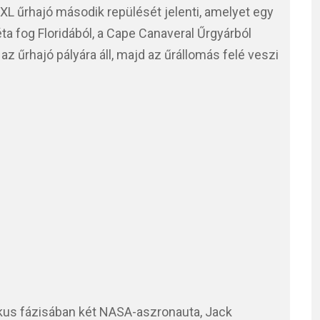
L űrhajó második repülését jelenti, amelyet egy
a fog Floridából, a Cape Canaveral Űrgyárból
n az űrhajó pályára áll, majd az űrállomás felé veszi
tikus fázisában két NASA-aszronauta, Jack