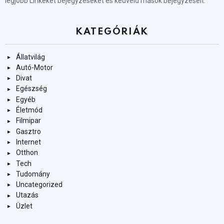
legjobb Linkeket bejegyzéseket és kedveld mások bejegyzéseit.
KATEGÓRIÁK
Állatvilág
Autó-Motor
Divat
Egészség
Egyéb
Életmód
Filmipar
Gasztro
Internet
Otthon
Tech
Tudomány
Uncategorized
Utazás
Üzlet