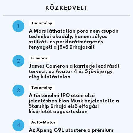
KÖZKEDVELT
Tudomány
A Mars láthatatlan pora nem csupán
technikai akadály, hanem súlyos
szilikát- és perklorátmérgezés
fenyegeti a jövő űrhajósait
Filmipar
James Cameron a karrierje lezárását
tervezi, az Avatar 4 és 5 jövője így
elég kilátástalan
Tudomány
A történelmi IPO utáni első
jelentésben Elon Musk bejelentette a
Starship űrhajó első elfogási
kísérletét augusztusban
Autó-Motor
Az Xpeng G9L utastere a prémium