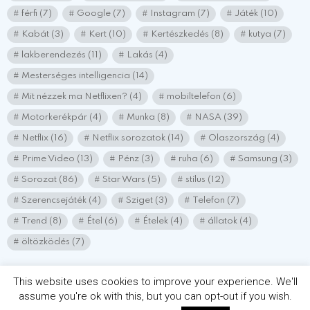
férfi
(7)
Google
(7)
Instagram
(7)
Játék
(10)
Kabát
(3)
Kert
(10)
Kertészkedés
(8)
kutya
(7)
lakberendezés
(11)
Lakás
(4)
Mesterséges intelligencia
(14)
Mit nézzek ma Netflixen?
(4)
mobiltelefon
(6)
Motorkerékpár
(4)
Munka
(8)
NASA
(39)
Netflix
(16)
Netflix sorozatok
(14)
Olaszország
(4)
Prime Video
(13)
Pénz
(3)
ruha
(6)
Samsung
(3)
Sorozat
(86)
Star Wars
(5)
stílus
(12)
Szerencsejáték
(4)
Sziget
(3)
Telefon
(7)
Trend
(8)
Étel
(6)
Ételek
(4)
állatok
(4)
öltözködés
(7)
This website uses cookies to improve your experience. We'll
assume you're ok with this, but you can opt-out if you wish.
© 2026 Minden jog fenntartva! chatlakozz.hu