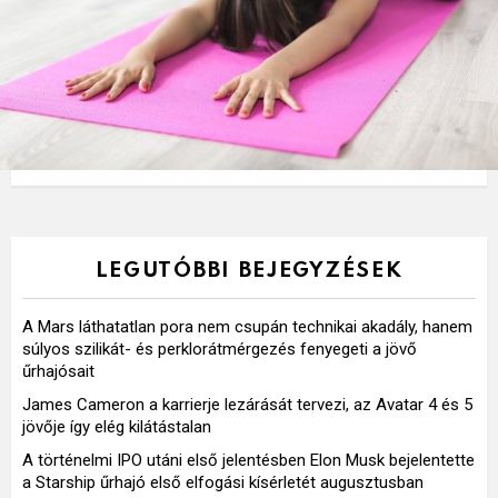
LEGUTÓBBI BEJEGYZÉSEK
A Mars láthatatlan pora nem csupán technikai akadály, hanem
súlyos szilikát- és perklorátmérgezés fenyegeti a jövő
űrhajósait
James Cameron a karrierje lezárását tervezi, az Avatar 4 és 5
jövője így elég kilátástalan
A történelmi IPO utáni első jelentésben Elon Musk bejelentette
a Starship űrhajó első elfogási kísérletét augusztusban