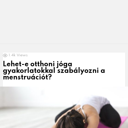
LATEST
1.4k
Views
NEWS
Lehet-e otthoni jóga
gyakorlatokkal szabályozni a
menstruációt?