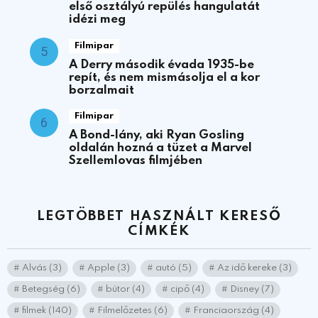
első osztályú repülés hangulatát
idézi meg
Filmipar
A Derry második évada 1935-be
repít, és nem mismásolja el a kor
borzalmait
Filmipar
A Bond-lány, aki Ryan Gosling
oldalán hozná a tüzet a Marvel
Szellemlovas filmjében
LEGTÖBBET HASZNÁLT KERESŐ
CÍMKÉK
Alvás
(3)
Apple
(3)
autó
(5)
Az idő kereke
(3)
Betegség
(6)
bútor
(4)
cipő
(4)
Disney
(7)
filmek
(140)
Filmelőzetes
(6)
Franciaország
(4)