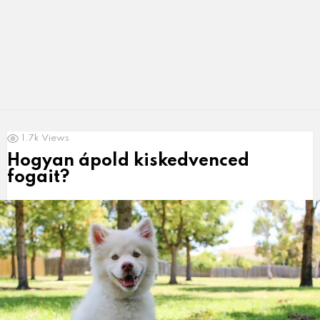
LATEST
1.7k
Views
NEWS
Hogyan ápold kiskedvenced
fogait?