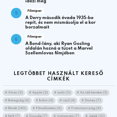
idézi meg
Filmipar
A Derry második évada 1935-be
repít, és nem mismásolja el a kor
borzalmait
Filmipar
A Bond-lány, aki Ryan Gosling
oldalán hozná a tüzet a Marvel
Szellemlovas filmjében
LEGTÖBBET HASZNÁLT KERESŐ
CÍMKÉK
Alvás
(3)
Apple
(3)
autó
(5)
Az idő kereke
(3)
Betegség
(6)
bútor
(4)
cipő
(4)
Disney
(7)
filmek
(140)
Filmelőzetes
(6)
Franciaország
(4)
férfi
(7)
Google
(7)
Instagram
(7)
Játék
(10)