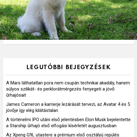
LEGUTÓBBI BEJEGYZÉSEK
A Mars láthatatlan pora nem csupán technikai akadály, hanem
súlyos szilikát- és perklorátmérgezés fenyegeti a jövő
űrhajósait
James Cameron a karrierje lezárását tervezi, az Avatar 4 és 5
jövője így elég kilátástalan
A történelmi IPO utáni első jelentésben Elon Musk bejelentette
a Starship űrhajó első elfogási kísérletét augusztusban
Az Xpeng G9L utastere a prémium első osztályú repülés