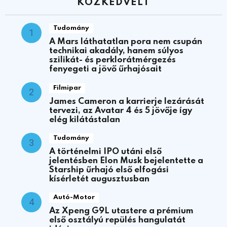
KÖZKEDVELT
Tudomány
A Mars láthatatlan pora nem csupán
technikai akadály, hanem súlyos
szilikát- és perklorátmérgezés
fenyegeti a jövő űrhajósait
Filmipar
James Cameron a karrierje lezárását
tervezi, az Avatar 4 és 5 jövője így
elég kilátástalan
Tudomány
A történelmi IPO utáni első
jelentésben Elon Musk bejelentette a
Starship űrhajó első elfogási
kísérletét augusztusban
Autó-Motor
Az Xpeng G9L utastere a prémium
első osztályú repülés hangulatát