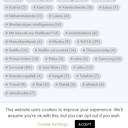
Kabát
(3)
Kert
(10)
Kertészkedés
(8)
kutya
(7)
lakberendezés
(11)
Lakás
(4)
Mesterséges intelligencia
(14)
Mit nézzek ma Netflixen?
(4)
mobiltelefon
(6)
Motorkerékpár
(4)
Munka
(8)
NASA
(39)
Netflix
(16)
Netflix sorozatok
(14)
Olaszország
(4)
Prime Video
(13)
Pénz
(3)
ruha
(6)
Samsung
(3)
Sorozat
(86)
Star Wars
(5)
stílus
(12)
Szerencsejáték
(4)
Sziget
(3)
Telefon
(7)
Trend
(8)
Étel
(6)
Ételek
(4)
állatok
(4)
öltözködés
(7)
This website uses cookies to improve your experience. We'll
assume you're ok with this, but you can opt-out if you wish.
© 2026 Minden jog fenntartva! chatlakozz.hu
Cookie settings
ACCEPT
IMPRESSZUM
Adatvédelmi nyílatkozat