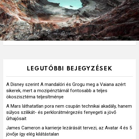
LEGUTÓBBI BEJEGYZÉSEK
A Disney szerint A mandalóri és Grogu meg a Vaiana azért
sikerek, mert a mozipénztárnál fontosabb a teljes
ökoszisztéma teljesítménye
A Mars láthatatlan pora nem csupán technikai akadály, hanem
súlyos szilikát- és perklorátmérgezés fenyegeti a jövő
űrhajósait
James Cameron a karrierje lezárását tervezi, az Avatar 4 és 5
jövője így elég kilátástalan