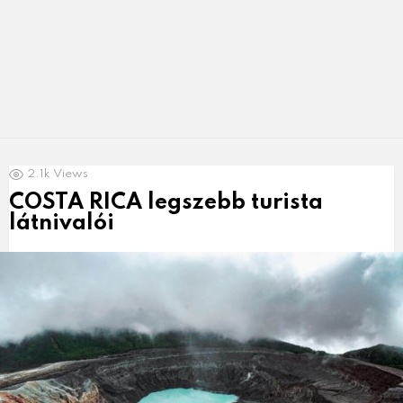
LATEST
2.1k
Views
NEWS
COSTA RICA legszebb turista
látnivalói