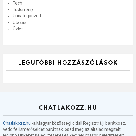
Tech
Tudomány
Uncategorized
Utazás
Üzlet
LEGUTÓBBI HOZZÁSZÓLÁSOK
CHATLAKOZZ.HU
Chatlakozz.hu
-a Magyar közösségi oldal! Regisztrálj, barátkozz,
vedd fel ismerőseidet barátnak, oszd meg az általad megítélt
legjobb Linkeket bejegyzéseket és kedveld mások bejegyzéseit.