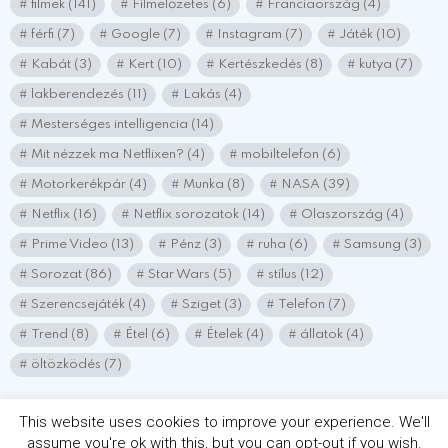
filmek
(141)
Filmelőzetes
(6)
Franciaország
(4)
férfi
(7)
Google
(7)
Instagram
(7)
Játék
(10)
Kabát
(3)
Kert
(10)
Kertészkedés
(8)
kutya
(7)
lakberendezés
(11)
Lakás
(4)
Mesterséges intelligencia
(14)
Mit nézzek ma Netflixen?
(4)
mobiltelefon
(6)
Motorkerékpár
(4)
Munka
(8)
NASA
(39)
Netflix
(16)
Netflix sorozatok
(14)
Olaszország
(4)
Prime Video
(13)
Pénz
(3)
ruha
(6)
Samsung
(3)
Sorozat
(86)
Star Wars
(5)
stílus
(12)
Szerencsejáték
(4)
Sziget
(3)
Telefon
(7)
Trend
(8)
Étel
(6)
Ételek
(4)
állatok
(4)
öltözködés
(7)
This website uses cookies to improve your experience. We'll
assume you're ok with this, but you can opt-out if you wish.