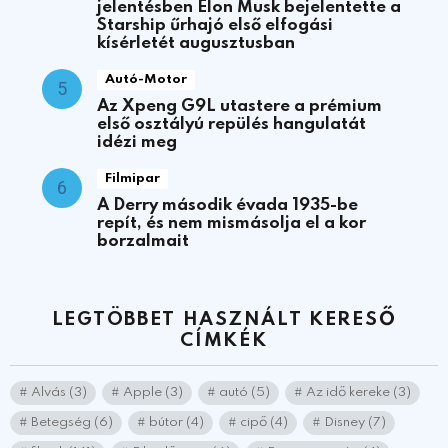
jelentésben Elon Musk bejelentette a
Starship űrhajó első elfogási
kísérletét augusztusban
Autó-Motor
Az Xpeng G9L utastere a prémium
első osztályú repülés hangulatát
idézi meg
Filmipar
A Derry második évada 1935-be
repít, és nem mismásolja el a kor
borzalmait
LEGTÖBBET HASZNÁLT KERESŐ
CÍMKÉK
Alvás
(3)
Apple
(3)
autó
(5)
Az idő kereke
(3)
Betegség
(6)
bútor
(4)
cipő
(4)
Disney
(7)