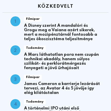
KÖZKEDVELT
Filmipar
A Disney szerint A mandalóri és
Grogu meg a Vaiana azért sikerek,
mert a mozipénztárnál fontosabb a
teljes ökoszisztéma teljesítménye
Tudomány
A Mars láthatatlan pora nem csupán
technikai akadály, hanem súlyos
szilikát- és perklorátmérgezés
fenyegeti a jövő űrhajósait
Filmipar
James Cameron a karrierje lezárását
tervezi, az Avatar 4 és 5 jövője így
elég kilátástalan
Tudomány
A történelmi IPO utáni első