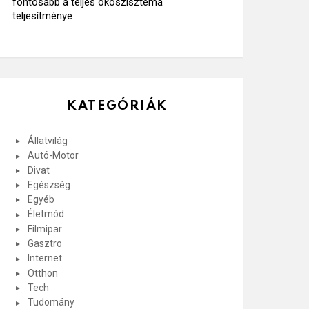
fontosabb a teljes ökoszisztéma
teljesítménye
KATEGÓRIÁK
Állatvilág
Autó-Motor
Divat
Egészség
Egyéb
Életmód
Filmipar
Gasztro
Internet
Otthon
Tech
Tudomány