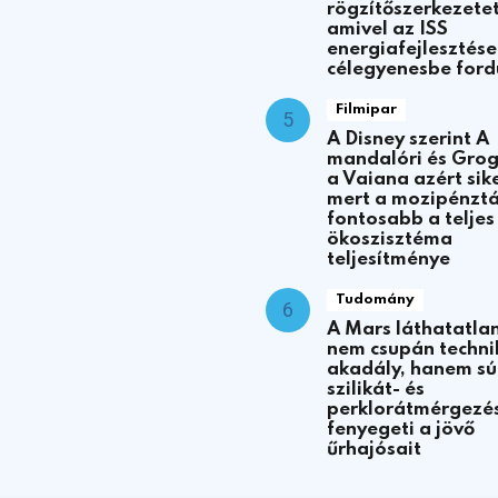
rögzítőszerkezetet
amivel az ISS
energiafejlesztése
célegyenesbe ford
Filmipar
A Disney szerint A
mandalóri és Gro
a Vaiana azért sik
mert a mozipénztá
fontosabb a teljes
ökoszisztéma
teljesítménye
Tudomány
A Mars láthatatla
nem csupán techni
akadály, hanem sú
szilikát- és
perklorátmérgezé
fenyegeti a jövő
űrhajósait