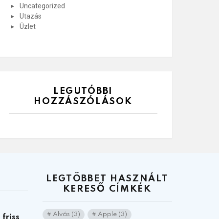
Uncategorized
Utazás
Üzlet
LEGUTÓBBI
HOZZÁSZÓLÁSOK
LEGTÖBBET HASZNÁLT
KERESŐ CÍMKÉK
Alvás
(3)
Apple
(3)
friss