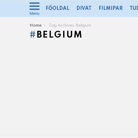
FŐOLDAL
DIVAT
FILMIPAR
TU
Menu
You are here:
Home
Tag Archives: Belgium
BELGIUM
SUBTERMS