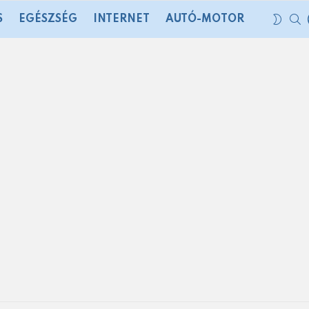
S
SWIT
S
EGÉSZSÉG
INTERNET
AUTÓ-MOTOR
SKIN