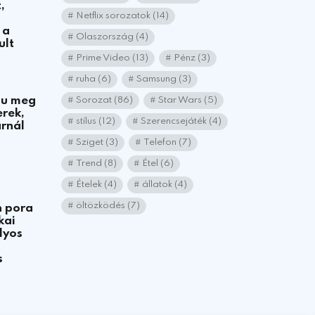
,
Netflix sorozatok
(14)
 a
Olaszország
(4)
ult
Prime Video
(13)
Pénz
(3)
ruha
(6)
Samsung
(3)
gu meg
Sorozat
(86)
Star Wars
(5)
erek,
stílus
(12)
Szerencsejáték
(4)
rnál
Sziget
(3)
Telefon
(7)
Trend
(8)
Étel
(6)
Ételek
(4)
állatok
(4)
öltözködés
(7)
n pora
kai
lyos
s