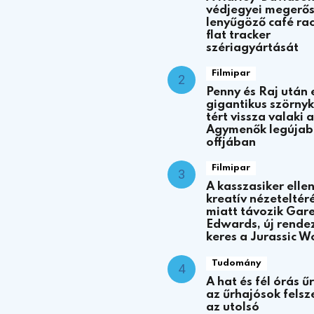
védjegyei megerősí
lenyűgöző café rac
flat tracker
szériagyártását
Filmipar
Penny és Raj után 
gigantikus szörny
tért vissza valaki 
Agymenők legújab
offjában
Filmipar
A kasszasiker elle
kreatív nézeteltér
miatt távozik Gar
Edwards, új rende
keres a Jurassic W
Tudomány
A hat és fél órás ű
az űrhajósok felsz
az utolsó