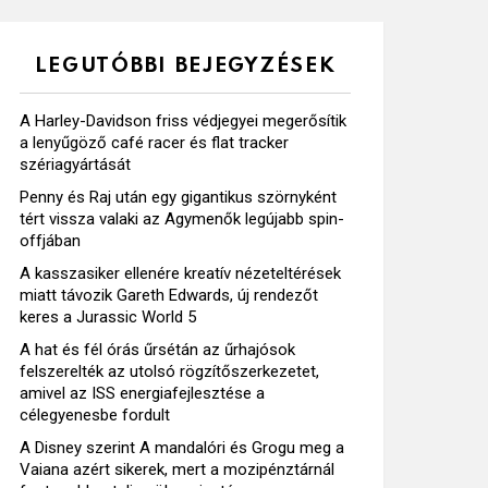
LEGUTÓBBI BEJEGYZÉSEK
A Harley-Davidson friss védjegyei megerősítik
a lenyűgöző café racer és flat tracker
szériagyártását
Penny és Raj után egy gigantikus szörnyként
tért vissza valaki az Agymenők legújabb spin-
offjában
A kasszasiker ellenére kreatív nézeteltérések
miatt távozik Gareth Edwards, új rendezőt
keres a Jurassic World 5
A hat és fél órás űrsétán az űrhajósok
felszerelték az utolsó rögzítőszerkezetet,
amivel az ISS energiafejlesztése a
célegyenesbe fordult
A Disney szerint A mandalóri és Grogu meg a
Vaiana azért sikerek, mert a mozipénztárnál