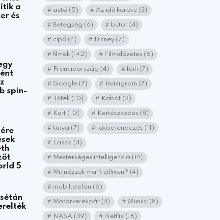
tik a
autó
(5)
Az idő kereke
(3)
er és
Betegség
(6)
bútor
(4)
cipő
(4)
Disney
(7)
filmek
(142)
Filmelőzetes
(6)
egy
Franciaország
(4)
férfi
(7)
ként
az
Google
(7)
Instagram
(7)
b spin-
Játék
(10)
Kabát
(3)
Kert
(10)
Kertészkedés
(8)
kutya
(7)
lakberendezés
(11)
nére
ések
Lakás
(4)
eth
zőt
Mesterséges intelligencia
(14)
orld 5
Mit nézzek ma Netflixen?
(4)
mobiltelefon
(6)
rsétán
Motorkerékpár
(4)
Munka
(8)
erelték
NASA
(39)
Netflix
(16)