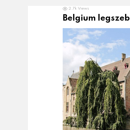
LATEST
2.7k
Views
NEWS
Belgium legszeb