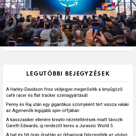
LEGUTÓBBI BEJEGYZÉSEK
A Harley-Davidson friss védjegyei megerősítik a lenyűgöző
café racer és flat tracker szériagyártását
Penny és Raj után egy gigantikus szörnyként tért vissza valaki
az Agymenők legújabb spin-offjában
A kasszasiker ellenére kreatív nézeteltérések miatt távozik
Gareth Edwards, új rendezőt keres a Jurassic World 5
A hat és fél órás űrsétán az űrhajósok felszerelték az utolsó