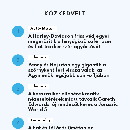
KÖZKEDVELT
Autó-Motor
A Harley-Davidson friss védjegyei
megerősítik a lenyűgöző café racer
és flat tracker szériagyártását
Filmipar
Penny és Raj után egy gigantikus
szörnyként tért vissza valaki az
Agymenők legújabb spin-offjában
Filmipar
A kasszasiker ellenére kreatív
nézeteltérések miatt távozik Gareth
Edwards, új rendezőt keres a Jurassic
World 5
Tudomány
A hat és fél órás űrsétán az