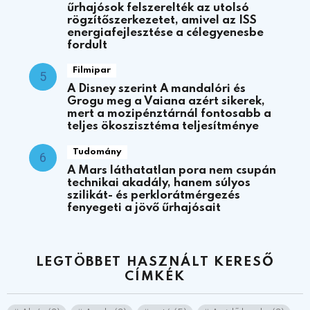
űrhajósok felszerelték az utolsó
rögzítőszerkezetet, amivel az ISS
energiafejlesztése a célegyenesbe
fordult
Filmipar
A Disney szerint A mandalóri és
Grogu meg a Vaiana azért sikerek,
mert a mozipénztárnál fontosabb a
teljes ökoszisztéma teljesítménye
Tudomány
A Mars láthatatlan pora nem csupán
technikai akadály, hanem súlyos
szilikát- és perklorátmérgezés
fenyegeti a jövő űrhajósait
LEGTÖBBET HASZNÁLT KERESŐ
CÍMKÉK