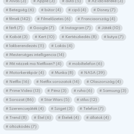
Alvás
(3)
Apple
(3)
autó
(5)
Az idő kereke
(3)
Betegség
(6)
bútor
(4)
cipő
(4)
Disney
(7)
filmek
(142)
Filmelőzetes
(6)
Franciaország
(4)
férfi
(7)
Google
(7)
Instagram
(7)
Játék
(10)
Kabát
(3)
Kert
(10)
Kertészkedés
(8)
kutya
(7)
lakberendezés
(11)
Lakás
(4)
Mesterséges intelligencia
(14)
Mit nézzek ma Netflixen?
(4)
mobiltelefon
(6)
Motorkerékpár
(4)
Munka
(8)
NASA
(39)
Netflix
(16)
Netflix sorozatok
(14)
Olaszország
(4)
Prime Video
(13)
Pénz
(3)
ruha
(6)
Samsung
(3)
Sorozat
(86)
Star Wars
(5)
stílus
(12)
Szerencsejáték
(4)
Sziget
(3)
Telefon
(7)
Trend
(8)
Étel
(6)
Ételek
(4)
állatok
(4)
öltözködés
(7)