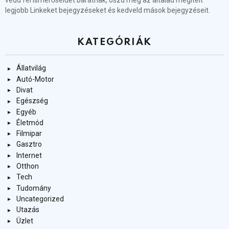
vedd fel ismerőseidet barátnak, oszd meg az általad megítélt
legjobb Linkeket bejegyzéseket és kedveld mások bejegyzéseit.
KATEGÓRIÁK
Állatvilág
Autó-Motor
Divat
Egészség
Egyéb
Életmód
Filmipar
Gasztro
Internet
Otthon
Tech
Tudomány
Uncategorized
Utazás
Üzlet