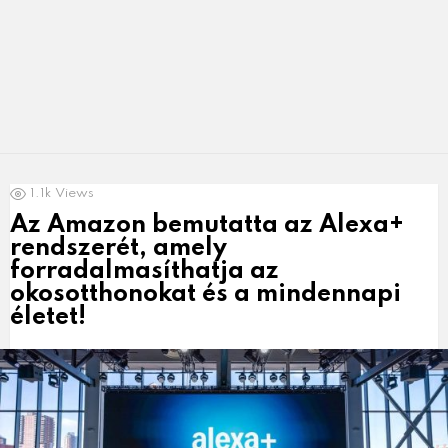
LATEST
1.1k
Views
NEWS
Az Amazon bemutatta az Alexa+
rendszerét, amely
forradalmasíthatja az
okosotthonokat és a mindennapi
életet!