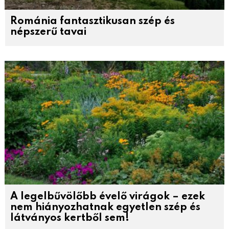
Románia fantasztikusan szép és
népszerű tavai
A legelbűvölőbb évelő virágok – ezek
nem hiányozhatnak egyetlen szép és
látványos kertből sem!