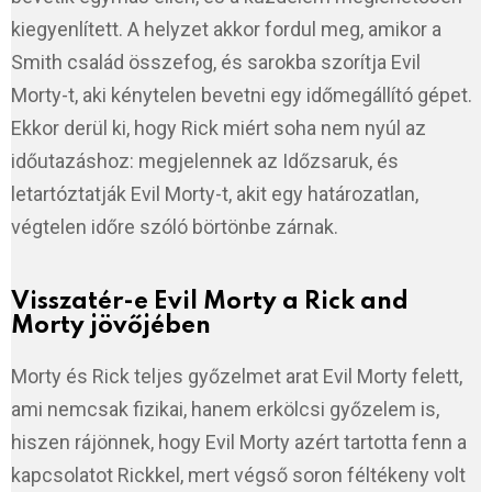
kiegyenlített. A helyzet akkor fordul meg, amikor a
Smith család összefog, és sarokba szorítja Evil
Morty-t, aki kénytelen bevetni egy időmegállító gépet.
Ekkor derül ki, hogy Rick miért soha nem nyúl az
időutazáshoz: megjelennek az Időzsaruk, és
letartóztatják Evil Morty-t, akit egy határozatlan,
végtelen időre szóló börtönbe zárnak.
Visszatér-e Evil Morty a Rick and
Morty jövőjében
Morty és Rick teljes győzelmet arat Evil Morty felett,
ami nemcsak fizikai, hanem erkölcsi győzelem is,
hiszen rájönnek, hogy Evil Morty azért tartotta fenn a
kapcsolatot Rickkel, mert végső soron féltékeny volt