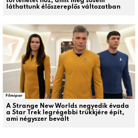
történetet hoz, amit még sosem
láthattunk élőszereplős változatban
Filmipar
A Strange New Worlds negyedik évada
a Star Trek legrégebbi trükkjére épít,
ami négyszer bevált