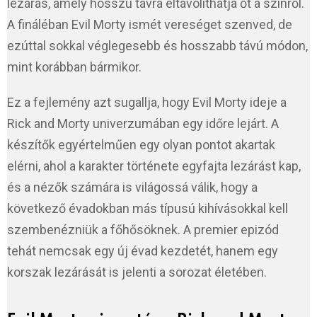
lezárás, amely hosszú távra eltávolíthatja őt a színről.
A fináléban Evil Morty ismét vereséget szenved, de
ezúttal sokkal véglegesebb és hosszabb távú módon,
mint korábban bármikor.
Ez a fejlemény azt sugallja, hogy Evil Morty ideje a
Rick and Morty univerzumában egy időre lejárt. A
készítők egyértelműen egy olyan pontot akartak
elérni, ahol a karakter története egyfajta lezárást kap,
és a nézők számára is világossá válik, hogy a
következő évadokban más típusú kihívásokkal kell
szembenézniük a főhősöknek. A premier epizód
tehát nemcsak egy új évad kezdetét, hanem egy
korszak lezárását is jelenti a sorozat életében.