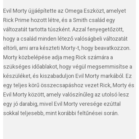
Evil Morty újjáépítette az Omega Eszközt, amelyet
Rick Prime hozott létre, és a Smith család egy
változatát tartotta túszként. Azzal fenyegetőzött,
hogy a család minden létező valóságbeli változatát
eltörli, ami arra készteti Morty-t, hogy beavatkozzon.
Morty közbelépése adja meg Rick számára a
szükséges időablakot, hogy végül megsemmisítse a
készüléket, és kiszabaduljon Evil Morty markából. Ez
egy teljes körű összecsapáshoz vezet Rick, Morty és
Evil Morty között, amely valószínűleg az utolsó lesz
egy jó darabig, mivel Evil Morty veresége ezúttal
sokkal teljesebb, mint korábbi feltűnései során.