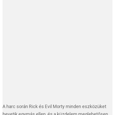
A harc során Rick és Evil Morty minden eszközüket
bevetik egymás ellen, és a küzdelem meglehetősen