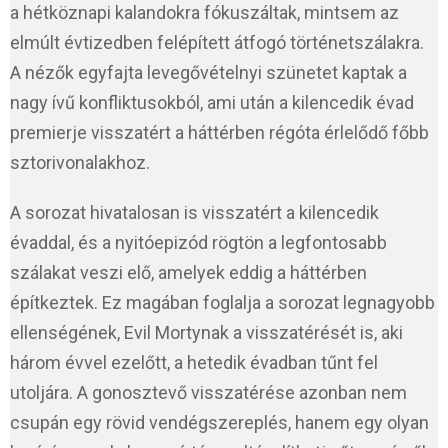
a hétköznapi kalandokra fókuszáltak, mintsem az
elmúlt évtizedben felépített átfogó történetszálakra.
A nézők egyfajta levegővételnyi szünetet kaptak a
nagy ívű konfliktusokból, ami után a kilencedik évad
premierje visszatért a háttérben régóta érlelődő főbb
sztorivonalakhoz.
A sorozat hivatalosan is visszatért a kilencedik
évaddal, és a nyitóepizód rögtön a legfontosabb
szálakat veszi elő, amelyek eddig a háttérben
építkeztek. Ez magában foglalja a sorozat legnagyobb
ellenségének, Evil Mortynak a visszatérését is, aki
három évvel ezelőtt, a hetedik évadban tűnt fel
utoljára. A gonosztevő visszatérése azonban nem
csupán egy rövid vendégszereplés, hanem egy olyan