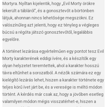
Mortyra. Nyíltan kijelentik, hogy „Evil Morty örökre
lekerült a tábláról”, és a gonosztevőt a börtönben
látjuk, ahonnan nincs lehetősége megszökni. Ez
valószínűleg azt jelenti, hogy ez tényleg a végleges
búcsú a régóta játszó gonosztevőtől, legalábbis
egyelőre.
A történet lezárása egyértelműen egy pontot tesz Evil
Morty karakterének eddigi ívére, és a készítők egy
olyan helyzetet teremtettek, ahol a karakter hosszú
távra eltűnhet a sorozatból. A nézők számára ez egy
kielégítő lezárás lehet, hiszen a karakter története egy
teljes körű ívet járt be, és a veresége is méltó módon
történt. A kérdés már csak az, hogy a jövőben esetleg
valamilyen módon mégis visszatérhet-e, hiszen a