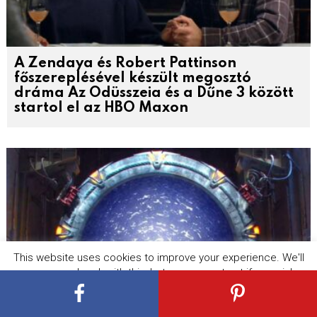
A Zendaya és Robert Pattinson
főszereplésével készült megosztó
dráma Az Odüsszeia és a Dűne 3 között
startol el az HBO Maxon
This website uses cookies to improve your experience. We'll
assume you're ok with this, but you can opt-out if you wish.
Cookie settings
ACCEPT