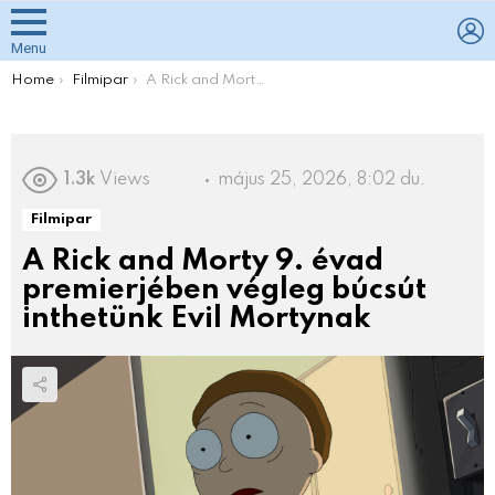
L
Menu
You are here:
Home
Filmipar
A Rick and Morty 9. évad premierjében végleg búcsút inthetünk Evil Mortynak
1.3k
Views
május 25, 2026, 8:02 du.
Filmipar
A Rick and Morty 9. évad
premierjében végleg búcsút
inthetünk Evil Mortynak