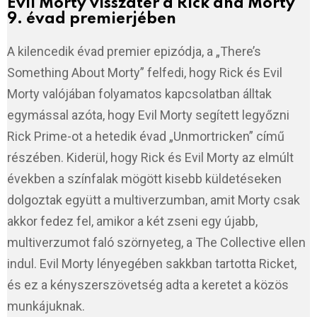
Evil Morty visszatér a Rick and Morty
9. évad premierjében
A kilencedik évad premier epizódja, a „There’s
Something About Morty” felfedi, hogy Rick és Evil
Morty valójában folyamatos kapcsolatban álltak
egymással azóta, hogy Evil Morty segített legyőzni
Rick Prime-ot a hetedik évad „Unmortricken” című
részében. Kiderül, hogy Rick és Evil Morty az elmúlt
években a színfalak mögött kisebb küldetéseken
dolgoztak együtt a multiverzumban, amit Morty csak
akkor fedez fel, amikor a két zseni egy újabb,
multiverzumot faló szörnyeteg, a The Collective ellen
indul. Evil Morty lényegében sakkban tartotta Ricket,
és ez a kényszerszövetség adta a keretet a közös
munkájuknak.