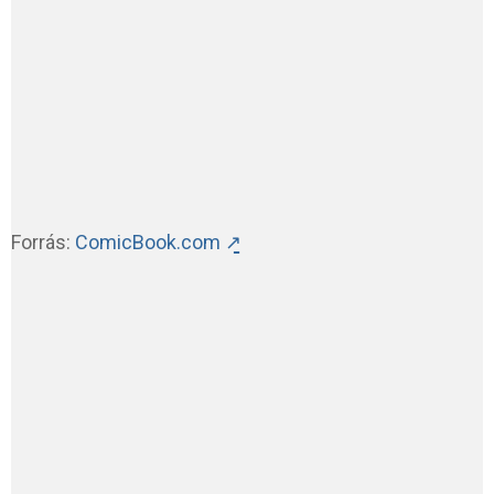
Forrás:
ComicBook.com ↗̱