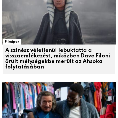
Filmipar
A színész véletlenül lebuktatta a
visszaemlékezést, miközben Dave Filoni
őrült mélységekbe merült az Ahsoka
folytatásában