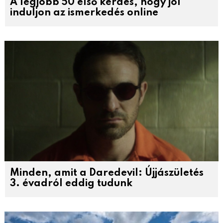
A legjobb 50 első kérdés, hogy jól
induljon az ismerkedés online
Minden, amit a Daredevil: Újjászületés
3. évadról eddig tudunk