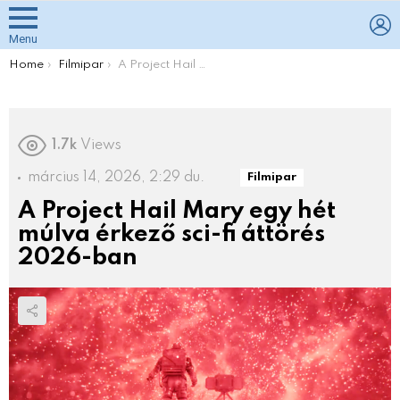
L
Menu
You are here:
Home
Filmipar
A Project Hail Mary egy hét múlva érkező sci-fi áttörés 2026-ban
1.7k
Views
március 14, 2026, 2:29 du.
Filmipar
A Project Hail Mary egy hét
múlva érkező sci-fi áttörés
2026-ban