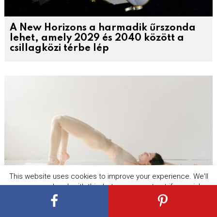
A New Horizons a harmadik űrszonda
lehet, amely 2029 és 2040 között a
csillagközi térbe lép
This website uses cookies to improve your experience. We'll
assume you're ok with this, but you can opt-out if you wish.
Cookie settings
ACCEPT
Csípő forgó fájdalom kezelése házilag