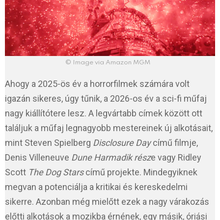
© Image via Amazon MGM
Ahogy a 2025-ös év a horrorfilmek számára volt
igazán sikeres, úgy tűnik, a 2026-os év a sci-fi műfaj
nagy kiállítótere lesz. A legvártabb címek között ott
találjuk a műfaj legnagyobb mestereinek új alkotásait,
mint Steven Spielberg
Disclosure Day
című filmje,
Denis Villeneuve
Dune Harmadik rész
e vagy Ridley
Scott
The Dog Stars
című projekte. Mindegyiknek
megvan a potenciálja a kritikai és kereskedelmi
sikerre. Azonban még mielőtt ezek a nagy várakozás
előtti alkotások a mozikba érnének, egy másik, óriási