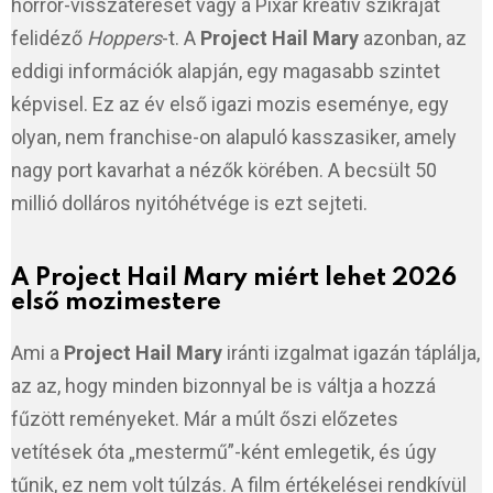
horror-visszatérését vagy a Pixar kreatív szikráját
felidéző
Hoppers
-t. A
Project Hail Mary
azonban, az
eddigi információk alapján, egy magasabb szintet
képvisel. Ez az év első igazi mozis eseménye, egy
olyan, nem franchise-on alapuló kasszasiker, amely
nagy port kavarhat a nézők körében. A becsült 50
millió dolláros nyitóhétvége is ezt sejteti.
A Project Hail Mary miért lehet 2026
első mozimestere
Ami a
Project Hail Mary
iránti izgalmat igazán táplálja,
az az, hogy minden bizonnyal be is váltja a hozzá
fűzött reményeket. Már a múlt őszi előzetes
vetítések óta „mestermű”-ként emlegetik, és úgy
tűnik, ez nem volt túlzás. A film értékelései rendkívül