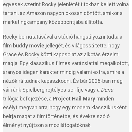
egyesek szerint Rocky jelenlétét titokban kellett volna
tartani, az Amazon nagyon okosan döntött, amikor a
marketingkampány középpontjába állította.
Rocky bemutatásával a stúdió hangsúlyozni tudta a
film
buddy movie
jellegét, és világossá tette, hogy
Grace és Rocky közti kapcsolat az alkotás érzelmi
magja. Egy klasszikus filmes varázslattal megalkotott,
aranyos idegen karakter mindig valami extra, amire a
nézők rá tudnak kapaszkodni. És bár 2026-ban még
vár ránk Spielberg rejtélyes sci-fije vagy a
Dune
trilógia befejezése, a
Project Hail Mary
minden
esélyt megvan arra, hogy egy modern klasszikusként
beírja magát a filmtörténetbe, és évekre szóló
élményt nyújtson a mozilátogatóknak.